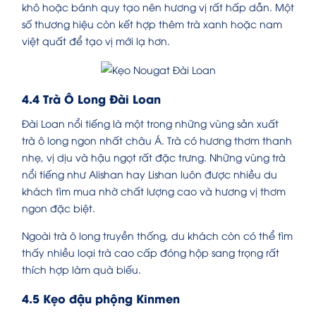
khô hoặc bánh quy tạo nên hương vị rất hấp dẫn. Một
số thương hiệu còn kết hợp thêm trà xanh hoặc nam
việt quất để tạo vị mới lạ hơn.
4.4 Trà Ô Long Đài Loan
Đài Loan nổi tiếng là một trong những vùng sản xuất
trà ô long ngon nhất châu Á. Trà có hương thơm thanh
nhẹ, vị dịu và hậu ngọt rất đặc trưng. Những vùng trà
nổi tiếng như Alishan hay Lishan luôn được nhiều du
khách tìm mua nhờ chất lượng cao và hương vị thơm
ngon đặc biệt.
Ngoài trà ô long truyền thống, du khách còn có thể tìm
thấy nhiều loại trà cao cấp đóng hộp sang trọng rất
thích hợp làm quà biếu.
4.5 Kẹo đậu phộng Kinmen