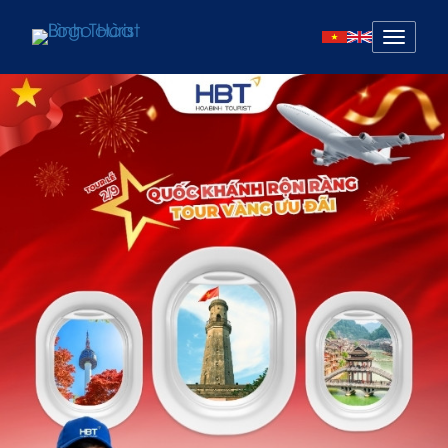
Mở
menu