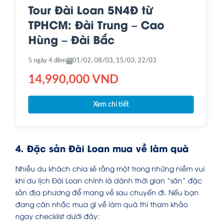
Tour Đài Loan 5N4Đ từ
TPHCM: Đài Trung – Cao
Hùng – Đài Bắc
5 ngày 4 đêm
01/02, 08/03, 15/03, 22/03
14,990,000 VND
Xem chi tiết
4. Đặc sản Đài Loan mua về làm quà
Nhiều du khách chia sẻ rằng một trong những niềm vui
khi du lịch Đài Loan chính là dành thời gian “săn” đặc
sản địa phương để mang về sau chuyến đi. Nếu bạn
đang cân nhắc mua gì về làm quà thì tham khảo
ngay checklist dưới đây: