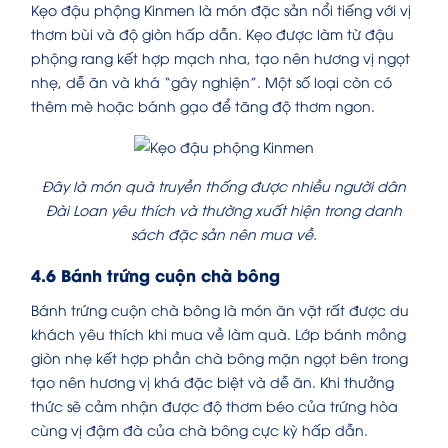
Kẹo đậu phộng Kinmen là món đặc sản nổi tiếng với vị
thơm bùi và độ giòn hấp dẫn. Kẹo được làm từ đậu
phộng rang kết hợp mạch nha, tạo nên hương vị ngọt
nhẹ, dễ ăn và khá “gây nghiện”. Một số loại còn có
thêm mè hoặc bánh gạo để tăng độ thơm ngon.
Đây là món quà truyền thống được nhiều người dân
Đài Loan yêu thích và thường xuất hiện trong danh
sách đặc sản nên mua về.
4.6 Bánh trứng cuộn chà bông
Bánh trứng cuộn chà bông là món ăn vặt rất được du
khách yêu thích khi mua về làm quà. Lớp bánh mỏng
giòn nhẹ kết hợp phần chà bông mặn ngọt bên trong
tạo nên hương vị khá đặc biệt và dễ ăn. Khi thưởng
thức sẽ cảm nhận được độ thơm béo của trứng hòa
cùng vị đậm đà của chà bông cực kỳ hấp dẫn.