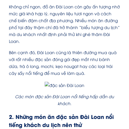
Không chỉ ngon, đồ ăn Đài Loan còn gây ấn tượng nhờ
mức giá khá hợp lý, nguyên liệu tươi ngon và cách
chế biến đậm chất địa phương. Nhiều món ăn đường
phố tại đây thậm chí đã trở thành “biểu tượng du lịch”
mà du khách nhất định phải thử khi ghé thăm Đài
Loan.
Bên cạnh đó, Đài Loan cũng là thiên đường mua quà
với rất nhiều đặc sản đóng gói đẹp mắt như bánh
dứa, trà ô long, mochi, kẹo nougat hay các loại trái
cây sấy nổi tiếng để mua về làm quà.
Các món đặc sản Đài Loan nổi tiếng hấp dẫn du
khách.
2. Những món ăn đặc sản Đài Loan nổi
tiếng khách du lịch nên thử