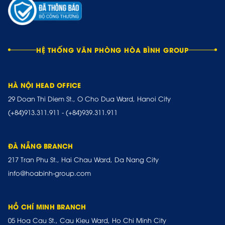
HỆ THỐNG VĂN PHÒNG HÒA BÌNH GROUP
HÀ NỘI HEAD OFFICE
29 Doan Thi Diem St., O Cho Dua Ward, Hanoi City
(+84)913.311.911
-
(+84)939.311.911
ĐÀ NẴNG BRANCH
217 Tran Phu St., Hai Chau Ward, Da Nang City
info@hoabinh-group.com
HỒ CHÍ MINH BRANCH
05 Hoa Cau St., Cau Kieu Ward, Ho Chi Minh City