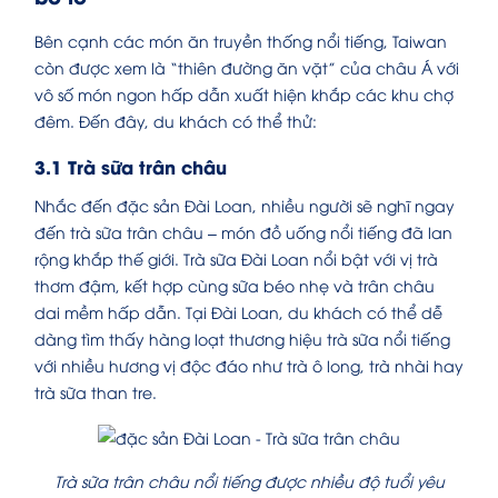
Bên cạnh các món ăn truyền thống nổi tiếng, Taiwan
còn được xem là “thiên đường ăn vặt” của châu Á với
vô số món ngon hấp dẫn xuất hiện khắp các khu chợ
đêm. Đến đây, du khách có thể thử:
3.1 Trà sữa trân châu
Nhắc đến đặc sản Đài Loan, nhiều người sẽ nghĩ ngay
đến trà sữa trân châu – món đồ uống nổi tiếng đã lan
rộng khắp thế giới. Trà sữa Đài Loan nổi bật với vị trà
thơm đậm, kết hợp cùng sữa béo nhẹ và trân châu
dai mềm hấp dẫn. Tại Đài Loan, du khách có thể dễ
dàng tìm thấy hàng loạt thương hiệu trà sữa nổi tiếng
với nhiều hương vị độc đáo như trà ô long, trà nhài hay
trà sữa than tre.
Trà sữa trân châu nổi tiếng được nhiều độ tuổi yêu