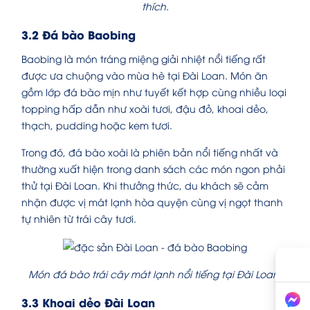
thích.
3.2 Đá bào Baobing
Baobing là món tráng miệng giải nhiệt nổi tiếng rất
được ưa chuộng vào mùa hè tại Đài Loan. Món ăn
gồm lớp đá bào mịn như tuyết kết hợp cùng nhiều loại
topping hấp dẫn như xoài tươi, đậu đỏ, khoai dẻo,
thạch, pudding hoặc kem tươi.
Trong đó, đá bào xoài là phiên bản nổi tiếng nhất và
thường xuất hiện trong danh sách các món ngon phải
thử tại Đài Loan. Khi thưởng thức, du khách sẽ cảm
nhận được vị mát lạnh hòa quyện cùng vị ngọt thanh
tự nhiên từ trái cây tươi.
Món đá bào trái cây mát lạnh nổi tiếng tại Đài Loan.
3.3 Khoai dẻo Đài Loan