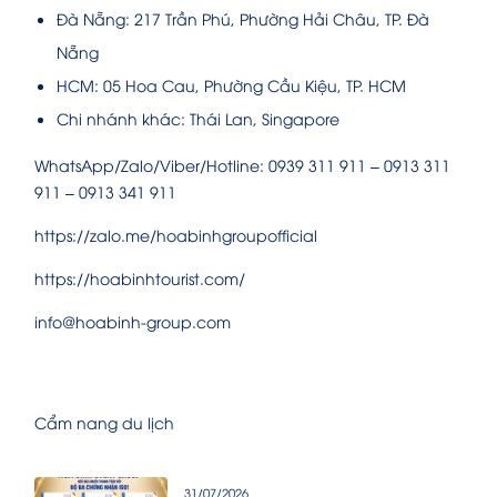
Đà Nẵng: 217 Trần Phú, Phường Hải Châu, TP. Đà
Nẵng
HCM: 05 Hoa Cau, Phường Cầu Kiệu, TP. HCM
Chi nhánh khác: Thái Lan, Singapore
WhatsApp/Zalo/Viber/Hotline: 0939 311 911 – 0913 311
911 – 0913 341 911
https://zalo.me/hoabinhgroupofficial
https://hoabinhtourist.com/
info@hoabinh-group.com
Cẩm nang du lịch
31/07/2026