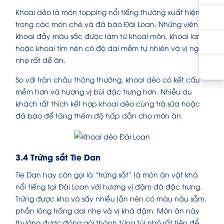
Khoai dẻo là món topping nổi tiếng thường xuất hiện
trong các món chè và đá bào Đài Loan. Những viên
khoai đầy màu sắc được làm từ khoai môn, khoai lang
hoặc khoai tím nên có độ dai mềm tự nhiên và vị ngọt
nhẹ rất dễ ăn.
So với trân châu thông thường, khoai dẻo có kết cấu
mềm hơn và hương vị bùi đặc trưng hơn. Nhiều du
khách rất thích kết hợp khoai dẻo cùng trà sữa hoặc
đá bào để tăng thêm độ hấp dẫn cho món ăn.
3.4 Trứng sắt Tie Dan
Tie Dan hay còn gọi là “trứng sắt” là món ăn vặt khá
nổi tiếng tại Đài Loan với hương vị đậm đà đặc trưng.
Trứng được kho và sấy nhiều lần nên có màu nâu sẫm,
phần lòng trắng dai nhẹ và vị khá đậm. Món ăn này
thường được đóng gói thành từng túi nhỏ rất tiện để