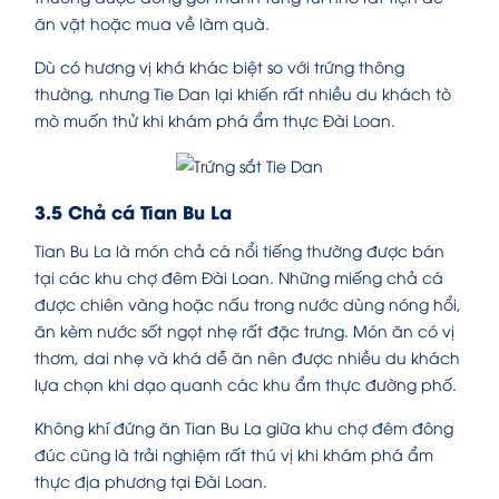
ăn vặt hoặc mua về làm quà.
Dù có hương vị khá khác biệt so với trứng thông
thường, nhưng Tie Dan lại khiến rất nhiều du khách tò
mò muốn thử khi khám phá ẩm thực Đài Loan.
3.5 Chả cá Tian Bu La
Tian Bu La là món chả cá nổi tiếng thường được bán
tại các khu chợ đêm Đài Loan. Những miếng chả cá
được chiên vàng hoặc nấu trong nước dùng nóng hổi,
ăn kèm nước sốt ngọt nhẹ rất đặc trưng. Món ăn có vị
thơm, dai nhẹ và khá dễ ăn nên được nhiều du khách
lựa chọn khi dạo quanh các khu ẩm thực đường phố.
Không khí đứng ăn Tian Bu La giữa khu chợ đêm đông
đúc cũng là trải nghiệm rất thú vị khi khám phá ẩm
thực địa phương tại Đài Loan.