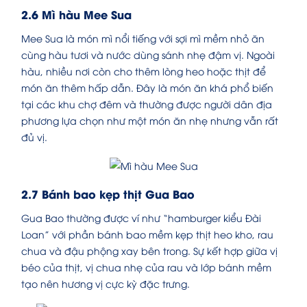
2.6 Mì hàu Mee Sua
Mee Sua là món mì nổi tiếng với sợi mì mềm nhỏ ăn
cùng hàu tươi và nước dùng sánh nhẹ đậm vị. Ngoài
hàu, nhiều nơi còn cho thêm lòng heo hoặc thịt để
món ăn thêm hấp dẫn. Đây là món ăn khá phổ biến
tại các khu chợ đêm và thường được người dân địa
phương lựa chọn như một món ăn nhẹ nhưng vẫn rất
đủ vị.
2.7 Bánh bao kẹp thịt Gua Bao
Gua Bao thường được ví như “hamburger kiểu Đài
Loan” với phần bánh bao mềm kẹp thịt heo kho, rau
chua và đậu phộng xay bên trong. Sự kết hợp giữa vị
béo của thịt, vị chua nhẹ của rau và lớp bánh mềm
tạo nên hương vị cực kỳ đặc trưng.