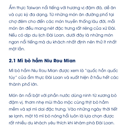
Ẩm thực Taiwan nổi tiếng với hương vị đậm đà, dễ ăn
và cực kỳ đa dạng. Từ những món ăn đường phố tại
chợ đêm cho đến các món truyền thống lâu đời, mỗi
món ăn đều mang nét đặc trưng rất riêng của xứ Đài.
Nếu có dịp du lịch Đài Loan, dưới đây là những món
ngon nổi tiếng mà du khách nhất định nên thử ít nhất
một lần.
2.1 Mì bò hầm Niu Rou Mian
Mì bò hầm Niu Rou Mian được xem là “quốc hồn quốc
túy” của ẩm thực Đài Loan và xuất hiện ở hầu hết các
thành phố lớn.
Món ăn nổi bật với phần nước dùng ninh từ xương bò
đậm vị, thơm nhẹ mùi thảo mộc cùng thịt bò hầm
mềm và sợi mì dai đặc trưng. Vào những ngày thời tiết
se lạnh, một tô mì bò nóng hổi luôn là lựa chọn được
rất nhiều du khách yêu thích khi khám phá Đài Loan.