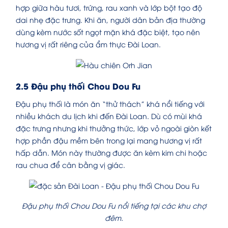
hợp giữa hàu tươi, trứng, rau xanh và lớp bột tạo độ
dai nhẹ đặc trưng. Khi ăn, người dân bản địa thường
dùng kèm nước sốt ngọt mặn khá đặc biệt, tạo nên
hương vị rất riêng của ẩm thực Đài Loan.
2.5 Đậu phụ thối Chou Dou Fu
Đậu phụ thối là món ăn “thử thách” khá nổi tiếng với
nhiều khách du lịch khi đến Đài Loan. Dù có mùi khá
đặc trưng nhưng khi thưởng thức, lớp vỏ ngoài giòn kết
hợp phần đậu mềm bên trong lại mang hương vị rất
hấp dẫn. Món này thường được ăn kèm kim chi hoặc
rau chua để cân bằng vị giác.
Đậu phụ thối Chou Dou Fu nổi tiếng tại các khu chợ
đêm.