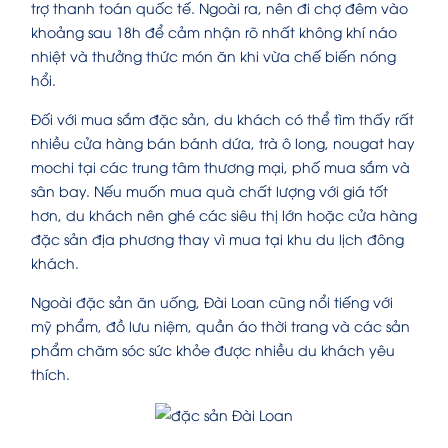
trợ thanh toán quốc tế. Ngoài ra, nên đi chợ đêm vào
khoảng sau 18h để cảm nhận rõ nhất không khí náo
nhiệt và thưởng thức món ăn khi vừa chế biến nóng
hổi.
Đối với mua sắm đặc sản, du khách có thể tìm thấy rất
nhiều cửa hàng bán bánh dứa, trà ô long, nougat hay
mochi tại các trung tâm thương mại, phố mua sắm và
sân bay. Nếu muốn mua quà chất lượng với giá tốt
hơn, du khách nên ghé các siêu thị lớn hoặc cửa hàng
đặc sản địa phương thay vì mua tại khu du lịch đông
khách.
Ngoài đặc sản ăn uống, Đài Loan cũng nổi tiếng với
mỹ phẩm, đồ lưu niệm, quần áo thời trang và các sản
phẩm chăm sóc sức khỏe được nhiều du khách yêu
thích.