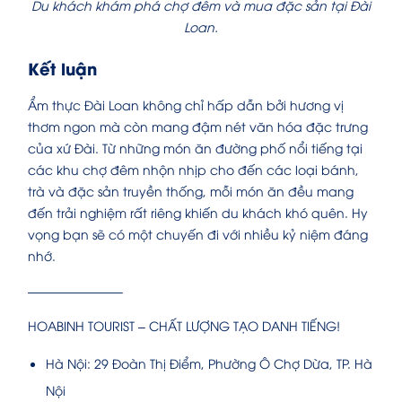
Du khách khám phá chợ đêm và mua đặc sản tại Đài
Loan.
Kết luận
Ẩm thực Đài Loan không chỉ hấp dẫn bởi hương vị
thơm ngon mà còn mang đậm nét văn hóa đặc trưng
của xứ Đài. Từ những món ăn đường phố nổi tiếng tại
các khu chợ đêm nhộn nhịp cho đến các loại bánh,
trà và đặc sản truyền thống, mỗi món ăn đều mang
đến trải nghiệm rất riêng khiến du khách khó quên. Hy
vọng bạn sẽ có một chuyến đi với nhiều kỷ niệm đáng
nhớ.
———————–
HOABINH TOURIST – CHẤT LƯỢNG TẠO DANH TIẾNG!
Hà Nội: 29 Đoàn Thị Điểm, Phường Ô Chợ Dừa, TP. Hà
Nội