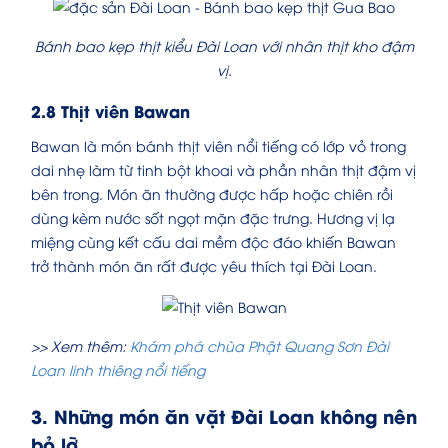
Bánh bao kẹp thịt kiểu Đài Loan với nhân thịt kho đậm
vị.
2.8 Thịt viên Bawan
Bawan là món bánh thịt viên nổi tiếng có lớp vỏ trong
dai nhẹ làm từ tinh bột khoai và phần nhân thịt đậm vị
bên trong. Món ăn thường được hấp hoặc chiên rồi
dùng kèm nước sốt ngọt mặn đặc trưng. Hương vị lạ
miệng cùng kết cấu dai mềm độc đáo khiến Bawan
trở thành món ăn rất được yêu thích tại Đài Loan.
>> Xem thêm:
Khám phá chùa Phật Quang Sơn Đài
Loan linh thiêng nổi tiếng
3. Những món ăn vặt Đài Loan không nên
bỏ lỡ