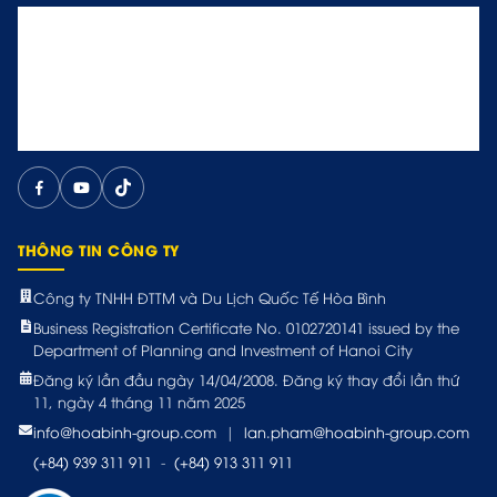
THÔNG TIN CÔNG TY
Công ty TNHH ĐTTM và Du Lịch Quốc Tế Hòa Bình
Business Registration Certificate No. 0102720141 issued by the
Department of Planning and Investment of Hanoi City
Đăng ký lần đầu ngày 14/04/2008. Đăng ký thay đổi lần thứ
11, ngày 4 tháng 11 năm 2025
info@hoabinh-group.com
|
lan.pham@hoabinh-group.com
(+84) 939 311 911
-
(+84) 913 311 911