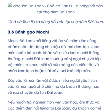
Chả cá Tian Bu La nóng hổi bán tại chợ đêm Đài Loan.
3.6 Bánh gạo Mochi
Mochi Đài Loan nổi tiếng với lớp vỏ mềm dẻo cùng
phần nhân đa dạng như đậu đỏ, mè đen, lạc, khoai
môn hoặc trà xanh. Khác với nhiều loại mochi thông
thường, mochi Đài Loan thường có vị ngọt nhẹ và lớp
bột mềm mịn hơn. Một số cửa hàng còn biến tấu với
nhân kem lạnh hoặc trái cây tươi khá hấp dẫn.
Đây vừa là món ăn vặt được nhiều người yêu thích
vừa là món quà phổ biến mà du khách thường mua
về sau chuyến du lịch Đài Loan.
Nếu muốn trải nghiệm trọn vẹn văn hóa, ẩm thực và
các điểm đến nổi tiếng tại Đài Loan, du khách có thể