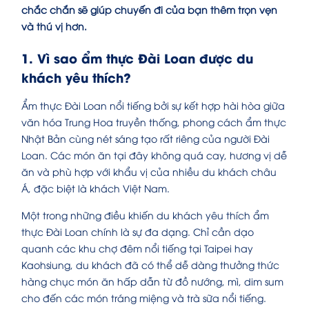
chắc chắn sẽ giúp chuyến đi của bạn thêm trọn vẹn
và thú vị hơn.
1. Vì sao ẩm thực Đài Loan được du
khách yêu thích?
Ẩm thực Đài Loan nổi tiếng bởi sự kết hợp hài hòa giữa
văn hóa Trung Hoa truyền thống, phong cách ẩm thực
Nhật Bản cùng nét sáng tạo rất riêng của người Đài
Loan. Các món ăn tại đây không quá cay, hương vị dễ
ăn và phù hợp với khẩu vị của nhiều du khách châu
Á, đặc biệt là khách Việt Nam.
Một trong những điều khiến du khách yêu thích ẩm
thực Đài Loan chính là sự đa dạng. Chỉ cần dạo
quanh các khu chợ đêm nổi tiếng tại Taipei hay
Kaohsiung, du khách đã có thể dễ dàng thưởng thức
hàng chục món ăn hấp dẫn từ đồ nướng, mì, dim sum
cho đến các món tráng miệng và trà sữa nổi tiếng.