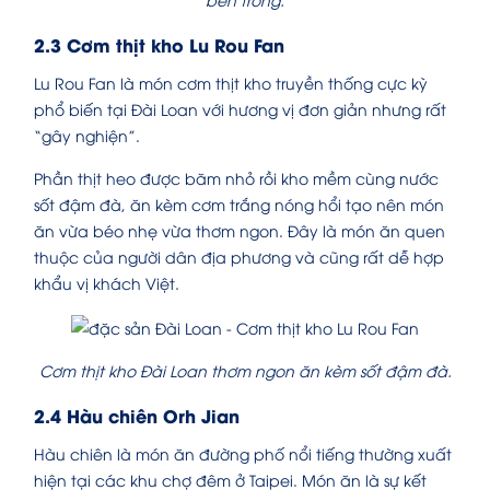
2.3 Cơm thịt kho Lu Rou Fan
Lu Rou Fan là món cơm thịt kho truyền thống cực kỳ
phổ biến tại Đài Loan với hương vị đơn giản nhưng rất
“gây nghiện”.
Phần thịt heo được băm nhỏ rồi kho mềm cùng nước
sốt đậm đà, ăn kèm cơm trắng nóng hổi tạo nên món
ăn vừa béo nhẹ vừa thơm ngon. Đây là món ăn quen
thuộc của người dân địa phương và cũng rất dễ hợp
khẩu vị khách Việt.
Cơm thịt kho Đài Loan thơm ngon ăn kèm sốt đậm đà.
2.4 Hàu chiên Orh Jian
Hàu chiên là món ăn đường phố nổi tiếng thường xuất
hiện tại các khu chợ đêm ở Taipei. Món ăn là sự kết