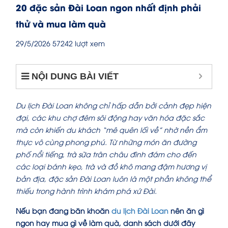
20 đặc sản Đài Loan ngon nhất định phải
thử và mua làm quà
29/5/2026
57242 lượt xem
NỘI DUNG BÀI VIẾT
Du lịch Đài Loan không chỉ hấp dẫn bởi cảnh đẹp hiện
đại, các khu chợ đêm sôi động hay văn hóa đặc sắc
mà còn khiến du khách “mê quên lối về” nhờ nền ẩm
thực vô cùng phong phú. Từ những món ăn đường
phố nổi tiếng, trà sữa trân châu đình đám cho đến
các loại bánh kẹo, trà và đồ khô mang đậm hương vị
bản địa, đặc sản Đài Loan luôn là một phần không thể
thiếu trong hành trình khám phá xứ Đài.
Nếu bạn đang băn khoăn
du lịch Đài Loan
nên ăn gì
ngon hay mua gì về làm quà, danh sách dưới đây