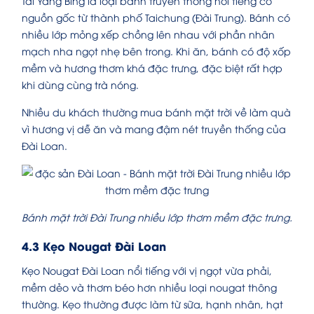
Tai Yang Bing là loại bánh truyền thống nổi tiếng có
nguồn gốc từ thành phố Taichung (Đài Trung). Bánh có
nhiều lớp mỏng xếp chồng lên nhau với phần nhân
mạch nha ngọt nhẹ bên trong. Khi ăn, bánh có độ xốp
mềm và hương thơm khá đặc trưng, đặc biệt rất hợp
khi dùng cùng trà nóng.
Nhiều du khách thường mua bánh mặt trời về làm quà
vì hương vị dễ ăn và mang đậm nét truyền thống của
Đài Loan.
Bánh mặt trời Đài Trung nhiều lớp thơm mềm đặc trưng.
4.3 Kẹo Nougat Đài Loan
Kẹo Nougat Đài Loan nổi tiếng với vị ngọt vừa phải,
mềm dẻo và thơm béo hơn nhiều loại nougat thông
thường. Kẹo thường được làm từ sữa, hạnh nhân, hạt