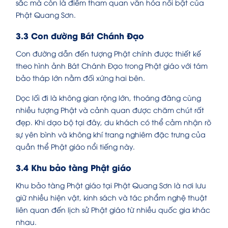
sắc mà còn là điểm tham quan văn hóa nổi bật của
Phật Quang Sơn.
3.3 Con đường Bát Chánh Đạo
Con đường dẫn đến tượng Phật chính được thiết kế
theo hình ảnh Bát Chánh Đạo trong Phật giáo với tám
bảo tháp lớn nằm đối xứng hai bên.
Dọc lối đi là không gian rộng lớn, thoáng đãng cùng
nhiều tượng Phật và cảnh quan được chăm chút rất
đẹp. Khi dạo bộ tại đây, du khách có thể cảm nhận rõ
sự yên bình và không khí trang nghiêm đặc trưng của
quần thể Phật giáo nổi tiếng này.
3.4 Khu bảo tàng Phật giáo
Khu bảo tàng Phật giáo tại Phật Quang Sơn là nơi lưu
giữ nhiều hiện vật, kinh sách và tác phẩm nghệ thuật
liên quan đến lịch sử Phật giáo từ nhiều quốc gia khác
nhau.