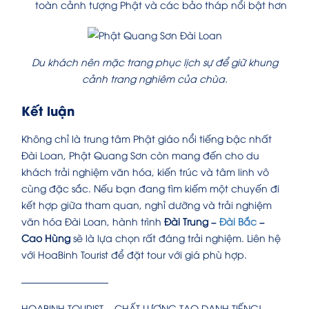
toàn cảnh tượng Phật và các bảo tháp nổi bật hơn
Du khách nên mặc trang phục lịch sự để giữ khung
cảnh trang nghiêm của chùa.
Kết luận
Không chỉ là trung tâm Phật giáo nổi tiếng bậc nhất
Đài Loan, Phật Quang Sơn còn mang đến cho du
khách trải nghiệm văn hóa, kiến trúc và tâm linh vô
cùng đặc sắc. Nếu bạn đang tìm kiếm một chuyến đi
kết hợp giữa tham quan, nghỉ dưỡng và trải nghiệm
văn hóa Đài Loan, hành trình
Đài Trung –
Đài Bắc
–
Cao Hùng
sẽ là lựa chọn rất đáng trải nghiệm. Liên hệ
với HoaBinh Tourist để đặt tour với giá phù hợp.
—————————
HOABINH TOURIST – CHẤT LƯỢNG TẠO DANH TIẾNG!