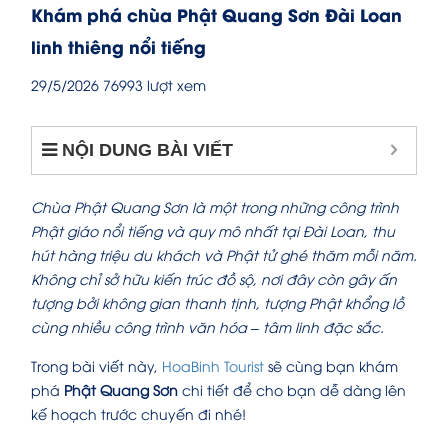
Khám phá chùa Phật Quang Sơn Đài Loan
linh thiêng nổi tiếng
29/5/2026
76993 lượt xem
NỘI DUNG BÀI VIẾT
Chùa Phật Quang Sơn là một trong những công trình
Phật giáo nổi tiếng và quy mô nhất tại Đài Loan, thu
hút hàng triệu du khách và Phật tử ghé thăm mỗi năm.
Không chỉ sở hữu kiến trúc đồ sộ, nơi đây còn gây ấn
tượng bởi không gian thanh tịnh, tượng Phật khổng lồ
cùng nhiều công trình văn hóa – tâm linh đặc sắc.
Trong bài viết này,
HoaBinh Tourist
sẽ cùng bạn khám
phá
Phật Quang Sơn
chi tiết để cho bạn dễ dàng lên
kế hoạch trước chuyến đi nhé!