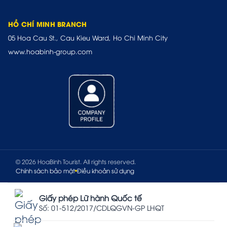
HỒ CHÍ MINH BRANCH
05 Hoa Cau St., Cau Kieu Ward, Ho Chi Minh City
www.hoabinh-group.com
© 2026 HoaBinh Tourist. All rights reserved.
Chính sách bảo mật
Điều khoản sử dụng
Giấy phép Lữ hành Quốc tế
Số: 01-512/2017/CDLQGVN-GP LHQT