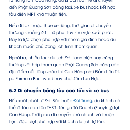
đến Phật Quang Sơn bằng taxi, xe bus hoặc kết hợp
tàu điện MRT khá thuận tiện.
Nếu đi taxi hoặc thuê xe riêng, thời gian di chuyển
thường khoảng 40 – 50 phút tùy khu vực xuất phát.
Đây là lựa chọn phù hợp với nhóm gia đình hoặc du
khách muốn chủ động lịch trình tham quan.
Ngoài ra, nhiều tour du lịch Đài Loan hiện nay cũng
thường kết hợp tham quan Phật Quang Sơn cùng các
địa điểm nổi tiếng khác tại Cao Hùng như Đầm Liên Trì,
ga Formosa Boulevard hay chợ đêm Lục Hợp.
5.2 Di chuyển bằng tàu cao tốc và xe bus
Nếu xuất phát từ Đài Bắc hoặc
Đài Trung
, du khách có
thể đi tàu cao tốc THSR đến ga Tả Doanh (Zuoying) tại
Cao Hùng. Thời gian di chuyển khá nhanh và thuận
tiện, đặc biệt phù hợp với khách du lịch tự túc.