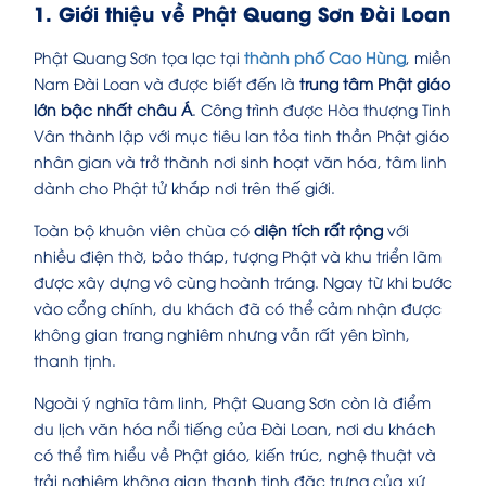
1. Giới thiệu về Phật Quang Sơn Đài Loan
Phật Quang Sơn tọa lạc tại
thành phố Cao Hùng
, miền
Nam Đài Loan và được biết đến là
trung tâm Phật giáo
lớn bậc nhất châu Á
. Công trình được Hòa thượng Tinh
Vân thành lập với mục tiêu lan tỏa tinh thần Phật giáo
nhân gian và trở thành nơi sinh hoạt văn hóa, tâm linh
dành cho Phật tử khắp nơi trên thế giới.
Toàn bộ khuôn viên chùa có
diện tích rất rộng
với
nhiều điện thờ, bảo tháp, tượng Phật và khu triển lãm
được xây dựng vô cùng hoành tráng. Ngay từ khi bước
vào cổng chính, du khách đã có thể cảm nhận được
không gian trang nghiêm nhưng vẫn rất yên bình,
thanh tịnh.
Ngoài ý nghĩa tâm linh, Phật Quang Sơn còn là điểm
du lịch văn hóa nổi tiếng của Đài Loan, nơi du khách
có thể tìm hiểu về Phật giáo, kiến trúc, nghệ thuật và
trải nghiệm không gian thanh tịnh đặc trưng của xứ