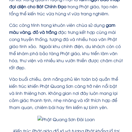
đại diện cho Bát Chính Đạo
trong Phật giáo, tạo nên
tổng thể kiến trúc vừa hùng vĩ vừa trang nghiêm.
Các công trình trong khuôn viên chùa sử dụng
gam
màu vàng, đỏ và trắng
đặc trưng kết hợp cùng mái
cong truyền thống, tượng đá và nhiều hoa văn Phật
giáo tinh xảo. Ngoài khu chính điện, du khách còn có
thể khám phá bảo tàng Phật giáo, khu triển lãm văn
hóa, thư viện và nhiều khu vườn thiền được chăm chút
rất đẹp.
Vào buổi chiều, ánh nắng phủ lên toàn bộ quần thể
kiến trúc khiến Phật Quang Sơn càng trở nên nổi bật
và linh thiêng hơn. Không gian nơi đây luôn mang lại
cảm giác thanh tịnh, nhẹ nhàng và rất thích hợp để
tham quan, chiêm bái hay tìm kiếm sự bình yên.
Kiến trúc Phật giáo đồ sộ và tượng Phật khổng lồ tại