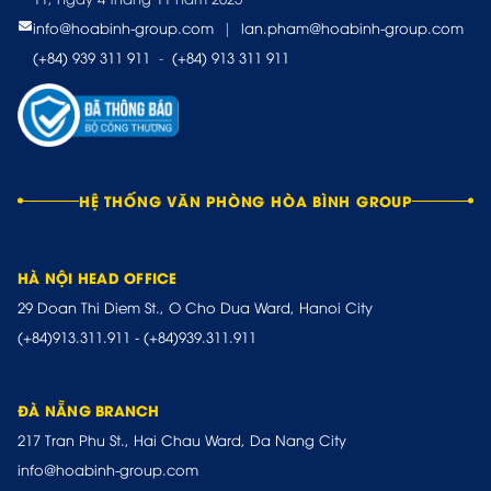
info@hoabinh-group.com
|
lan.pham@hoabinh-group.com
(+84) 939 311 911
-
(+84) 913 311 911
HỆ THỐNG VĂN PHÒNG HÒA BÌNH GROUP
HÀ NỘI HEAD OFFICE
29 Doan Thi Diem St., O Cho Dua Ward, Hanoi City
(+84)913.311.911
-
(+84)939.311.911
ĐÀ NẴNG BRANCH
217 Tran Phu St., Hai Chau Ward, Da Nang City
info@hoabinh-group.com