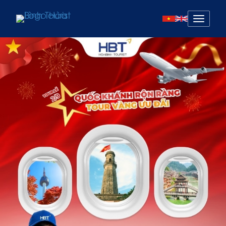
Mở
menu