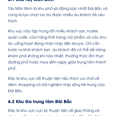
Tây Môn Đinh là khu phố sôi động bậc nhất Đài Bắc và
cũng là lựa chọn lưu trú được nhiều du khách trẻ yêu
thích.
Khu vực này tập trung rất nhiều khách sạn, hostel,
quán café, cửa hàng thời trang, mỹ phẩm và các khu
ăn uống hoạt động nhộn nhịp đến khuya. Chỉ cần
bước ra khỏi khách sạn, du khách đã có thể dễ dàng
khám phá không khí náo nhiệt, thưởng thức ẩm thực
đường phố hoặc mua sắm ngay giữa trung tâm thành
phố.
Đây là khu vực rất thuận tiện nếu thích vui chơi về
đêm, shopping và trải nghiệm nhịp sống trẻ trung của
Đài Bắc.
6.2 Khu Ga trung tâm Đài Bắc
Đây là khu vực cực kỳ thuận tiện về giao thông và