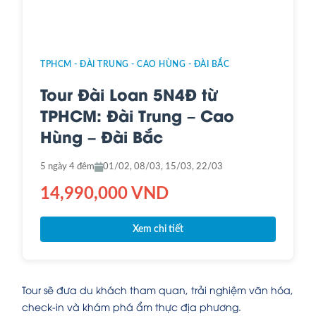
TPHCM - ĐÀI TRUNG - CAO HÙNG - ĐÀI BẮC
Tour Đài Loan 5N4Đ từ
TPHCM: Đài Trung – Cao
Hùng – Đài Bắc
5 ngày 4 đêm
01/02, 08/03, 15/03, 22/03
14,990,000 VND
Xem chi tiết
Tour sẽ đưa du khách tham quan, trải nghiệm văn hóa,
check-in và khám phá ẩm thực địa phương.