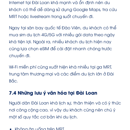
Internet tại Đài Loan khá mạnh và ổn định nên du
khách có thể dễ dàng sử dụng Google Maps, tra cứu
MRT hoặc livestream trong suốt chuyến đi.
Ngay tại sân bay quốc tế Đào Viên, du khách có thể
mua sim du lịch 4G/5G với nhiều gói data theo ngày
khá tiện lợi. Ngoài ra, nhiều khách du lịch hiện nay
cũng lựa chọn eSIM để cài đặt nhanh chóng trước
chuyến đi.
Wi-Fi miễn phí cũng xuất hiện khá nhiều tại ga MRT,
trung tâm thương mại và các điểm du lịch lớn ở Đài
Bắc.
7.4 Những lưu ý văn hóa tại Đài Loan
Người dân Đài Loan khá lịch sự, thân thiện và có ý thức
nơi công cộng cao, vì vậy du khách cũng nên chú ý
một số quy tắc cơ bản khi du lịch.
Không ăn uống trên MRT