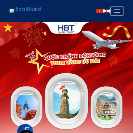
Mở
menu