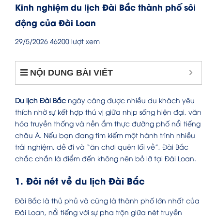
Kinh nghiệm du lịch Đài Bắc thành phố sôi
động của Đài Loan
29/5/2026
46200 lượt xem
NỘI DUNG BÀI VIẾT
Du lịch Đài Bắc
ngày càng được nhiều du khách yêu
thích nhờ sự kết hợp thú vị giữa nhịp sống hiện đại, văn
hóa truyền thống và nền ẩm thực đường phố nổi tiếng
châu Á. Nếu bạn đang tìm kiếm một hành trình nhiều
trải nghiệm, dễ đi và “ăn chơi quên lối về”, Đài Bắc
chắc chắn là điểm đến không nên bỏ lỡ tại Đài Loan.
1. Đôi nét về du lịch Đài Bắc
Đài Bắc là thủ phủ và cũng là thành phố lớn nhất của
Đài Loan, nổi tiếng với sự pha trộn giữa nét truyền