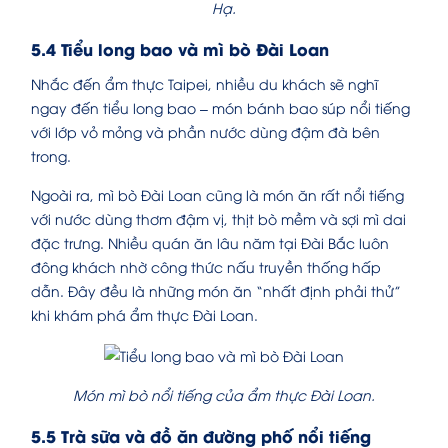
Hạ.
5.4 Tiểu long bao và mì bò Đài Loan
Nhắc đến ẩm thực Taipei, nhiều du khách sẽ nghĩ
ngay đến tiểu long bao – món bánh bao súp nổi tiếng
với lớp vỏ mỏng và phần nước dùng đậm đà bên
trong.
Ngoài ra, mì bò Đài Loan cũng là món ăn rất nổi tiếng
với nước dùng thơm đậm vị, thịt bò mềm và sợi mì dai
đặc trưng. Nhiều quán ăn lâu năm tại Đài Bắc luôn
đông khách nhờ công thức nấu truyền thống hấp
dẫn. Đây đều là những món ăn “nhất định phải thử”
khi khám phá ẩm thực Đài Loan.
Món mì bò nổi tiếng của ẩm thực Đài Loan.
5.5 Trà sữa và đồ ăn đường phố nổi tiếng