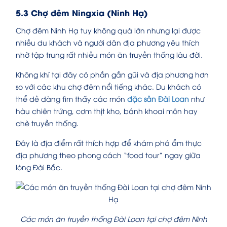
5.3 Chợ đêm Ningxia (Ninh Hạ)
Chợ đêm Ninh Hạ tuy không quá lớn nhưng lại được
nhiều du khách và người dân địa phương yêu thích
nhờ tập trung rất nhiều món ăn truyền thống lâu đời.
Không khí tại đây có phần gần gũi và địa phương hơn
so với các khu chợ đêm nổi tiếng khác. Du khách có
thể dễ dàng tìm thấy các món
đặc sản Đài Loan
như
hàu chiên trứng, cơm thịt kho, bánh khoai môn hay
chè truyền thống.
Đây là địa điểm rất thích hợp để khám phá ẩm thực
địa phương theo phong cách “food tour” ngay giữa
lòng Đài Bắc.
Các món ăn truyền thống Đài Loan tại chợ đêm Ninh