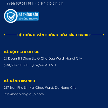
(+84) 939 311 911
-
(+84) 913 311 911
HỆ THỐNG VĂN PHÒNG HÒA BÌNH GROUP
HÀ NỘI HEAD OFFICE
29 Doan Thi Diem St., O Cho Dua Ward, Hanoi City
(+84)913.311.911
-
(+84)939.311.911
ĐÀ NẴNG BRANCH
217 Tran Phu St., Hai Chau Ward, Da Nang City
info@hoabinh-group.com