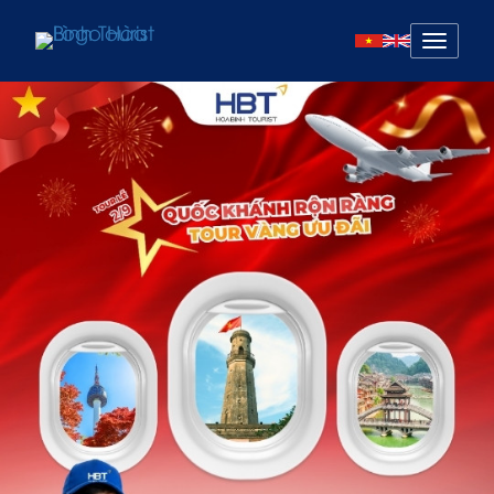
Mở
menu