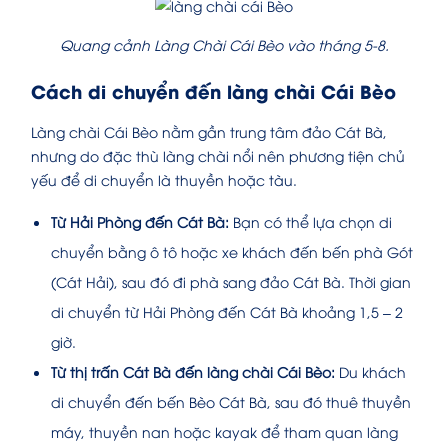
Quang cảnh Làng Chài Cái Bèo vào tháng 5-8.
Cách di chuyển đến làng chài Cái Bèo
Làng chài Cái Bèo nằm gần trung tâm đảo Cát Bà,
nhưng do đặc thù làng chài nổi nên phương tiện chủ
yếu để di chuyển là thuyền hoặc tàu.
Từ Hải Phòng đến Cát Bà:
Bạn có thể lựa chọn di
chuyển bằng ô tô hoặc xe khách đến bến phà Gót
(Cát Hải), sau đó đi phà sang đảo Cát Bà. Thời gian
di chuyển từ Hải Phòng đến Cát Bà khoảng 1,5 – 2
giờ.
Từ thị trấn Cát Bà đến làng chài Cái Bèo:
Du khách
di chuyển đến bến Bèo Cát Bà, sau đó thuê thuyền
máy, thuyền nan hoặc kayak để tham quan làng