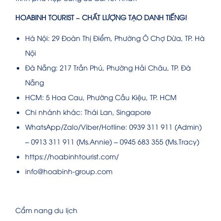
HOABINH TOURIST – CHẤT LƯỢNG TẠO DANH TIẾNG!
Hà Nội: 29 Đoàn Thị Điểm, Phường Ô Chợ Dừa, TP. Hà
Nội
Đà Nẵng: 217 Trần Phú, Phường Hải Châu, TP. Đà
Nẵng
HCM: 5 Hoa Cau, Phường Cầu Kiệu, TP. HCM
Chi nhánh khác: Thái Lan, Singapore
WhatsApp/Zalo/Viber/Hotline: 0939 311 911 (Admin)
– 0913 311 911 (Ms.Annie) – 0945 683 355 (Ms.Tracy)
https://hoabinhtourist.com/
info@hoabinh-group.com
Cẩm nang du lịch