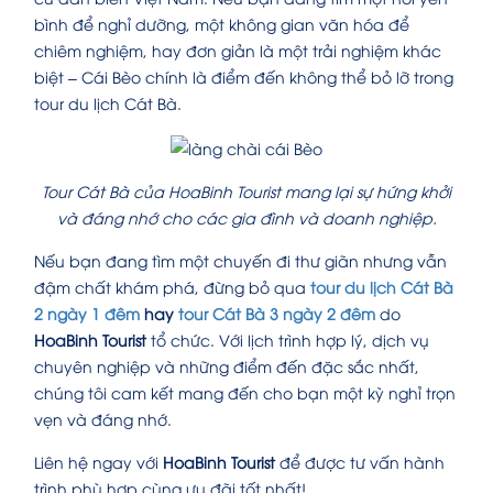
bình để nghỉ dưỡng, một không gian văn hóa để
chiêm nghiệm, hay đơn giản là một trải nghiệm khác
biệt – Cái Bèo chính là điểm đến không thể bỏ lỡ trong
tour du lịch Cát Bà.
Tour Cát Bà của HoaBinh Tourist mang lại sự hứng khởi
và đáng nhớ cho các gia đình và doanh nghiệp.
Nếu bạn đang tìm một chuyến đi thư giãn nhưng vẫn
đậm chất khám phá, đừng bỏ qua
tour du lịch Cát Bà
2 ngày 1 đêm
hay
tour Cát Bà 3 ngày 2 đêm
do
HoaBinh Tourist
tổ chức. Với lịch trình hợp lý, dịch vụ
chuyên nghiệp và những điểm đến đặc sắc nhất,
chúng tôi cam kết mang đến cho bạn một kỳ nghỉ trọn
vẹn và đáng nhớ.
Liên hệ ngay với
HoaBinh Tourist
để được tư vấn hành
trình phù hợp cùng ưu đãi tốt nhất!