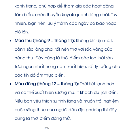
xanh trong, phù hợp để tham gia các hoạt động
tắm biển, chèo thuyền kayak quanh làng chài. Tuy
nhiên, bạn nên lưu ý tránh các ngày có bão hoặc
gió lớn.
Mùa thu (tháng 9 – tháng 11):
Không khí dịu mát,
cảnh sắc làng chài rất nên thơ với sắc vàng của
nắng thu. Đây cũng là thời điểm các loại hải sản
tươi ngon nhất trong năm xuất hiện, rất lý tưởng cho
các tín đồ ẩm thực biển.
Mùa đông (tháng 12 – tháng 1):
Thời tiết lạnh hơn
và có thể xuất hiện sương mù, ít khách du lịch đến.
Nếu bạn yêu thích sự tĩnh lặng và muốn trải nghiệm
cuộc sống thực của người dân địa phương thì đây
cũng là thời điểm đáng thử.