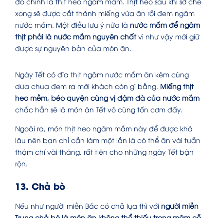
đó chính là thịt heo ngâm mắm. Thịt heo sau khi sơ chế
xong sẽ được cắt thành miếng vừa ăn rồi đem ngâm
nước mắm. Một điều lưu ý nữa là
nước mắm để ngâm
thịt phải là nước mắm nguyên chất
vì như vậy mới giữ
được sự nguyên bản của món ăn.
Ngày Tết có đĩa thịt ngâm nước mắm ăn kèm cùng
dưa chua đem ra mời khách còn gì bằng.
Miếng thịt
heo mềm, béo quyện cùng vị đậm đà của nước mắm
chắc hẳn sẽ là
món ăn Tết
vô cùng tốn cơm đấy.
Ngoài ra, món thịt heo ngâm mắm này để được khá
lâu nên bạn chỉ cần làm một lần là có thể ăn vài tuần
thậm chí vài tháng, rất tiện cho những ngày Tết bận
rộn.
13. Chả bò
Nếu như người miền Bắc có chả lụa thì với
người miền
Trung chả bò là món ăn không thể thiếu trong mâm cỗ