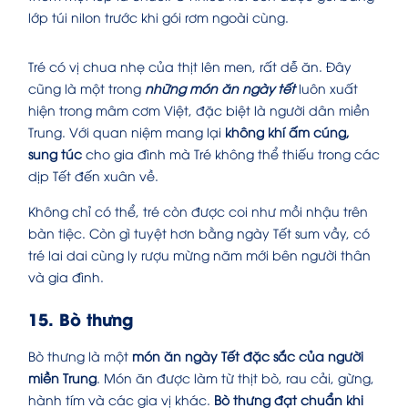
lớp túi nilon trước khi gói rơm ngoài cùng.
Tré có vị chua nhẹ của thịt lên men, rất dễ ăn. Đây
cũng là một trong
những món ăn ngày tết
luôn xuất
hiện trong mâm cơm Việt, đặc biệt là người dân miền
Trung. Với quan niệm mang lại
không khí ấm cúng,
sung túc
cho gia đình mà Tré không thể thiếu trong các
dịp Tết đến xuân về.
Không chỉ có thể, tré còn được coi như mồi nhậu trên
bàn tiệc. Còn gì tuyệt hơn bằng ngày Tết sum vầy, có
tré lai dai cùng ly rượu mừng năm mới bên người thân
và gia đình.
15. Bò thưng
Bò thưng là một
món ăn ngày Tết
đặc sắc của người
miền Trung
. Món ăn được làm từ thịt bò, rau cải, gừng,
hành tím và các gia vị khác.
Bò thưng đạt chuẩn khi