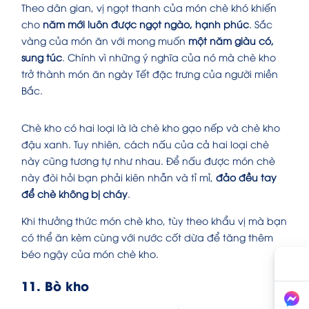
Theo dân gian, vị ngọt thanh của món chè khó khiến
cho
năm mới luôn được ngọt ngào, hạnh phúc
. Sắc
vàng của món ăn với mong muốn
một năm giàu có,
sung túc
. Chính vì những ý nghĩa của nó mà chè kho
trở thành
món ăn ngày Tết
đặc trưng của người miền
Bắc.
Chè kho có hai loại là là chè kho gạo nếp và chè kho
đậu xanh. Tuy nhiên, cách nấu của cả hai loại chè
này cũng tương tự như nhau. Để nấu được món chè
này đòi hỏi bạn phải kiên nhẫn và tỉ mỉ,
đảo đều tay
để chè không bị cháy
.
Khi thưởng thức món chè kho, tùy theo khẩu vị mà bạn
có thể ăn kèm cùng với nước cốt dừa để tăng thêm
béo ngậy của món chè kho.
11. Bò kho