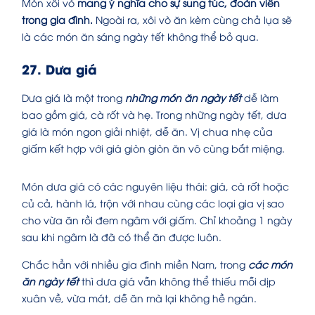
Món xôi vò
mang ý nghĩa cho sự sung túc, đoàn viên
trong gia đình.
Ngoài ra, xôi vò ăn kèm cùng chả lụa sẽ
là
các món ăn sáng ngày tết
không thể bỏ qua.
27. Dưa giá
Dưa giá là một trong
những món ăn ngày tết
dễ làm
bao gồm giá, cà rốt và hẹ. Trong những ngày tết, dưa
giá là món ngon giải nhiệt, dễ ăn. Vị chua nhẹ của
giấm kết hợp với giá giòn giòn ăn vô cùng bắt miệng.
Món dưa giá có các nguyên liệu thái: giá, cà rốt hoặc
củ cả, hành lá, trộn với nhau cùng các loại gia vị sao
cho vừa ăn rồi đem ngâm với giấm. Chỉ khoảng 1 ngày
sau khi ngâm là đã có thể ăn được luôn.
Chắc hẳn với nhiều gia đình miền Nam, trong
các món
ăn ngày tết
thì dưa giá vẫn không thể thiếu mỗi dịp
xuân về, vừa mát, dễ ăn mà lại không hề ngán.