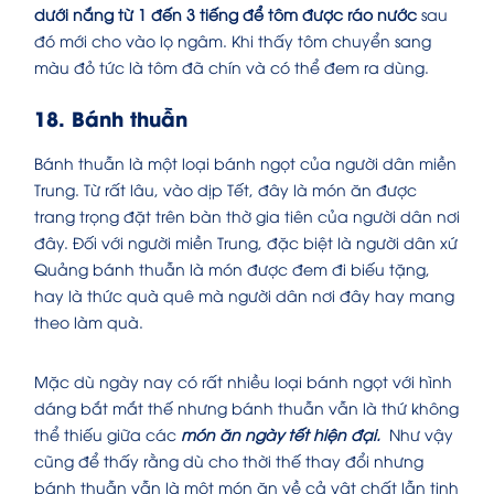
dưới nắng từ 1 đến 3 tiếng để tôm được ráo nước
sau
đó mới cho vào lọ ngâm. Khi thấy tôm chuyển sang
màu đỏ tức là tôm đã chín và có thể đem ra dùng.
18. Bánh thuẫn
Bánh thuẫn là một loại bánh ngọt của người dân miền
Trung. Từ rất lâu, vào dịp Tết, đây là món ăn được
trang trọng đặt trên bàn thờ gia tiên của người dân nơi
đây. Đối với người miền Trung, đặc biệt là người dân xứ
Quảng bánh thuẫn là món được đem đi biếu tặng,
hay là thức quà quê mà người dân nơi đây hay mang
theo làm quà.
Mặc dù ngày nay có rất nhiều loại bánh ngọt với hình
dáng bắt mắt thế nhưng bánh thuẫn vẫn là thứ không
thể thiếu giữa các
món ăn ngày tết hiện đại.
Như vậy
cũng để thấy rằng dù cho thời thế thay đổi nhưng
bánh thuẫn vẫn là một món ăn về cả vật chất lẫn tinh