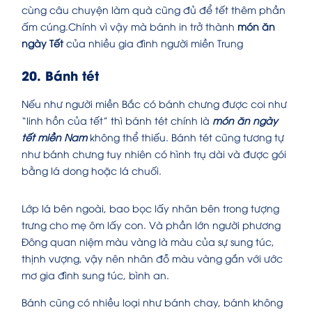
cùng câu chuyện làm quà cũng đủ để tết thêm phần
ấm cúng.Chính vì vậy mà bánh in trở thành
món ăn
ngày Tết
của nhiều gia đình người miền Trung
20. Bánh tét
Nếu như người miền Bắc có bánh chưng được coi như
“linh hồn của tết” thì bánh tét chính là
món ăn ngày
tết miền Nam
không thể thiếu. Bánh tét cũng tương tự
như bánh chưng tuy nhiên có hình trụ dài và được gói
bằng lá dong hoặc lá chuối.
Lớp lá bên ngoài, bao bọc lấy nhân bên trong tượng
trưng cho mẹ ôm lấy con. Và phần lớn người phương
Đông quan niệm màu vàng là màu của sự sung túc,
thịnh vượng, vậy nên nhân đỗ màu vàng gắn với ước
mơ gia đình sung túc, bình an.
Bánh cũng có nhiều loại như bánh chay, bánh không