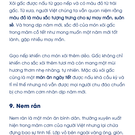
Xôi gấc được nấu từ gạo nếp và có màu đỏ từ trái
gấc. Từ xưa, người Việt chúng ta vẫn quan niệm rằng
màu đỏ là màu sắc tượng trưng cho sự may mắn, suôn
sẻ
. Và trong dịp năm mới, sắc đỏ của món xôi gấc
trong mâm cỗ tết như mong muốn một năm mới tốt
lành, gặp nhiều may mắn.
Gạo nếp khiến cho món xôi thêm dẻo. Gấc không chỉ
khiến cho sắc xôi thêm tươi mà còn mang một mùi
hương thơm nhẹ nhàng, tự nhiên. Mặc dù xôi gấc
cũng là một
món ăn ngày tết
được nấu khá cầu kỳ và
tỉ mỉ thế nhưng nó vẫn được mọi người chu đáo chuẩn
bị cho mâm cơm nhân dịp năm mới.
9. Nem rán
Nem rán là một món ăn bình dân, thường xuyên xuất
hiện trong mâm cơm của người Việt nhưng lại chứa
đựng bao sự tinh tế. Lớp vỏ bên ngoài vàng óng, giòn,