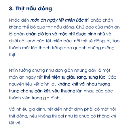
3. Thịt nấu đông
Nhắc đến
món ăn ngày tết miền Bắc
thì chắc chắn
không thể bỏ qua thịt nấu đông. Chủ đạo của món ăn
là phần
chân giò lợn và mộc nhĩ được ninh nhừ
và
dưới cái lạnh của tết miền bắc, nồi thịt sẽ đông lại, tạo
thành một lớp thạch trắng bao quanh những miếng
thịt.
Nhìn tưởng chừng như đơn giản nhưng đây là một
món ăn ngày tết
thể hiện sự giàu sang, sung túc
. Các
nguyên liệu kết dính lại, k
hăng khít với nhau tượng
trưng cho sự gắn kết, yêu thương
lẫn nhau của các
thành viên trong gia đình.
Với nhiều gia đình, tết đến nhất định phải có một nồi
thịt đông, nếu không thì coi như là chưa có không khí
tết về.