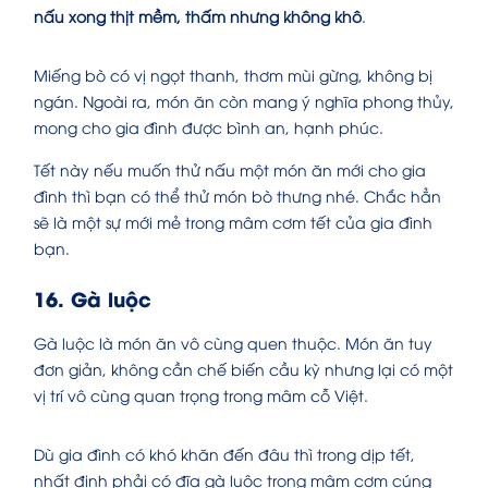
nấu xong thịt mềm, thấm nhưng không khô
.
Miếng bò có vị ngọt thanh, thơm mùi gừng, không bị
ngán. Ngoài ra, món ăn còn mang ý nghĩa phong thủy,
mong cho gia đình được bình an, hạnh phúc.
Tết này nếu muốn thử nấu một món ăn mới cho gia
đình thì bạn có thể thử món bò thưng nhé. Chắc hẳn
sẽ là một sự mới mẻ trong mâm cơm tết của gia đình
bạn.
16. Gà luộc
Gà luộc là món ăn vô cùng quen thuộc. Món ăn tuy
đơn giản, không cần chế biến cầu kỳ nhưng lại có một
vị trí vô cùng quan trọng trong mâm cỗ Việt.
Dù gia đình có khó khăn đến đâu thì trong dịp tết,
nhất định phải có đĩa gà luộc trong mâm cơm cúng