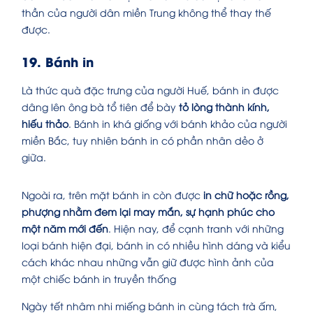
thần của người dân miền Trung không thể thay thế
được.
19. Bánh in
Là thức quà đặc trưng của người Huế, bánh in được
dâng lên ông bà tổ tiên để bày
tỏ lòng thành kính,
hiếu thảo
. Bánh in khá giống với bánh khảo của người
miền Bắc, tuy nhiên bánh in có phần nhân dẻo ở
giữa.
Ngoài ra, trên mặt bánh in còn được
in chữ hoặc rồng,
phượng nhằm đem lại may mắn, sự hạnh phúc cho
một năm mới đến
. Hiện nay, để cạnh tranh với những
loại bánh hiện đại, bánh in có nhiều hình dáng và kiểu
cách khác nhau những vẫn giữ được hình ảnh của
một chiếc bánh in truyền thống
Ngày tết nhâm nhi miếng bánh in cùng tách trà ấm,