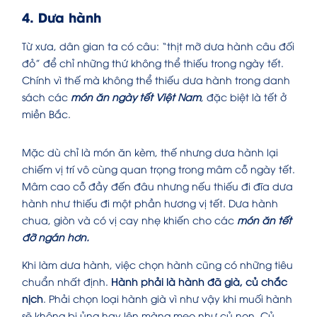
4. Dưa hành
Từ xưa, dân gian ta có câu: “thịt mỡ dưa hành câu đối
đỏ” để chỉ những thứ không thể thiếu trong ngày tết.
Chính vì thế mà không thể thiếu dưa hành trong danh
sách các
món ăn ngày tết Việt Nam
, đặc biệt là tết ở
miền Bắc.
Mặc dù chỉ là món ăn kèm, thế nhưng dưa hành lại
chiếm vị trí vô cùng quan trọng trong mâm cỗ ngày tết.
Mâm cao cỗ đầy đến đâu nhưng nếu thiếu đi đĩa dưa
hành như thiếu đi một phần hương vị tết. Dưa hành
chua, giòn và có vị cay nhẹ khiến cho các
món ăn tết
đỡ ngán hơn.
Khi làm dưa hành, việc chọn hành cũng có những tiêu
chuẩn nhất định.
Hành phải là hành đã già, củ chắc
nịch
. Phải chọn loại hành già vì như vậy khi muối hành
sẽ không bị ủng hay lên màng meo như củ non. Củ