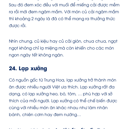
Sau đó đem xóc đều với muối để miếng cải được mềm
ra rồi mới đem ngâm mắm. Với món củ cải ngâm mắm
thì khoảng 2 ngày là đã có thể mang ra thưởng thức
được rồi.
Nhìn chung, củ kiệu hay củ cải giòn, chua chua, ngọt
ngọt không chỉ lạ miệng mà còn khiến cho các
món
ngon ngày tết không ngán
.
24. Lạp xưởng
Có nguồn gốc từ Trung Hoa, lạp xưởng trở thành món
ăn được nhiều người Việt ưa thích. Lạp xưởng rất đa
dạng, có lạp xưởng heo, bò, tôm, … phù hợp với sở
thích của mỗi người. Lạp xưởng có thể chế biến được
cùng với nhiều món ăn khác nhau như làm nhân
bánh, chiên cơm hay đem nướng…