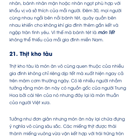
nhân, bánh nhân mặn hoặc nhân ngọt phù hợp với
khẩu vị và sở thích của mỗi người. Đêm 30, mọi người
cùng nhau ngồi bên nồi bánh tét, quây quần bên
nhau khiến cho không khí gia đình thêm gắn kết và
ngập tràn tình yêu. Vì thế mà bánh tét là
món Tết
không thể thiếu của mỗi gia đình miền Nam.
21. Thịt kho tàu
Thịt kho tàu là món ăn vô cùng quen thuộc của nhiều
gia đình không chỉ riêng dịp tết mà xuất hiện ngay cả
trên mâm cơm thường ngày. Có lẽ nhiều người nhầm
tưởng rằng món ăn này có nguồn gốc của người Trung
Hoa bởi cái tên của nó nhưng đây lại là món thuần
của người Việt xưa.
Tưởng như đơn giản nhưng món ăn này lại chứa đựng
ý nghĩa vô cùng sâu sắc. Các miếng thịt được thái
thành miếng vuông vừa vặn kết hợp với trái trứng tròn