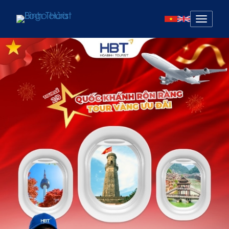
Mở
menu