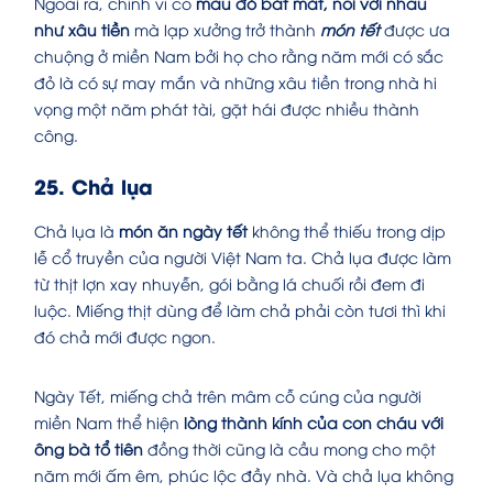
Ngoài ra, chính vì có
màu đỏ bắt mắt, nối với nhau
như xâu tiền
mà lạp xưởng trở thành
món tết
được ưa
chuộng ở miền Nam bởi họ cho rằng năm mới có sắc
đỏ là có sự may mắn và những xâu tiền trong nhà hi
vọng một năm phát tài, gặt hái được nhiều thành
công.
25. Chả lụa
Chả lụa là
món ăn ngày tết
không thể thiếu trong dịp
lễ cổ truyền của người Việt Nam ta. Chả lụa được làm
từ thịt lợn xay nhuyễn, gói bằng lá chuối rồi đem đi
luộc. Miếng thịt dùng để làm chả phải còn tươi thì khi
đó chả mới được ngon.
Ngày Tết, miếng chả trên mâm cỗ cúng của người
miền Nam thể hiện
lòng thành kính của con cháu với
ông bà tổ tiên
đồng thời cũng là cầu mong cho một
năm mới ấm êm, phúc lộc đầy nhà. Và chả lụa không