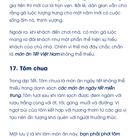
gia tiên thì mới coi là trọn vẹn. Bởi lẽ, dân gian vẫn cho
rằng gà luộc tượng trưng cho một năm mới có cuộc
sống ấm nó, thịnh vượng.
Ngoài ra, khi khách đến chơi nhà, có món gà luộc
mang ra đãi khách như một phần thể hiện sự hiếu
khách của chủ nhà. Chính vì thế mà đây chắc chắn
là
món ăn Tết Việt Nam
không thể thiếu.
17. Tôm chua
Trong dịp Tết, Tôm chua là
món ăn ngày tết
không thể
thiếu trong danh sách
các món ăn ngày tết miền
trung
. Tôm tươi sau khi làm sạch được đem ngâm với
rượu trắng cùng với ớt, tỏi, gừng, muối và đường. Vị
ngọt bùi của tôm kết hợp với hương thơm từ các gia vị
tạo nên ấn tượng khó quên với người thưởng thức.
Một lưu ý là khi làm món ăn này,
bạn phải phơi tôm