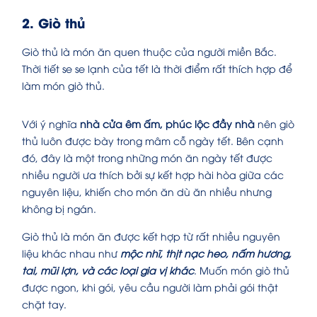
2. Giò thủ
Giò thủ là món ăn quen thuộc của người miền Bắc.
Thời tiết se se lạnh của tết là thời điểm rất thích hợp để
làm món giò thủ.
Với ý nghĩa
nhà cửa êm ấm, phúc lộc đầy nhà
nên giò
thủ luôn được bày trong mâm cỗ ngày tết. Bên cạnh
đó, đây là một trong
những món ăn ngày tết
được
nhiều người ưa thích bởi sự kết hợp hài hòa giữa các
nguyên liệu, khiến cho món ăn dù ăn nhiều nhưng
không bị ngán.
Giò thủ là món ăn được kết hợp từ rất nhiều nguyên
liệu khác nhau như
mộc nhĩ, thịt nạc heo, nấm hương,
tai, mũi lợn, và các loại gia vị khác
. Muốn món giò thủ
được ngon, khi gói, yêu cầu người làm phải gói thật
chặt tay.