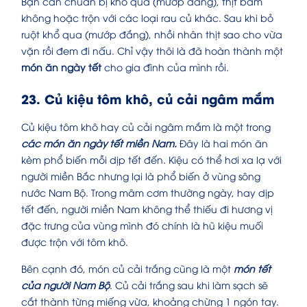
Bạn cần chuẩn bị khổ qua (mướp đắng), thịt băm
không hoặc trộn với các loại rau củ khác. Sau khi bỏ
ruột khổ qua (mướp đắng), nhồi nhân thịt sao cho vừa
vặn rồi đem đi nấu. Chỉ vậy thôi là đã hoàn thành một
món ăn ngày tết
cho gia đình của mình rồi.
23. Củ kiệu tôm khô, củ cải ngâm mắm
Củ kiệu tôm khô hay củ cải ngâm mắm là một trong
các món ăn ngày tết miền Nam.
Đây là hai món ăn
kèm phổ biến mỗi dịp tết đến. Kiệu có thể hơi xa lạ với
người miền Bắc nhưng lại là phổ biến ở vùng sông
nước Nam Bộ. Trong mâm cơm thường ngày, hay dịp
tết đến, người miền Nam không thể thiếu đi hương vị
đặc trưng của vùng mình đó chính là hũ kiệu muối
được trộn với tôm khô.
Bên cạnh đó, món củ cải trắng cũng là một
món tết
của người Nam Bộ
. Củ cải trắng sau khi làm sạch sẽ
cắt thành từng miếng vừa, khoảng chừng 1 ngón tay.