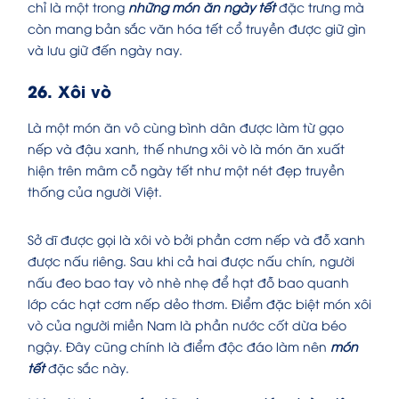
chỉ là một trong
những món ăn ngày tết
đặc trưng mà
còn mang bản sắc văn hóa tết cổ truyền được giữ gìn
và lưu giữ đến ngày nay.
26. Xôi vò
Là một món ăn vô cùng bình dân được làm từ gạo
nếp và đậu xanh, thế nhưng xôi vò là món ăn xuất
hiện trên mâm cỗ ngày tết như một nét đẹp truyền
thống của người Việt.
Sở dĩ được gọi là xôi vò bởi phần cơm nếp và đỗ xanh
được nấu riêng. Sau khi cả hai được nấu chín, người
nấu đeo bao tay vò nhè nhẹ để hạt đỗ bao quanh
lớp các hạt cơm nếp dẻo thơm. Điểm đặc biệt món xôi
vò của người miền Nam là phần nước cốt dừa béo
ngậy. Đây cũng chính là điểm độc đáo làm nên
món
tết
đặc sắc này.