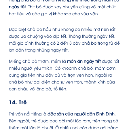
ngày tết
. Thịt bò được xay nhuyễn cùng với một chút
hạt tiêu và các gia vị khác sao cho vừa vặn.
Đặc biệt chả bò hầu như không có nhiều mỡ nên rất
được ưa chuộng vào dịp tết. Thông thường ngày tết,
mỗi gia đình thường có 2 đến 3 cây chả bò trong tủ để
ăn dần trong những ngày tết.
Miếng chả bò thơm, mềm là
món ăn ngày tết
được rất
nhiều người yêu thích. Có khoanh chả bò, mâm cơm
cúng gia tiên như đầy đủ và trọn vẹn hơn. Ngoài ra
chả bò như đại diện cho sự vẹn tròn, thành kính của
con cháu với ông bà, tổ tiên.
14. Tré
Tré vốn nổi tiếng là
đặc sản của người dân Bình Định
.
Bên ngoài, tré được bọc bởi một lớp rơm, trên trong có
thêm một lớp lá chuối. Ở nhiều nơi còn được gói bằng