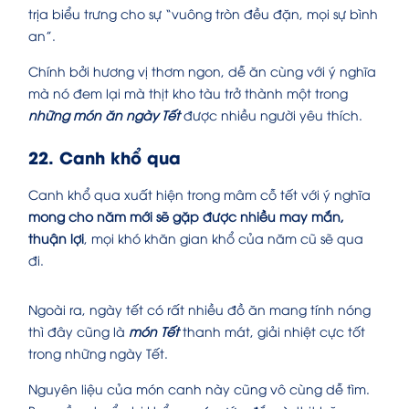
trịa biểu trưng cho sự “vuông tròn đều đặn, mọi sự bình
an”.
Chính bởi hương vị thơm ngon, dễ ăn cùng với ý nghĩa
mà nó đem lại mà thịt kho tàu trở thành một trong
những món ăn ngày Tết
được nhiều người yêu thích.
22. Canh khổ qua
Canh khổ qua xuất hiện trong mâm cỗ tết với ý nghĩa
mong cho năm mới sẽ gặp được nhiều may mắn,
thuận lợi
, mọi khó khăn gian khổ của năm cũ sẽ qua
đi.
Ngoài ra, ngày tết có rất nhiều đồ ăn mang tính nóng
thì đây cũng là
món Tết
thanh mát, giải nhiệt cực tốt
trong những ngày Tết.
Nguyên liệu của món canh này cũng vô cùng dễ tìm.