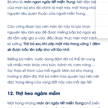
Bò kho là
món ngon ngày tết miền Trung
. Nét đặc biệt
của món bò kho đó chính là mật mía, một trong những
nguyên liệu quen thuộc của người miền Trung.
Các công đoạn tạo nên món ăn này từ lựa chọn
nguyên liệu làm sao để được miếng bắp bò ngon sau
đó tẩm ướp gia vị vừa, đều được thực hiện một cách
kỹ lưỡng.
Thịt bò sau khi ướp mật mía trong vòng 1 đêm
sẽ được bắc lên bếp kho với lửa nhỏ
.
Miếng bò mềm, nước dùng đậm đà có thể ăn cùng
với nhiều món khác như bún, bánh mì, cơm nóng,…
tùy theo sở thích của mỗi người. Món bò kho mang
hương vị đậm đà, thịt bò mềm hòa quyện tạo nên nét
đặc trưng riêng của vùng đất này vào mỗi dịp Tết.
12. Thịt heo ngâm mắm
Một trong những
món ăn ngày tết miền Trung
phổ biến