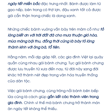
ngày tết miền bắc
đặc trưng nhất. Bánh được làm từ
gạo nếp, bên trong có thịt lợn, đậu xanh tất cả được
gói cẩn thận trong chiếc lá dong xanh.
Những chiếc bánh vuông vắn bày trên mâm cỗ như
tỏ
lòng biết ơn với trời đất đã cho mưa thuận gió hòa,
mùa màng bội thu, đồng thời cũng là bày tỏ lòng
thành kính với ông bà, tổ tiên.
Hằng năm, mỗi dịp giáp tết, các gia đình Việt lại quây
quần cùng nhau gói bánh chưng. Tục gói bánh chưng
được lưu truyền từ xưa đến nay, từ đời này sang đời
khác trở thành nét đẹp trong văn hóa truyền thống
của dân tộc.
Việc gói bánh chưng, cùng trông nồi bánh bên bếp
lửa cũng là cách giúp
gắn kết các thành viên trong
gia đình
. Chính vì thế mà bánh chưng trở thành
món
ăn ngày tết
không thể thiếu.