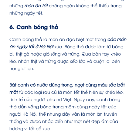
những
món ăn tết
chống ngán không thể thiếu trong
những ngày tết.
6. Canh bóng thả
Canh bóng thả là món ăn đặc biệt một trong
các món
ăn ngày tết ở Hà Nội
xưa. Bóng thả được làm từ bóng
bi, thịt gà hoặc giò sống và trứng. Qua bàn tay khéo
léo, nhân thịt và trứng được xếp lớp và cuộn lại bên
trong bì lợn.
Bát canh có nước dùng trong, ngọt cùng màu sắc bắt
mắt
từ các loại rau củ là
món tết
thể hiện sự khéo léo,
tinh tế của người phụ nữ Việt. Ngày nay, canh bóng
thả dần vắng bóng trong mâm cúng ngày tết của
người Hà Nội, thế nhưng đây vẫn là món ăn truyền
thống và được nhắc đến như một nét đẹp ẩm của
hương vị tết cổ xưa.