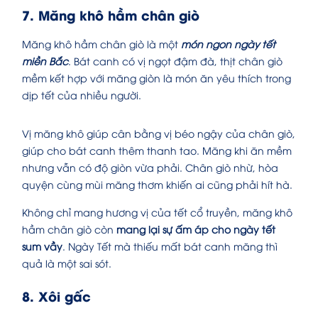
7. Măng khô hầm chân giò
Măng khô hầm chân giò là một
món ngon ngày tết
miền Bắc
. Bát canh có vị ngọt đậm đà, thịt chân giò
mềm kết hợp với măng giòn là món ăn yêu thích trong
dịp tết của nhiều người.
Vị măng khô giúp cân bằng vị béo ngậy của chân giò,
giúp cho bát canh thêm thanh tao. Măng khi ăn mềm
nhưng vẫn có độ giòn vừa phải. Chân giò nhừ, hòa
quyện cùng mùi măng thơm khiến ai cũng phải hít hà.
Không chỉ mang hương vị của tết cổ truyền, măng khô
hầm chân giò còn
mang lại sự ấm áp cho ngày tết
sum vầy
. Ngày Tết mà thiếu mất bát canh măng thì
quả là một sai sót.
8. Xôi gấc