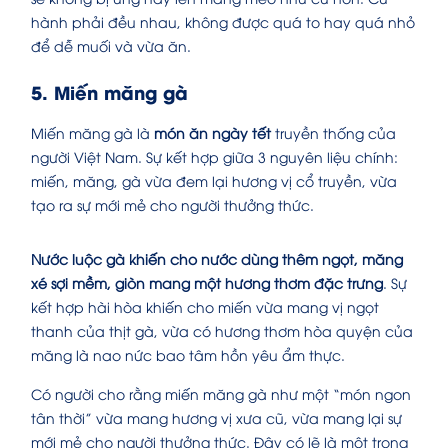
hành phải đều nhau, không được quá to hay quá nhỏ
để dễ muối và vừa ăn.
5. Miến măng gà
Miến măng gà là
món ăn ngày tết
truyền thống của
người Việt Nam. Sự kết hợp giữa 3 nguyên liệu chính:
miến, măng, gà vừa đem lại hương vị cổ truyền, vừa
tạo ra sự mới mẻ cho người thưởng thức.
Nước luộc gà khiến cho nước dùng thêm ngọt, măng
xé sợi mềm, giòn mang một hương thơm đặc trưng
. Sự
kết hợp hài hòa khiến cho miến vừa mang vị ngọt
thanh của thịt gà, vừa có hương thơm hòa quyện của
măng là nao nức bao tâm hồn yêu ẩm thực.
Có người cho rằng miến măng gà như một “món ngon
tân thời” vừa mang hương vị xưa cũ, vừa mang lại sự
mới mẻ cho người thưởng thức. Đây có lẽ là một trong