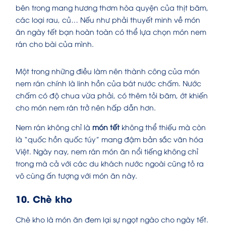
bên trong mang hương thơm hòa quyện của thịt băm,
các loại rau, củ… Nếu như phải
thuyết minh về món
ăn ngày tết
bạn hoàn toàn có thể lựa chọn món nem
rán cho bài của mình.
Một trong những điều làm nên thành công của món
nem rán chính là linh hồn của bát nước chấm. Nước
chấm có độ chua vừa phải, có thêm tỏi băm, ớt khiến
cho món nem rán trở nên hấp dẫn hơn.
Nem rán không chỉ là
món tết
không thể thiếu mà còn
là “quốc hồn quốc túy” mang đậm bản sắc văn hóa
Việt. Ngày nay, nem rán món ăn nổi tiếng không chỉ
trong mà cả với các du khách nước ngoài cũng tỏ ra
vô cùng ấn tượng với món ăn này.
10. Chè kho
Chè kho là món ăn đem lại sự ngọt ngào cho ngày tết.