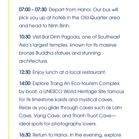
07:00 – 07:30
: Depart from Hanoi. Our bus will
pick you up at hotels in the Old Quarter area
and head to Ninh Binh.
10:30
: Visit Bai Dinh Pagoda, one of Southeast
Asia’s largest temples, known for its massive
bronze Buddha statues and stunning
architecture.
12:30
: Enjoy lunch at a local restaurant.
14:00
: Explore Trang An Eco-tourism Complex
by boat, a UNESCO World Heritage Site famous
for its limestone karsts and mystical caves.
Relax as you glide through caves such as Lam
Cave, Vang Cave, and Thanh Truot Cave—
ideal spots for photography lovers.
16:30
: Return to Hanoi. In the evening, explore