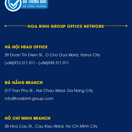
HOA BINH GROUP OFFICE NETWORK
HÀ NỘI HEAD OFFICE
29 Doan Thi Diem St., O Cho Dua Ward, Hanoi City
(+84)913.311.911
-
(+84)939.311.911
ĐÀ NẴNG BRANCH
217 Tran Phu St., Hai Chau Ward, Da Nang City
info@hoabinh-group.com
HỒ CHÍ MINH BRANCH
05 Hoa Cau St., Cau Kieu Ward, Ho Chi Minh City