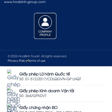
www.hoabinh-group.com
© 2026 HoaBinh Tourist. All rights reserved.
Privacy Policy
Terms of use
Giấy phép Lữ hành Quốc tế
Số: 01-512/2017/CDLQGVN-GP LHQT
Giấy phép Kinh doanh Vận tải
Số: 364/GPXDVT
Giấy chứng nhận ISO