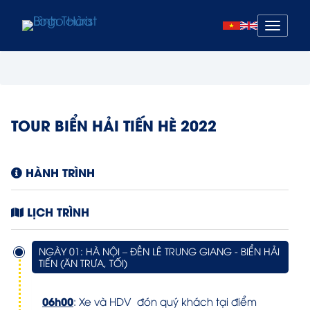
Mở
menu
TOUR BIỂN HẢI TIẾN HÈ 2022
HÀNH TRÌNH
LỊCH TRÌNH
NGÀY 01: HÀ NỘI – ĐỀN LÊ TRUNG GIANG - BIỂN HẢI
TIẾN (ĂN TRƯA, TỐI)
06h00
: Xe và HDV đón quý khách tại điểm