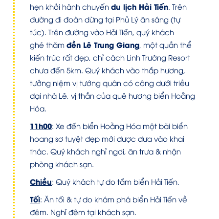
du lịch Hải Tiến
hẹn khởi hành chuyến
. Trên
đường đi đoàn dừng tại Phủ Lý ăn sáng (tự
túc). Trên đường vào Hải Tiến, quý khách
đền Lê Trung Giang
ghé thăm
, một quần thể
kiến trúc rất đẹp, chỉ cách Linh Trường Resort
chưa đến 5km. Quý khách vào thắp hương,
tưởng niệm vị tướng quân có công dưới triều
đại nhà Lê, vị thần của quê hương biển Hoằng
Hóa.
11h00
: Xe đến biển Hoằng Hóa một bãi biển
hoang sơ tuyệt đẹp mới được đưa vào khai
thác. Quý khách nghỉ ngơi, ăn trưa & nhận
phòng khách sạn.
Chiều
: Quý khách tự do tắm biển Hải Tiến.
Tối
: Ăn tối & tự do khám phá biển Hải Tiến về
đêm. Nghỉ đêm tại khách sạn.