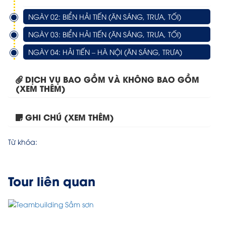
NGÀY 02: BIỂN HẢI TIẾN (ĂN SÁNG, TRƯA, TỐI)
NGÀY 03: BIỂN HẢI TIẾN (ĂN SÁNG, TRƯA, TỐI)
NGÀY 04: HẢI TIẾN – HÀ NỘI (ĂN SÁNG, TRƯA)
DỊCH VỤ BAO GỒM VÀ KHÔNG BAO GỒM
(XEM THÊM)
GHI CHÚ (XEM THÊM)
Tour du lịch Sầm Sơn...
Từ khóa:
Tour liên quan