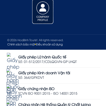
© 2026 HoaBinh Tourist. All rights reserved.
Chính sách bảo mật
Điều khoản sử dụng
Giấy phép Lữ hành Quốc tế
Số: 01-512/2017/CDLQGVN-GP LHQT
Giấy phép Kinh doanh Vận tải
Số: 364/GPXDVT
Giấy chứng nhận ISO
TCVN ISO 9001:2015 - ISO 14001:2015
Chứng nhận Hệ thống Quản lý Chất lượng