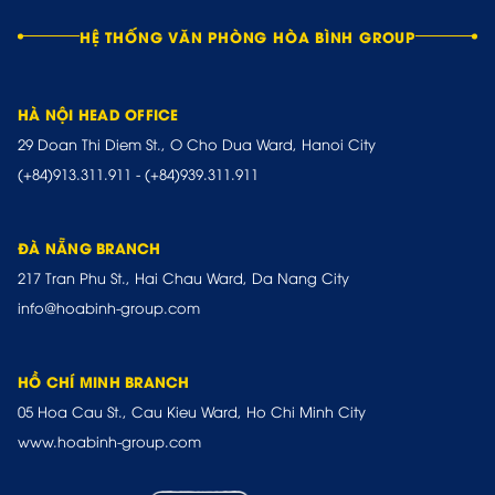
HỆ THỐNG VĂN PHÒNG HÒA BÌNH GROUP
HÀ NỘI HEAD OFFICE
29 Doan Thi Diem St., O Cho Dua Ward, Hanoi City
(+84)913.311.911
-
(+84)939.311.911
ĐÀ NẴNG BRANCH
217 Tran Phu St., Hai Chau Ward, Da Nang City
info@hoabinh-group.com
HỒ CHÍ MINH BRANCH
05 Hoa Cau St., Cau Kieu Ward, Ho Chi Minh City
www.hoabinh-group.com