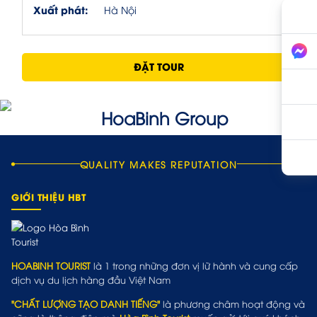
Xuất phát:
Hà Nội
ĐẶT TOUR
QUALITY MAKES REPUTATION
GIỚI THIỆU HBT
HOABINH TOURIST
là 1 trong những đơn vị lữ hành và cung cấp
dịch vụ du lịch hàng đầu Việt Nam
"CHẤT LƯỢNG TẠO DANH TIẾNG"
là phương châm hoạt động và