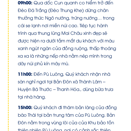
09h00:
Qua dốc Cun quanh co hiểm trở đến
Đèo Đá Trắng (Đèo Thung Khe) dừng chân
thưởng thức Ngô nướng, trứng nướng… trong
cái se lạnh nơi miền núi cao. Tiêp tục hành
trình qua thung lũng Mai Châu xinh đẹp sẽ
được hiện ra dưới tầm mắt du khách với màu
xanh ngút ngàn của đồng ruộng, thấp thoáng
xa xa là những nếp nhà nằm nép mình trong
dãy núi phủ kín mây mù.
11h00:
Đến Pù Luông, Quý khách nhận nhà
sàn nghỉ ngơi tại Bản Đôn xã Thành Lâm –
Huyện Bá Thước – Thanh Hóa., dùng bữa trưa
tại nhà hàng.
15h00:
Quý khách đi thăm bản làng của đồng
bào Thái tại bản trung tâm của Pù Luông. Bản
Đôn nằm trong vùng lõi của của Khu bảo tồn
thiên nhiên Pù Luông, nơi có cảnh sắc thiên