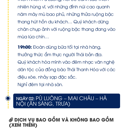
nhiên hùng vĩ, với những đỉnh núi cao quanh
năm mây mù bao phủ, những thửa ruộng bậc
thang hút hồn du khách… Quý khách dừng
chân chụp ảnh với ruộng bậc thang đang vào
mùa lúa chín…
19h00:
Đoàn dùng bữa tối tại nhà hàng,
thưởng thức ẩm thực người Thái bản địa.
Quý khách hòa mình vào đêm nhạc văn nghệ
dân tộc của đồng bào Thái Thanh Hóa với các
điệu xòe, nhảy sạp đặc sắc.
Nghỉ đêm tại nhà sàn.
PÙ LUÔNG – MAI CHÂU – HÀ
NGÀY 02:
NỘI (ĂN SÁNG, TRƯA)
DỊCH VỤ BAO GỒM VÀ KHÔNG BAO GỒM
(XEM THÊM)