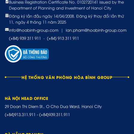
Business Registration Certificate No. 0102720141 issued by the
Department of Planning and Investment of Hanoi City
Đăng ký lần đầu ngày 14/04/2008. Đăng ký thay đổi lần thứ
11, ngày 4 tháng 11 năm 2025
info@hoabinh-group.com
|
lan.pham@hoabinh-group.com
(+84) 939 311 911
-
(+84) 913 311 911
HỆ THỐNG VĂN PHÒNG HÒA BÌNH GROUP
HÀ NỘI HEAD OFFICE
29 Doan Thi Diem St., O Cho Dua Ward, Hanoi City
(+84)913.311.911
-
(+84)939.311.911