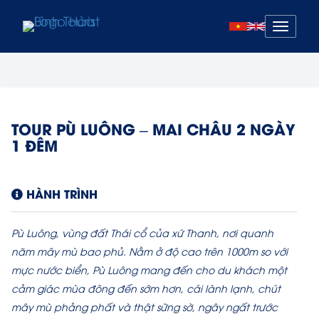
Mở
menu
TOUR PÙ LUÔNG – MAI CHÂU 2 NGÀY
1 ĐÊM
HÀNH TRÌNH
Pù Luông, vùng đất Thái cổ của xứ Thanh, nơi quanh
năm mây mù bao phủ. Nằm ở độ cao trên 1000m so với
mực nước biển, Pù Luông mang đến cho du khách một
cảm giác mùa đông đến sớm hơn, cái lành lạnh, chút
mây mù phảng phất và thật sững sờ, ngây ngất trước