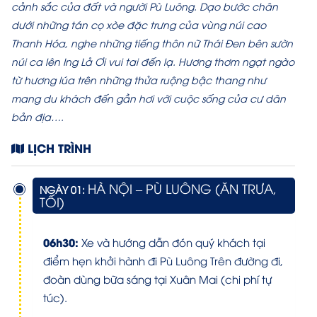
cảnh sắc của đất và người Pù Luông. Dạo bước chân
dưới những tán cọ xòe đặc trưng của vùng núi cao
Thanh Hóa, nghe những tiếng thôn nữ Thái Đen bên sườn
núi ca lên Ing Lả Ơi vui tai đến lạ. Hương thơm ngạt ngào
từ hương lúa trên những thửa ruộng bậc thang như
mang du khách đến gần hơi với cuộc sống của cư dân
bản địa….
LỊCH TRÌNH
HÀ NỘI – PÙ LUÔNG (ĂN TRƯA,
NGÀY 01:
TỐI)
06h30:
Xe và hướng dẫn đón quý khách tại
điểm hẹn khởi hành đi Pù Luông Trên đường đi,
đoàn dùng bữa sáng tại Xuân Mai (chi phí tự
túc).