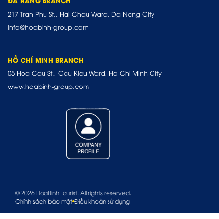
ĐÀ NẴNG BRANCH
217 Tran Phu St., Hai Chau Ward, Da Nang City
info@hoabinh-group.com
HỒ CHÍ MINH BRANCH
05 Hoa Cau St., Cau Kieu Ward, Ho Chi Minh City
www.hoabinh-group.com
© 2026 HoaBinh Tourist. All rights reserved.
Chính sách bảo mật
Điều khoản sử dụng