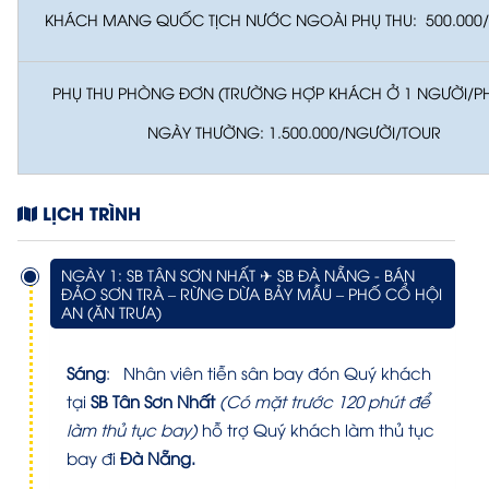
KHÁCH MANG QUỐC TỊCH NƯỚC NGOÀI PHỤ THU: 500.000
PHỤ THU PHÒNG ĐƠN (TRƯỜNG HỢP KHÁCH Ở 1 NGƯỜI/P
NGÀY THƯỜNG: 1.500.000/NGƯỜI/TOUR
LỊCH TRÌNH
NGÀY 1: SB TÂN SƠN NHẤT ✈ SB ĐÀ NẴNG - BÁN
ĐẢO SƠN TRÀ – RỪNG DỪA BẢY MẪU – PHỐ CỔ HỘI
AN (ĂN TRƯA)
Sáng
:
Nhân viên tiễn sân bay đón Quý khách
tại
SB Tân Sơn Nhất
(Có mặt trước 120 phút để
làm thủ tục bay)
hỗ trợ Quý khách làm thủ tục
bay đi
Đà Nẵng.