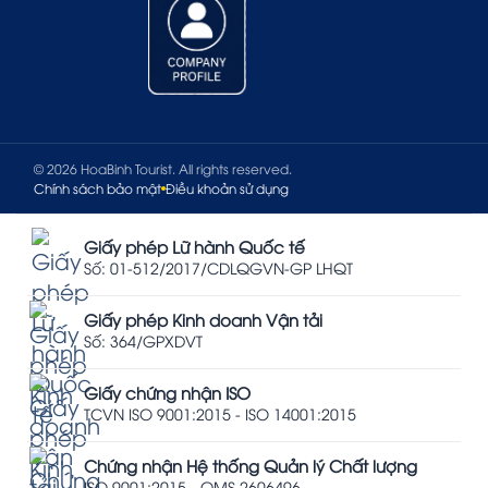
© 2026 HoaBinh Tourist. All rights reserved.
Chính sách bảo mật
Điều khoản sử dụng
Giấy phép Lữ hành Quốc tế
Số: 01-512/2017/CDLQGVN-GP LHQT
Giấy phép Kinh doanh Vận tải
Số: 364/GPXDVT
Giấy chứng nhận ISO
TCVN ISO 9001:2015 - ISO 14001:2015
Chứng nhận Hệ thống Quản lý Chất lượng
ISO 9001:2015 - QMS 2606496