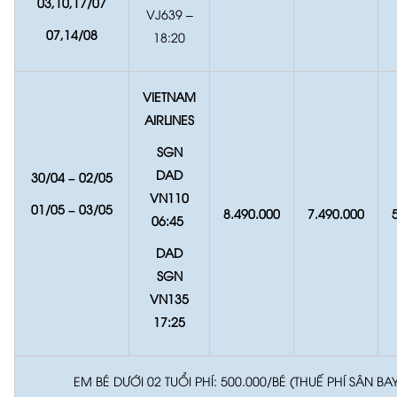
03,10,17/
07
VJ639 –
07,14/
08
18:20
VIETNAM
AIRLINES
SGN
DAD
30/04 – 02/05
VN110
01/05 – 03/05
8.490.000
7.490.000
06:45
DAD
SGN
VN135
17:25
EM BÉ DƯỚI 02 TUỔI PHÍ: 500.000/BÉ (THUẾ PHÍ SÂN BAY