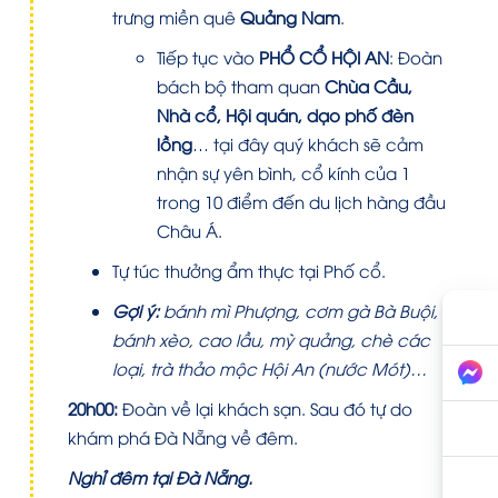
trưng miền quê
Quảng Nam
.
Tiếp tục vào
PHỔ CỔ HỘI AN
:
Đoàn
bách bộ tham quan
Chùa Cầu,
Nhà cổ, Hội quán, dạo phố đèn
lồng
… tại đây quý khách sẽ cảm
nhận sự yên bình, cổ kính của 1
trong 10 điểm đến du lịch hàng đầu
Châu Á.
Tự túc thưởng ẩm thực tại Phố cổ.
Gợi ý:
bánh mì Phượng, cơm gà Bà Buội,
bánh xèo, cao lầu, mỳ quảng, chè các
loại, trà thảo mộc Hội An (nước Mót)…
20h00:
Đoàn về lại khách sạn. Sau đó tự do
khám phá Đà Nẵng về đêm.
Nghỉ đêm tại Đà Nẵng.