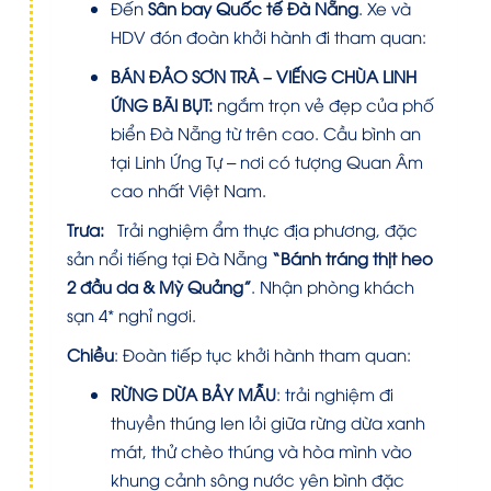
Đến
Sân bay Quốc tế Đà Nẵng
. Xe và
HDV đón đoàn khởi hành đi tham quan:
BÁN ĐẢO SƠN TRÀ – VIẾNG CHÙA LINH
ỨNG BÃI BỤT:
ngắm trọn vẻ đẹp của phố
biển Đà Nẵng từ trên cao. Cầu bình an
tại Linh Ứng Tự – nơi có tượng Quan Âm
cao nhất Việt Nam.
Trưa:
Trải nghiệm ẩm thực địa phương, đặc
sản nổi tiếng tại Đà Nẵng
“Bánh tráng thịt heo
2 đầu da & Mỳ Quảng”
. Nhận phòng khách
sạn 4* nghỉ ngơi.
Chiều
:
Đoàn tiếp tục khởi hành tham quan:
RỪNG DỪA BẢY MẪU
: trải nghiệm đi
thuyền thúng len lỏi giữa rừng dừa xanh
mát, thử chèo thúng và hòa mình vào
khung cảnh sông nước yên bình đặc