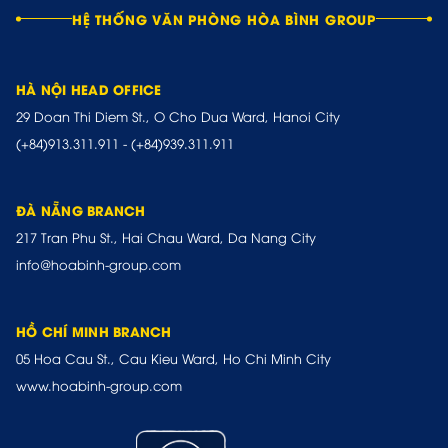
HỆ THỐNG VĂN PHÒNG HÒA BÌNH GROUP
HÀ NỘI HEAD OFFICE
29 Doan Thi Diem St., O Cho Dua Ward, Hanoi City
(+84)913.311.911
-
(+84)939.311.911
ĐÀ NẴNG BRANCH
217 Tran Phu St., Hai Chau Ward, Da Nang City
info@hoabinh-group.com
HỒ CHÍ MINH BRANCH
05 Hoa Cau St., Cau Kieu Ward, Ho Chi Minh City
www.hoabinh-group.com