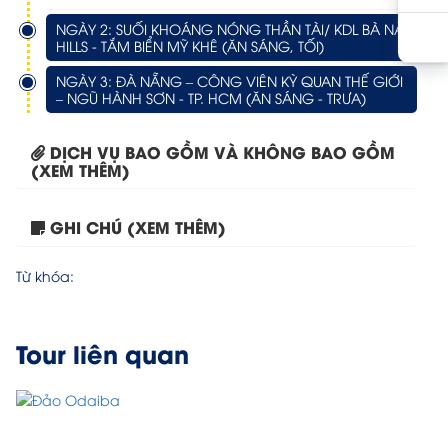
NGÀY 2: SUỐI KHOÁNG NÓNG THẦN TÀI/ KDL BÀ NÀ
HILLS - TẮM BIỂN MỸ KHÊ (ĂN SÁNG, TỐI)
NGÀY 3: ĐÀ NẴNG – CÔNG VIÊN KỲ QUAN THẾ GIỚI
– NGŨ HÀNH SƠN - TP. HCM (ĂN SÁNG - TRƯA)
DỊCH VỤ BAO GỒM VÀ KHÔNG BAO GỒM
(XEM THÊM)
GHI CHÚ (XEM THÊM)
Tour Hà Nội – Tokyo...
Từ khóa:
Tour liên quan