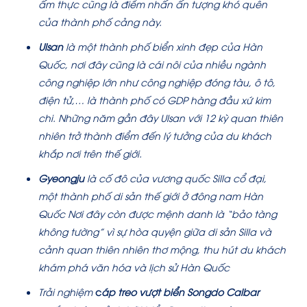
ấm thực cũng là điểm nhấn ấn tượng khó quên
của thành phố cảng này.
Ulsan
là một thành phố biển xinh đẹp của Hàn
Quốc, nơi đây cũng là cái nôi của nhiều ngành
công nghiệp lớn như công nghiệp đóng tàu, ô tô,
điện tử,… là thành phố có GDP hàng đầu xứ kim
chi. Những năm gần đây Ulsan với 12 kỳ quan thiên
nhiên trở thành điểm đến lý tưởng của du khách
khắp nơi trên thế giới.
Gyeongju
là cố đô của vương quốc Silla cổ đại,
một thành phố di sản thế giới ở đông nam Hàn
Quốc Nơi đây còn được mệnh danh là “bảo tàng
không tường” vì sự hòa quyện giữa di sản Silla và
cảnh quan thiên nhiên thơ mộng, thu hút du khách
khám phá văn hóa và lịch sử Hàn Quốc
Trải nghiệm
c
áp treo vượt biển Songdo Calbar