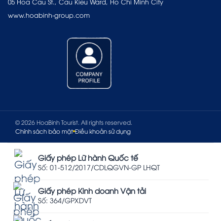
05 Hoa Cau St., Cau Kieu Ward, Ho Chi Minh City
www.hoabinh-group.com
© 2026 HoaBinh Tourist. All rights reserved.
Chính sách bảo mật
Điều khoản sử dụng
Giấy phép Lữ hành Quốc tế
Số: 01-512/2017/CDLQGVN-GP LHQT
Giấy phép Kinh doanh Vận tải
Số: 364/GPXDVT