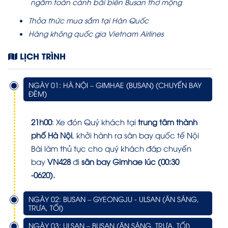
ngắm toàn cảnh bãi biển Busan thơ mộng
Thỏa thức mua sắm tại Hàn Quốc
Hàng không quốc gia Vietnam Airlines
LỊCH TRÌNH
NGÀY 01: HÀ NỘI – GIMHAE (BUSAN) (CHUYẾN BAY
ĐÊM)
21h00
: Xe đón Quý khách tại
trung tâm thành
phố Hà Nội
, khởi hành ra sân bay quốc tế Nội
Bài làm thủ tục cho quý khách đáp chuyến
bay
VN428
đi
sân bay Gimhae lúc (00:30
-0620).
NGÀY 02: BUSAN – GYEONGJU - ULSAN (ĂN SÁNG,
TRƯA, TỐI)
NGÀY 03: ULSAN – BUSAN (ĂN SÁNG, TRƯA, TỐI)