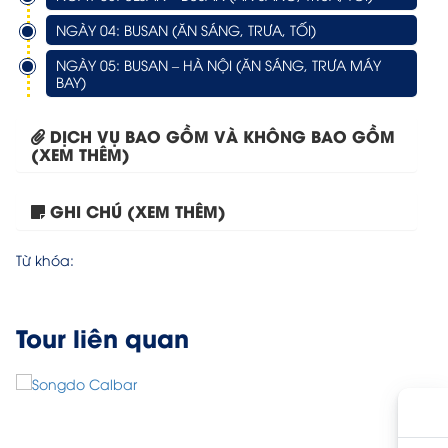
NGÀY 04: BUSAN (ĂN SÁNG, TRƯA, TỐI)
NGÀY 05: BUSAN – HÀ NỘI (ĂN SÁNG, TRƯA MÁY
BAY)
DỊCH VỤ BAO GỒM VÀ KHÔNG BAO GỒM
(XEM THÊM)
GHI CHÚ (XEM THÊM)
Tour Hà Nội – Busan...
Từ khóa:
Tour liên quan