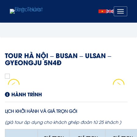
Mở
menu
TOUR HÀ NỘI – BUSAN – ULSAN –
GYEONGJU 5N4Đ
HÀNH TRÌNH
LỊCH KHỞI HÀNH VÀ GIÁ TRỌN GÓI
(giá tour áp dụng cho khách ghép đoàn từ 25 khách )