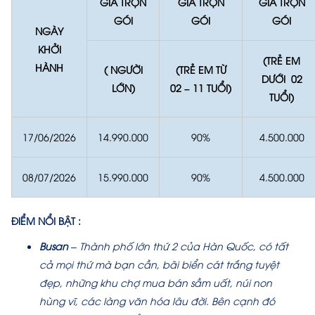
GIÁ TRỌN
GIÁ TRỌN
GIÁ TRỌN
GÓI
GÓI
GÓI
NGÀY
KHỞI
(TRẺ EM
HÀNH
( NGƯỜI
(TRẺ EM TỪ
DƯỚI 02
LỚN)
02 – 11 TUỔI)
TUỔI)
17/06/2026
14.990.000
90%
4.500.000
08/07/2026
15.990.000
90%
4.500.000
ĐIỂM NỔI BẬT :
Busan
– Thành phố lớn thứ 2 của Hàn Quốc, có tất
cả mọi thứ mà bạn cần, bãi biển cát trắng tuyệt
đẹp, những khu chợ mua bán sầm uất, núi non
hùng vĩ, các làng văn hóa lâu đời. Bên cạnh đó