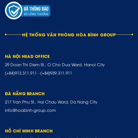
HỆ THỐNG VĂN PHÒNG HÒA BÌNH GROUP
HÀ NỘI HEAD OFFICE
29 Doan Thi Diem St., O Cho Dua Ward, Hanoi City
(+84)913.311.911
-
(+84)939.311.911
ĐÀ NẴNG BRANCH
217 Tran Phu St., Hai Chau Ward, Da Nang City
info@hoabinh-group.com
HỒ CHÍ MINH BRANCH