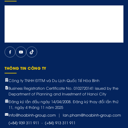
THÔNG TIN CÔNG TY
Công ty TNHH ĐTTM và Du Lịch Quốc Tế Hòa Bình
Business Registration Certificate No. 0102720141 issued by the
Department of Planning and Investment of Hanoi City
Đăng ký lần đầu ngày 14/04/2008. Đăng ký thay đổi lần thứ
11, ngày 4 tháng 11 năm 2025
info@hoabinh-group.com
|
lan.pham@hoabinh-group.com
(+84) 939 311 911
-
(+84) 913 311 911