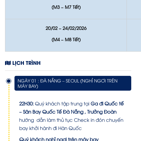
(M3 – M7 Tết)
20/02 – 24/02/2026
(M4 – M8 Tết)
LỊCH TRÌNH
NGÀY 01 : ĐÀ NẴNG – SEOUL (NGHỈ NGƠI TRÊN
MÁY BAY)
22H30:
Quý khách tập trung tại
Ga đi Quốc tế
– Sân Bay Quốc Tế Đà Nẵng
, Trưởng Đoàn
hướng dẫn làm thủ tục Check in đón chuyến
bay khởi hành đi Hàn Quốc
Quý khách nghỉ ngơi trên máy bay