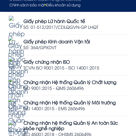
Chính sách bảo mật
Điều khoản sử dụng
Giấy phép Lữ hành Quốc tế
Số: 01-512/2017/CDLQGVN-GP LHQT
Giấy phép Kinh doanh Vận tải
Số: 364/GPXDVT
Giấy chứng nhận ISO
TCVN ISO 9001:2015 - ISO 14001:2015
Chứng nhận Hệ thống Quản lý Chất lượng
ISO 9001:2015 - QMS 2606496
Chứng nhận Hệ thống Quản lý Môi trường
ISO 14001:2015 - EMS 2606496
Chứng nhận hệ thống Quản lý An toàn Sức
khỏe nghề nghiệp
ISO 45001:2018 - OHSMS 2606496