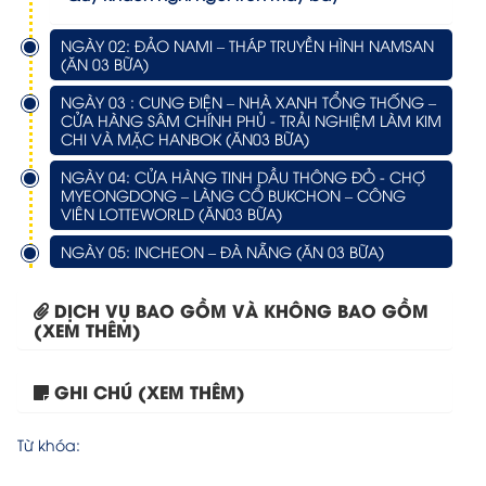
NGÀY 02: ĐẢO NAMI – THÁP TRUYỀN HÌNH NAMSAN
(ĂN 03 BỮA)
NGÀY 03 : CUNG ĐIỆN – NHÀ XANH TỔNG THỐNG –
CỬA HÀNG SÂM CHÍNH PHỦ - TRẢI NGHIỆM LÀM KIM
CHI VÀ MẶC HANBOK (ĂN03 BỮA)
NGÀY 04: CỬA HÀNG TINH DẦU THÔNG ĐỎ - CHỢ
MYEONGDONG – LÀNG CỔ BUKCHON – CÔNG
VIÊN LOTTEWORLD (ĂN03 BỮA)
NGÀY 05: INCHEON – ĐÀ NẴNG (ĂN 03 BỮA)
DỊCH VỤ BAO GỒM VÀ KHÔNG BAO GỒM
(XEM THÊM)
GHI CHÚ (XEM THÊM)
Tour Hà Nội – Busan...
Từ khóa: