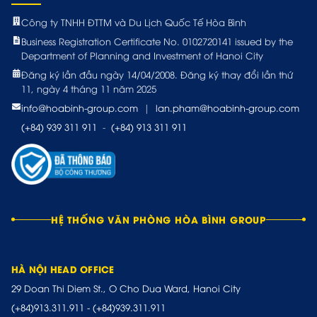
Công ty TNHH ĐTTM và Du Lịch Quốc Tế Hòa Bình
Business Registration Certificate No. 0102720141 issued by the
Department of Planning and Investment of Hanoi City
Đăng ký lần đầu ngày 14/04/2008. Đăng ký thay đổi lần thứ
11, ngày 4 tháng 11 năm 2025
info@hoabinh-group.com
|
lan.pham@hoabinh-group.com
(+84) 939 311 911
-
(+84) 913 311 911
HỆ THỐNG VĂN PHÒNG HÒA BÌNH GROUP
HÀ NỘI HEAD OFFICE
29 Doan Thi Diem St., O Cho Dua Ward, Hanoi City
(+84)913.311.911
-
(+84)939.311.911