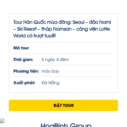
Tour Hàn Quốc mùa đông: Seoul – đảo Nami
– Ski Resort – tháp Namsan – công viên Lotte
World có trượt tuyết
Mã tour
Thời gian:
5 ngày 4 đêm
Phương tiện:
máy bay
Xuất phát:
Đà Nẵng
ĐẶT TOUR