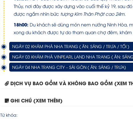
Thủy, nơi đây được xây dựng vào cuối thế kỷ 19, sau đ
được ngắm nhìn bức
tượng Kim Thân Phật cao 24m.
18h00:
Du khách sẽ dùng món nem nướng Ninh Hòa, món 
xong du khách được tự do tham quan chợ đêm, khám 
NGÀY 02 KHÁM PHÁ NHA TRANG ( ĂN: SÁNG / TRƯA / TỐI )
NGÀY 03 KHÁM PHÁ VINPEARL LAND NHA TRANG ( ĂN: SÁNG /
NGÀY 04 NHA TRANG CITY – SÀI GÒN ( ĂN: SÁNG / TRƯA)
DỊCH VỤ BAO GỒM VÀ KHÔNG BAO GỒM (XEM T
GHI CHÚ (XEM THÊM)
Từ khóa: