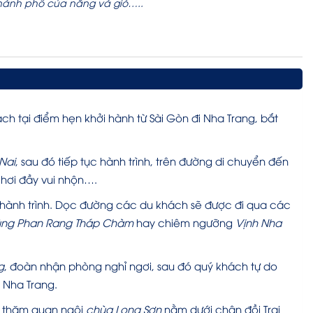
thành phố của nắng và gió…..
h tại điểm hẹn khởi hành từ Sài Gòn đi Nha Trang, bắt
Nai
, sau đó tiếp tục hành trình, trên đường di chuyển đến
chơi đầy vui nhộn….
c hành trình. Dọc đường các du khách sẽ được đi qua các
 vùng Phan Rang Tháp Chàm
hay chiêm ngưỡng
Vịnh Nha
g
, đoàn nhận phòng nghỉ ngơi, sau đó quý khách tự do
 Nha Trang.
 thăm quan ngôi
chùa Long Sơn
nằm dưới chân đồi Trại