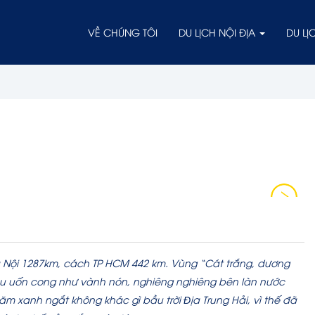
VỀ CHÚNG TÔI
DU LỊCH NỘI ĐỊA
DU L
à Nội 1287km, cách TP HCM 442 km. Vùng “Cát trắng, dương
au uốn cong như vành nón, nghiêng nghiêng bên làn nước
m xanh ngắt không khác gì bầu trời Ðịa Trung Hải, vì thế đã