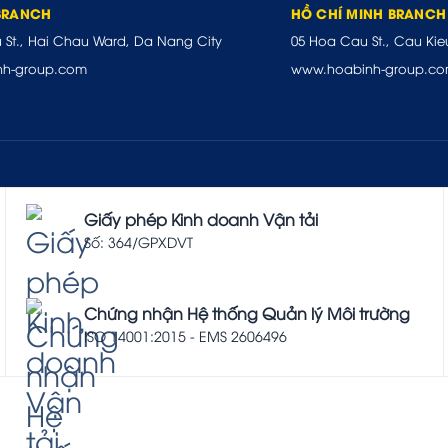
BRANCH
HỒ CHÍ MINH BRANCH
u St., Hai Chau Ward, Da Nang City
05 Hoa Cau St., Cau Kie
nh-group.com
www.hoabinh-group.c
Giấy phép Kinh doanh Vận tải
Số: 364/GPXDVT
Chứng nhận Hệ thống Quản lý Môi trường
ISO 14001:2015 - EMS 2606496