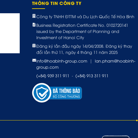
THÔNG TIN CÔNG TY
Công ty TNHH ĐTTM và Du Lịch Quốc Tế Hòa Bình
Business Registration Certificate No. 0102720141
issued by the Department of Planning and
Investment of Hanoi City
Đăng ký lần đầu ngày 14/04/2008. Đăng ký thay
đổi lần thứ 11, ngày 4 tháng 11 năm 2025
info@hoabinh-group.com
|
lan.pham@hoabinh-
group.com
(+84) 939 311 911
-
(+84) 913 311 911