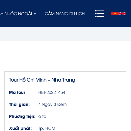
ỊCH NƯỚC NGOÀI
CẨM NANG DU LỊCH
Tour Hồ Chí Minh – Nha Trang
Mã tour
HBT-20221454
Thời gian:
4 Ngày 3 Đêm
Phương tiện:
ô tô
Xuất phát:
Tp. HCM