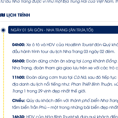
từ lâu Nha Trang được ví như một Ðịa Trung Hải của Việt Nam, 
LỊCH TRÌNH
NGÀY 01 SÀI GÒN - NHA TRANG (ĂN TRƯA,TỐI)
04h00:
Xe ô tô và HDV của
HoaBinh Tourist
đón Quý khác
đầu hành trình tour du lịch Nha Trang 03 ngày 02 đêm.
06h00:
Đoàn dừng chân ăn sáng tại
Long Khánh Đồng 
Nha Trang, đoàn tham gia giao lưu trên xe với các trò 
11h00:
Đoàn dùng cơm trưa tại
Cà Ná
, sau đó tiếp tụ
địa danh du lịch nổi tiếng như:
Phan Thiết Bình Thuận,
Trang
1 trong 29 vịnh đẹp nhất thế giới.
Chiều:
Qúy du khách đến với
thành phố biển Nha Tran
tắm biển Trần Phú – một trong những bãi biển đẹp nhất
16h30:
HDV của
Hòa Bình Tourist
sẽ đưa quý khách đến