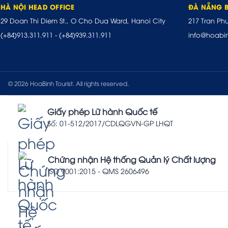
HÀ NỘI HEAD OFFICE
ĐÀ NẴNG 
29 Doan Thi Diem St., O Cho Dua Ward, Hanoi City
217 Tran Ph
(+84)913.311.911
-
(+84)939.311.911
info@hoabi
© 2026 HoaBinh Tourist. All rights reserved.
Giấy phép Lữ hành Quốc tế
Số: 01-512/2017/CDLQGVN-GP LHQT
Chứng nhận Hệ thống Quản lý Chất lượng
ISO 9001:2015 - QMS 2606496