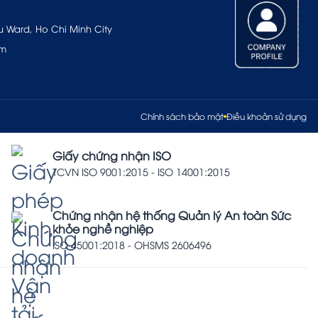
u Ward, Ho Chi Minh City
om
Chính sách bảo mật
Điều khoản sử dụng
Giấy chứng nhận ISO
TCVN ISO 9001:2015 - ISO 14001:2015
Chứng nhận hệ thống Quản lý An toàn Sức
khỏe nghề nghiệp
ISO 45001:2018 - OHSMS 2606496