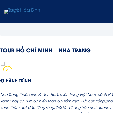
TOUR HỒ CHÍ MINH – NHA TRANG
HÀNH TRÌNH
Nha Trang thuộc tỉnh Khánh Hoà, miền trung Việt Nam, cách H
xanh” này có 7km bờ biển toàn bãi tắm đẹp. Dải cát trắng ph
xanh thẫm dạt dào tiếng sóng. Trời Nha Trang hầu như quanh nă