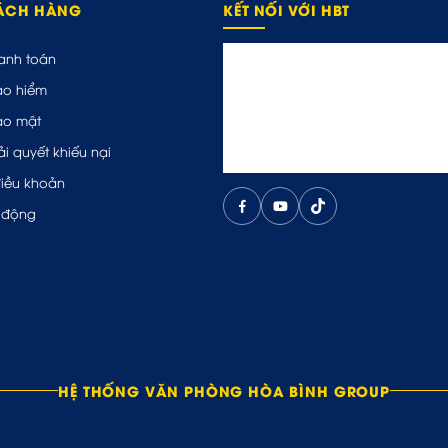
HÁCH HÀNG
KẾT NỐI VỚI HBT
anh toán
ảo hiểm
ảo mật
ải quyết khiếu nại
điều khoản
 động
HỆ THỐNG VĂN PHÒNG HÒA BÌNH GROUP