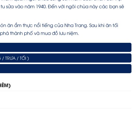
ó tu sửa vào năm 1940. Đến với ngôi chùa này các bạn sẽ
ăn ẩm thực nổi tiếng của Nha Trang. Sau khi ăn tối
phá thành phố và mua đồ lưu niệm.
 TRƯA / TỐI )
HÊM)