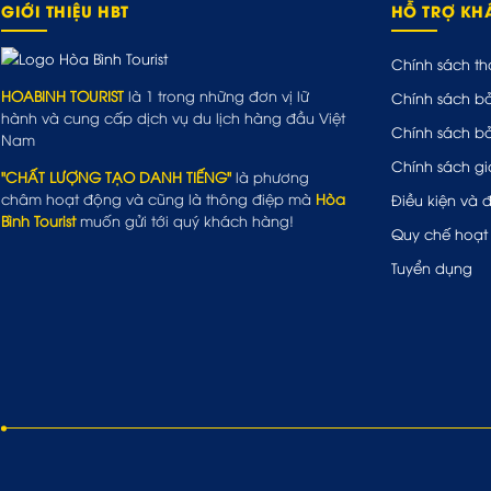
GIỚI THIỆU HBT
HỖ TRỢ K
Chính sách th
HOABINH TOURIST
là 1 trong những đơn vị lữ
Chính sách b
hành và cung cấp dịch vụ du lịch hàng đầu Việt
Chính sách b
Nam
Chính sách gi
"CHẤT LƯỢNG TẠO DANH TIẾNG"
là phương
châm hoạt động và cũng là thông điệp mà
Hòa
Điều kiện và 
Bình Tourist
muốn gửi tới quý khách hàng!
Quy chế hoạt
Tuyển dụng