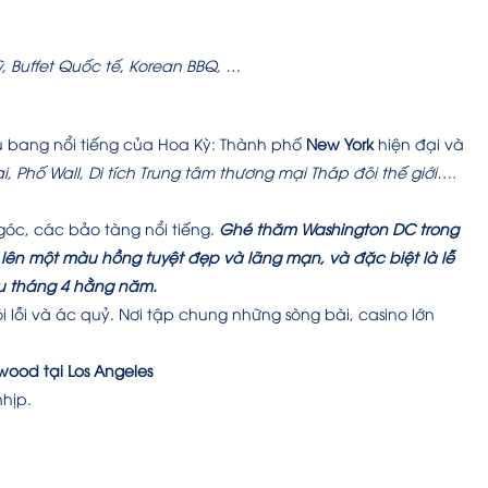
, Buffet Quốc tế, Korean BBQ,
…
u bang nổi tiếng của Hoa Kỳ: Thành phố
New York
hiện đại và
, Phố Wall, Di tích Trung tâm thương mại Tháp đôi thế giới….
góc, các bảo tàng nổi tiếng.
Ghé thăm Washington DC trong
 lên một màu hồng tuyệt đẹp và lãng mạn, và đặc biệt là lễ
đầu tháng 4 hằng năm.
 lỗi và ác quỷ. Nơi tập chung những sòng bài, casino lớn
wood tại Los Angeles
nhịp.