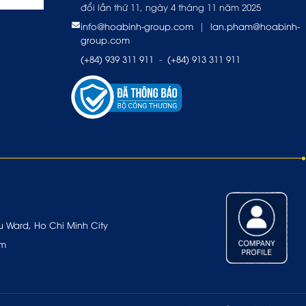
đổi lần thứ 11, ngày 4 tháng 11 năm 2025
info@hoabinh-group.com
|
lan.pham@hoabinh-
group.com
(+84) 939 311 911
-
(+84) 913 311 911
u Ward, Ho Chi Minh City
om