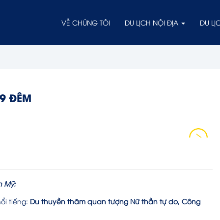
VỀ CHÚNG TÔI
DU LỊCH NỘI ĐỊA
DU L
 9 ĐÊM
h Mỹ:
i tiếng:
Du thuyền thăm quan tượng Nữ thần tự do, Công