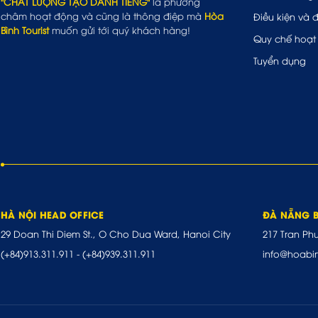
"CHẤT LƯỢNG TẠO DANH TIẾNG"
là phương
châm hoạt động và cũng là thông điệp mà
Hòa
Điều kiện và 
Bình Tourist
muốn gửi tới quý khách hàng!
Quy chế hoạt
Tuyển dụng
HÀ NỘI HEAD OFFICE
ĐÀ NẴNG 
29 Doan Thi Diem St., O Cho Dua Ward, Hanoi City
217 Tran Ph
(+84)913.311.911
-
(+84)939.311.911
info@hoabi