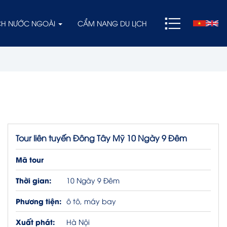
ỊCH NƯỚC NGOÀI
CẨM NANG DU LỊCH
Tour liên tuyến Đông Tây Mỹ 10 Ngày 9 Đêm
Mã tour
Thời gian:
10 Ngày 9 Đêm
Phương tiện:
ô tô, máy bay
Xuất phát:
Hà Nội