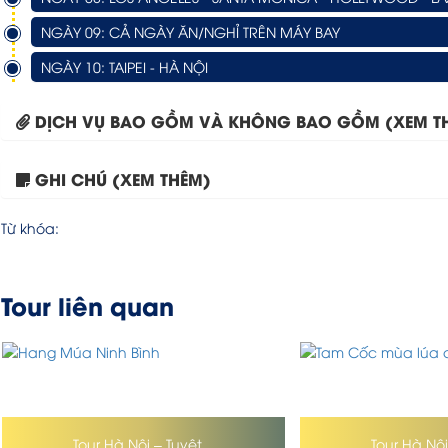
NGÀY 09: CẢ NGÀY ĂN/NGHỈ TRÊN MÁY BAY
NGÀY 10: TAIPEI - HÀ NỘI
DỊCH VỤ BAO GỒM VÀ KHÔNG BAO GỒM (XEM T
GHI CHÚ (XEM THÊM)
Từ khóa:
Tour liên quan
Tour Hà Nội – Tuyệt...
Tour Hà Nội 