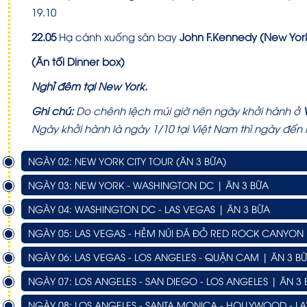
19.10
22.05
Hạ cánh xuống sân bay
John F.Kennedy (New York
(Ăn tối Dinner box)
Nghỉ đêm tại New York.
Ghi chú:
Do chênh lệch múi giờ nên ngày khởi hành ở
Ngày khởi hành là ngày 1/10 tại Việt Nam thì ngày đến 
NGÀY 02: NEW YORK CITY TOUR (ĂN 3 BỮA)
NGÀY 03: NEW YORK - WASHINGTON DC | ĂN 3 BỮA
NGÀY 04: WASHINGTON DC - LAS VEGAS | ĂN 3 BỮA
NGÀY 05: LAS VEGAS - HẺM NÚI ĐÁ ĐỎ RED ROCK CANYON 
NGÀY 06: LAS VEGAS - LOS ANGELES - QUẬN CAM | ĂN 3 B
NGÀY 07: LOS ANGELES - SAN DIEGO - LOS ANGELES | ĂN 3
NGÀY 08: LOS ANGELES - SANTA MONICA - HOLLYWOOD - LA