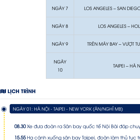
NGÀY 7
LOS ANGELES – SAN DIEGO
NGÀY 8
LOS ANGELES – H
NGÀY 9
TRÊN MÁY BAY – VƯỢT T
NGÀY
TAIPEI – HÀ 
10
LỊCH TRÌNH
NGÀY 01: HÀ NỘI - TAIPEI - NEW YORK (ĂN/NGHỈ MB)
08.30
Xe đưa đoàn ra Sân bay quốc tế Nội Bài đáp chuyế
15.55
Hạ cánh xuống sân bay Taipei, đoàn làm thủ tục t