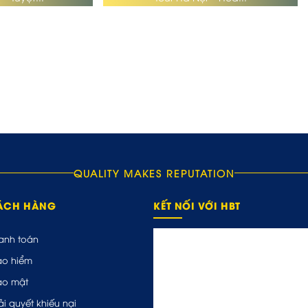
QUALITY MAKES REPUTATION
HÁCH HÀNG
KẾT NỐI VỚI HBT
anh toán
ảo hiểm
ảo mật
ải quyết khiếu nại