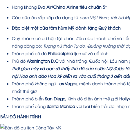
Hàng không
Eva Air/China Airline tiêu chuẩn 5*
Các bữa ăn sắp xếp đa dạng từ
cơm Việt Nam, thịt bò Mỹ
Đặc biệt một bữa tôm hùm Mỹ dành tặng Quý khách
Quý khách có cơ hội đặt chân đến các thành phố và tiể
năng động có:
Tượng nữ thần Tự do, Quảng trường thời đại
Thành phố cố đô
Philadelphia
lịch sử và cổ kính
Thủ đô
Washington D.C
với Nhà trắng, Quốc hội, Lầu năm 
thời gian này và bạn sẽ thấy thủ đô của nước Mỹ được tô
hội Hoa anh đào Hoa Kỳ diễn ra vào cuối tháng 3 đến 
Thành phố không ngủ
Las Vegas
, mệnh danh thành phố tội
nhất thế giới.
Thành phố biển
San Diego
, Kinh đô điện ảnh thế giới
Holly
Thành phố cảng
Santa Monica
với bãi biển trải dài nhộn 
BẢN ĐỒ HÀNH TRÌNH