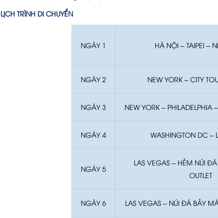
LỊCH TRÌNH DI CHUYỂN
NGÀY 1
HÀ NỘI – TAIPEI –
NGÀY 2
NEW YORK – CITY TOU
NGÀY 3
NEW YORK – PHILADELPHIA
NGÀY 4
WASHINGTON DC – 
LAS VEGAS – HẺM NÚI Đ
NGÀY 5
OUTLET
NGÀY 6
LAS VEGAS – NÚI ĐÁ BẢY M