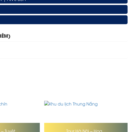
HÊM)
– Tuyệt...
Tour Hà Nội – Hoa...