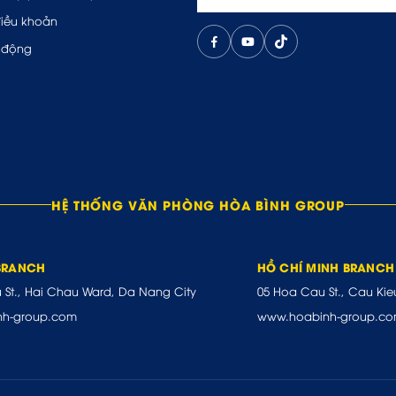
điều khoản
 động
HỆ THỐNG VĂN PHÒNG HÒA BÌNH GROUP
BRANCH
HỒ CHÍ MINH BRANCH
u St., Hai Chau Ward, Da Nang City
05 Hoa Cau St., Cau Kie
nh-group.com
www.hoabinh-group.c