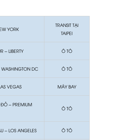
TRANSIT TẠI
 NEW YORK
TAIPEI
R – LIBERTY
Ô TÔ
 – WASHINGTON DC
Ô TÔ
LAS VEGAS
MÁY BAY
Á ĐỎ – PREMIUM
Ô TÔ
ÀU – LOS ANGELES
Ô TÔ