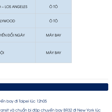
 – LOS ANGELES
Ô TÔ
OLLYWOOD
Ô TÔ
UYẾN ĐỔI NGÀY
MÁY BAY
NỘI
MÁY BAY
n bay đi Taipei lúc 12h05
ransit và chuẩn bị đáp chuyến bay BR32 đi New York lúc