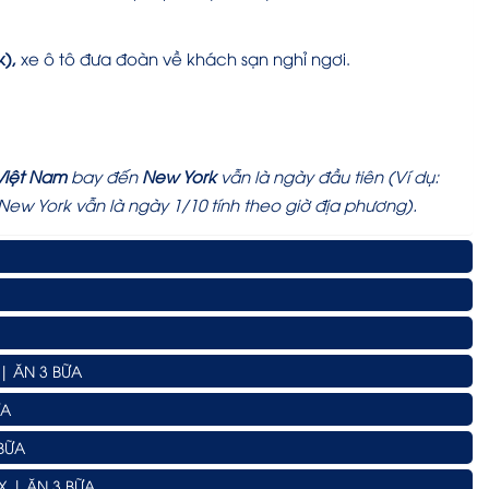
),
xe ô tô đưa đoàn về khách sạn nghỉ ngơi.
Việt Nam
bay đến
New York
vẫn là ngày đầu tiên (Ví dụ:
New York vẫn là ngày 1/10 tính theo giờ địa phương).
| ĂN 3 BỮA
ỮA
 BỮA
X | ĂN 3 BỮA