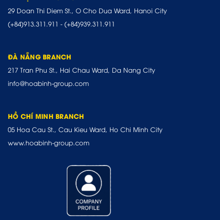
29 Doan Thi Diem St., O Cho Dua Ward, Hanoi City
(+84)913.311.911
-
(+84)939.311.911
ĐÀ NẴNG BRANCH
217 Tran Phu St., Hai Chau Ward, Da Nang City
info@hoabinh-group.com
HỒ CHÍ MINH BRANCH
05 Hoa Cau St., Cau Kieu Ward, Ho Chi Minh City
www.hoabinh-group.com