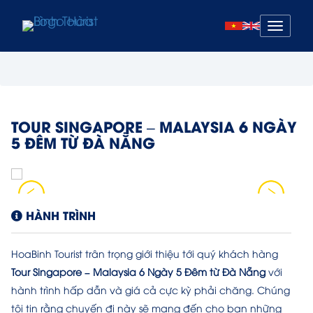
Mở
menu
TOUR SINGAPORE – MALAYSIA 6 NGÀY
5 ĐÊM TỪ ĐÀ NẴNG
HÀNH TRÌNH
HoaBinh Tourist trân trọng giới thiệu tới quý khách hàng
Tour Singapore – Malaysia 6 Ngày 5 Đêm từ Đà Nẵng
với
hành trình hấp dẫn và giá cả cực kỳ phải chăng. Chúng
tôi tin rằng chuyến đi này sẽ mang đến cho bạn những