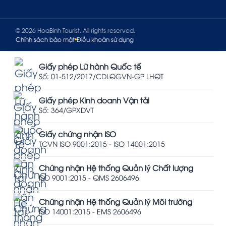
© 2026 HoaBinh Tourist. All rights reserved.
Chính sách bảo mật
Điều khoản sử dụng
Giấy phép Lữ hành Quốc tế
Số: 01-512/2017/CDLQGVN-GP LHQT
Giấy phép Kinh doanh Vận tải
Số: 364/GPXDVT
Giấy chứng nhận ISO
TCVN ISO 9001:2015 - ISO 14001:2015
Chứng nhận Hệ thống Quản lý Chất lượng
ISO 9001:2015 - QMS 2606496
Chứng nhận Hệ thống Quản lý Môi trường
ISO 14001:2015 - EMS 2606496