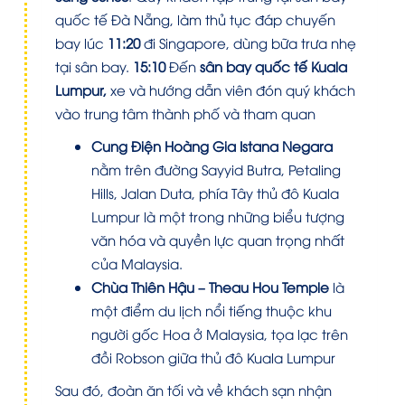
quốc tế Đà Nẵng, làm thủ tục đáp chuyến
bay lúc
11:20
đi Singapore, dùng bữa trưa nhẹ
tại sân bay.
15:10
Đến
sân bay quốc tế Kuala
Lumpur,
xe và hướng dẫn viên đón quý khách
vào trung tâm thành phố và tham quan
Cung Điện Hoàng Gia Istana Negara
nằm trên đường Sayyid Butra, Petaling
Hills, Jalan Duta, phía Tây thủ đô Kuala
Lumpur là một trong những biểu tượng
văn hóa và quyền lực quan trọng nhất
của Malaysia.
Chùa Thiên Hậu – Theau Hou Temple
là
một điểm du lịch nổi tiếng thuộc khu
người gốc Hoa ở Malaysia, tọa lạc trên
đồi Robson giữa thủ đô Kuala Lumpur
Sau đó, đoàn ăn tối và về khách sạn nhận