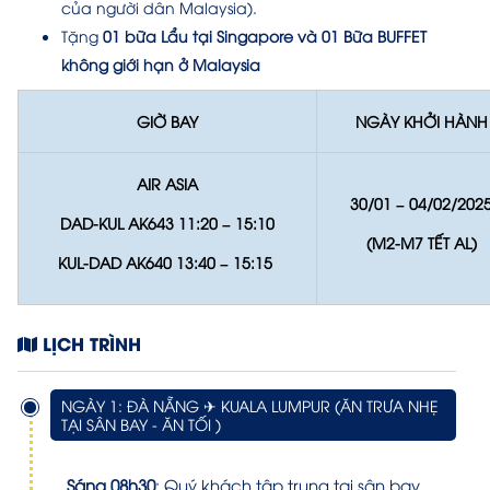
của người dân Malaysia).
Tặng
01 bữa Lẩu tại Singapore
và 01 Bữa BUFFET
không giới hạn ở Malaysia
GIỜ BAY
NGÀY KHỞI HÀNH
AIR ASIA
30/01 – 04/02/202
DAD-KUL AK643 11:20 – 15:10
(M2-M7 TẾT AL)
KUL-DAD AK640 13:40 – 15:15
LỊCH TRÌNH
NGÀY 1: ĐÀ NẴNG ✈ KUALA LUMPUR (ĂN TRƯA NHẸ
TẠI SÂN BAY - ĂN TỐI )
Sáng 08h30
: Quý khách tập trung tại sân bay