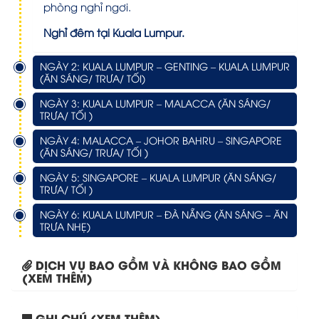
phòng nghỉ ngơi.
Nghỉ đêm tại Kuala Lumpur.
NGÀY 2: KUALA LUMPUR – GENTING – KUALA LUMPUR
(ĂN SÁNG/ TRƯA/ TỐI)
NGÀY 3: KUALA LUMPUR – MALACCA (ĂN SÁNG/
TRƯA/ TỐI )
NGÀY 4: MALACCA – JOHOR BAHRU – SINGAPORE
(ĂN SÁNG/ TRƯA/ TỐI )
NGÀY 5: SINGAPORE – KUALA LUMPUR (ĂN SÁNG/
TRƯA/ TỐI )
NGÀY 6: KUALA LUMPUR – ĐÀ NẴNG (ĂN SÁNG – ĂN
TRƯA NHẸ)
DỊCH VỤ BAO GỒM VÀ KHÔNG BAO GỒM
(XEM THÊM)
GHI CHÚ (XEM THÊM)