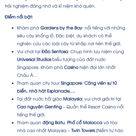
trải nghiệm đáng nhớ và kỉ niệm khó quên.
Điểm nổi bật:
Khám phá
Gardens by the Bay
:
nổi tiếng với những
siêu cây khổng lồ. Đặc biệt, du khách có thể
nghiên cứu các loài cây từ khắp nơi trên thế giới.
Vui chơi tại
Đảo Sentosa
:
Chụp hình lưu niệm cùng
Universal Studios
biểu tượng của đất nước
Singapore, Khám phá
Casino
hiện đại lớn nhất
Châu Á…
Tham quan city tour
Singapore
:
Công viên sư tử
biển, nhà hát Esplanade,…
Tại đất nước hồi giáo
Malaysia:
vui chơi giải trí tại
Cao nguyên Genting
– Quần thể Resort Casino nổi
tiếng thế giới.
Tham quan
động Batu
,
Phố cổ Malacca
và tòa
nhà cao nhất Malaysia –
Twin Towers
(Niềm tự hào