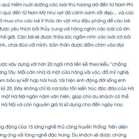
hú quý hiếm nuôi dưỡng các loài thú hoang dã đến từ Nam Phi
him quý đến từ Nam Mỹ như vẹt đỏ cánh xanh rất đẹp… và các
 nhớ mua cho các bé ít thức ăn vặt như đậu phộng để các bé
ược yêu thích bởi thủy cung với hàng nghìn các loài cá lớn
hế giới. Các bé sẽ được thỏa sức ngắm nhìn các loài cá bỏi
ình, chơi đùa với mình, bản thân được đắm chìm vào đại
được xây dựng với hơn 20 ngôi nhà liền kề theo kiểu “chồng
ương Tây. Mỗi căn nhà là một cửa hàng vải vóc, đồ mỹ nghệ,
m bảo sự kết hợp hài hoà, tái hiện sinh động đời sống sinh
kỷ 20. Đây không chỉ là nơi bảo tồn kiến trúc độc đáo của Hà
ủa một Hà Nội ngàn năm văn hiến, giúp cho du khách có thể
a Hà Nội và còn nguyên giá trị sử dụng cho đến ngày nay.
ng động của 15 làng nghề thủ công truyền thống. Trên diện
ơng ứng với từng nghề đặc trưng. Du khách sẽ được chứng