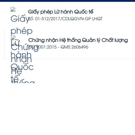
Giấy phép Lữ hành Quốc tế
Số: 01-512/2017/CDLQGVN-GP LHQT
Chứng nhận Hệ thống Quản lý Chất lượng
ISO 9001:2015 - QMS 2606496