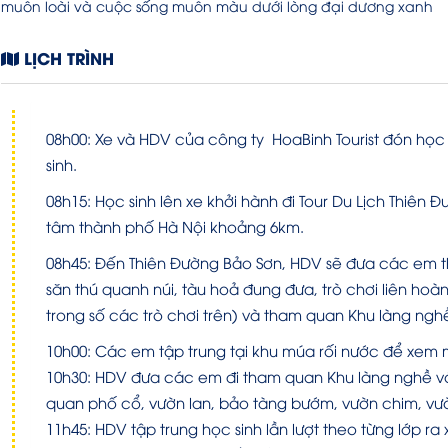
muôn loài và cuộc sống muôn màu dưới lòng đại dương xanh
LỊCH TRÌNH
08h00: Xe và HDV của công ty HoaBinh Tourist đón học s
sinh.
08h15: Học sinh lên xe khởi hành đi Tour Du Lịch Thiên Đ
tâm thành phố Hà Nội khoảng 6km.
08h45: Đến Thiên Đường Bảo Sơn, HDV sẽ đưa các em tha
săn thú quanh núi, tàu hoả đung đưa, trò chơi liên ho
trong số các trò chơi trên) và tham quan Khu làng ngh
10h00: Các em tập trung tại khu múa rối nước để xem 
10h30: HDV đưa các em đi tham quan Khu làng nghề với
quan phố cổ, vườn lan, bảo tàng bướm, vườn chim, vươ
11h45: HDV tập trung học sinh lần lượt theo từng lớp ra 