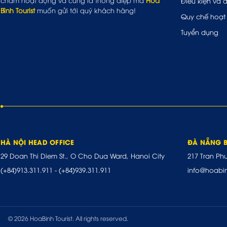
châm hoạt động và cũng là thông điệp mà
Hòa
Điều kiện và 
Bình Tourist
muốn gửi tới quý khách hàng!
Quy chế hoạt
Tuyển dụng
HÀ NỘI HEAD OFFICE
ĐÀ NẴNG 
29 Doan Thi Diem St., O Cho Dua Ward, Hanoi City
217 Tran Ph
(+84)913.311.911
-
(+84)939.311.911
info@hoabi
© 2026 HoaBinh Tourist. All rights reserved.