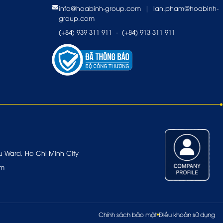
info@hoabinh-group.com
|
lan.pham@hoabinh-
group.com
(+84) 939 311 911
-
(+84) 913 311 911
u Ward, Ho Chi Minh City
om
Chính sách bảo mật
Điều khoản sử dụng