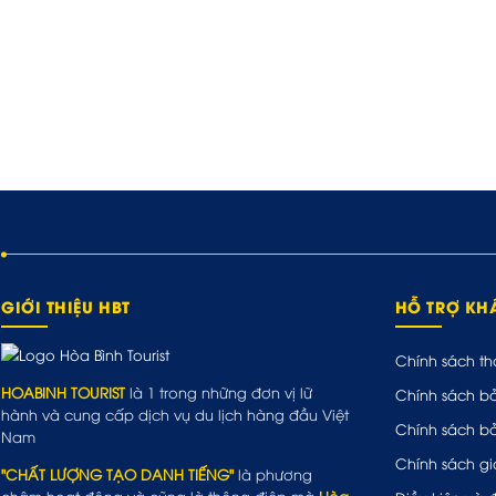
GIỚI THIỆU HBT
HỖ TRỢ K
Chính sách th
HOABINH TOURIST
là 1 trong những đơn vị lữ
Chính sách b
hành và cung cấp dịch vụ du lịch hàng đầu Việt
Chính sách b
Nam
Chính sách gi
"CHẤT LƯỢNG TẠO DANH TIẾNG"
là phương