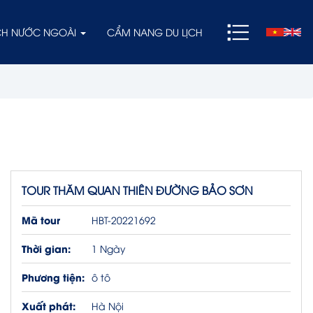
ỊCH NƯỚC NGOÀI
CẨM NANG DU LỊCH
TOUR THĂM QUAN THIÊN ĐƯỜNG BẢO SƠN
Mã tour
HBT-20221692
Thời gian:
1 Ngày
Phương tiện:
ô tô
Xuất phát:
Hà Nội