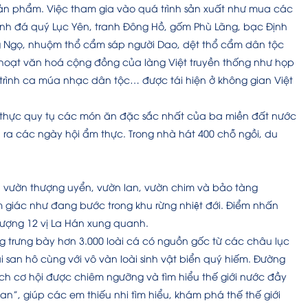
 sản phẩm. Việc tham gia vào quá trình sản xuất như mua các
anh đá quý Lục Yên, tranh Đông Hồ, gốm Phù Lãng, bạc Định
g Ngọ, nhuộm thổ cẩm sáp người Dao, dệt thổ cẩm dân tộc
nh hoạt văn hoá cộng đồng của làng Việt truyền thống như họp
 trình ca múa nhạc dân tộc… được tái hiện ở không gian Việt
 thực quy tụ các món ăn đặc sắc nhất của ba miền đất nước
ễn ra các ngày hội ẩm thực. Trong nhà hát 400 chỗ ngồi, du
i vườn thượng uyển, vườn lan, vườn chim và bảo tàng
m giác như đang bước trong khu rừng nhiệt đới. Điểm nhấn
 tượng 12 vị La Hán xung quanh.
g trưng bày hơn 3.000 loài cá có nguồn gốc từ các châu lục
i san hô cùng với vô vàn loài sinh vật biển quý hiếm. Đường
h cơ hội được chiêm ngưỡng và tìm hiểu thế giới nước đầy
an”, giúp các em thiếu nhi tìm hiểu, khám phá thế thế giới