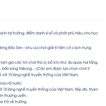
inh tại trường, điểm danh sĩ số và phát phù hiệu cho học
ường Bảo Sơn – khu vui chơi giải trí tầm cỡ cách trung
m gia các trò chơi thú vị, bổ ích như: đu quay hai tầng,
àn, bắn súng Taikong… (Các em được lựa chọn chơi 2
ề với 15 làng nghề truyền thống của Việt Nam.
múa rối nước.
 15 làng nghề truyền thống của Việt Nam, tiếp đó, tham
̀n thượng uyển.
xe trở về trường.