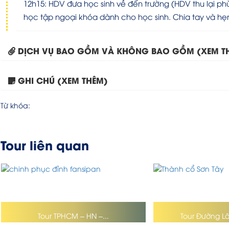
12h15: HDV đưa học sinh về đến trường (HDV thu lại ph
học tập ngoại khóa dành cho học sinh. Chia tay và hẹn 
DỊCH VỤ BAO GỒM VÀ KHÔNG BAO GỒM (XEM T
GHI CHÚ (XEM THÊM)
Từ khóa:
Tour liên quan
Tour TPHCM – HN –...
Tour Đường L