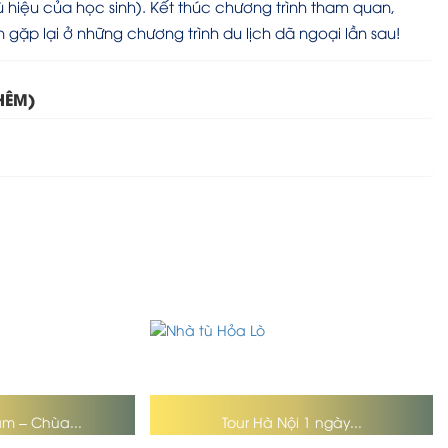
ù hiệu của học sinh). Kết thúc chương trình tham quan,
gặp lại ở những chương trình du lịch dã ngoại lần sau!
HÊM)
âm – Chùa...
Tour Hà Nội 1 ngày...