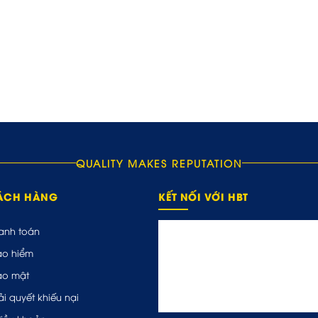
QUALITY MAKES REPUTATION
HÁCH HÀNG
KẾT NỐI VỚI HBT
anh toán
ảo hiểm
ảo mật
ải quyết khiếu nại