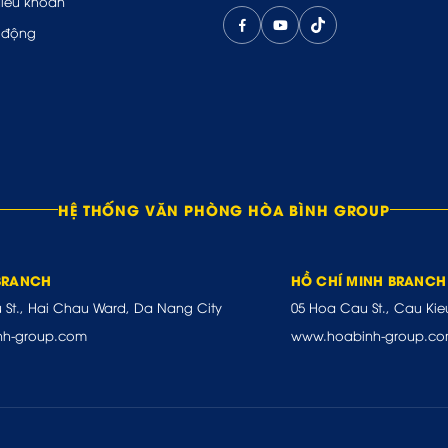
điều khoản
 động
HỆ THỐNG VĂN PHÒNG HÒA BÌNH GROUP
BRANCH
HỒ CHÍ MINH BRANCH
u St., Hai Chau Ward, Da Nang City
05 Hoa Cau St., Cau Kie
nh-group.com
www.hoabinh-group.c