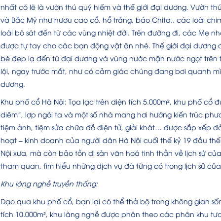
nhất có lẽ là vườn thú quý hiếm và thế giới đại dương. Vườn t
và Bắc Mỹ như hươu cao cổ, hổ trắng, báo Chita.. các loài c
loài bò sát đến từ các vùng nhiệt đới. Trên đường đi, các Mẹ
được tự tay cho các bạn động vật ăn nhé. Thế giới đại dương đ
bé đẹp lạ đến từ đại dương và vùng nước mặn nước ngọt trên t
lội, ngay trước mắt, như có cảm giác chúng đang bơi quanh m
dương.
Khu phố cổ Hà Nội: Tọa lạc trên diện tích 5.000m², khu phố cổ 
diêm”, lợp ngói ta và một số nhà mang hơi hướng kiến trúc ph
tiệm ảnh, tiệm sửa chữa đồ điện tử, giải khát… được sắp xếp đả
hoạt – kinh doanh của người dân Hà Nội cuối thế kỷ 19 đầu thế 
Nội xưa, mà còn bảo tồn di sản văn hoá tinh thần về lịch sử c
tham quan, tìm hiểu những dịch vụ đã từng có trong lịch sử củ
Khu làng nghề truyền thống:
Dạo qua khu phố cổ, bạn lại có thể thả bộ trong không gian số
tích 10.000m², khu làng nghề được phân theo các phân khu tư