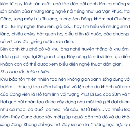
kiến từ quy trình sản xuất, chế tác đến bối cảnh làm ra những
sản phẩm của những làng nghề nổi tiếng như lụa Vạn Phúc, tr
Công, song mây Lưu Thượng, tượng Sơn Đồng, khảm trai Chuôn
Thái, túi mỹ nghệ, thêu ren, giả cổ… hay tìm hiểu về những si
làng, chiếu chèo, hát quan họ, biểu diễn rối nước, các chương
cổ với cây đa, giếng nước, sân đình.
Bên cạnh khu phố cổ và khu làng nghề truyền thống là khu ẩm
được giới thiệu tại 30 gian hàng. Đây cũng là nơi sẽ liên tục di
khách còn có thể được xem biểu diễn nghệ thuật dân gian.
Khu bảo tồn thiên nhiên:
Khu bảo tồn thiên nhiên tạo nên không gian xanh sống động vớ
bướm… thực sự tạo niềm hứng thú vô tận cho du khách với cả
của Công viên là Hồ tâm linh với tượng Phật Di Lặc cao 20m và
Hai quả núi nhân tạo được xây dựng như một thế giới đại dươn
như cá mập, cá đuối, cá heo, hải cẩu, sư tử biển… và nhiều loạ
hầm Thủy Cung được xây mới giúp người dân thủ đô và du khác
sống động. Không chỉ vậy, nơi đây sẽ còn là “trường học trực qu