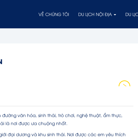
VỀ CHÚNG TÔI
DU LỊCH NỘI ĐỊA
DU L
N
 đường văn hóa, sinh thái, trò chơi, nghệ thuật, ẩm thực,
hái là nơi được ưa chuộng nhất.
iới đại dương và khu sinh thái. Nơi được các em yêu thích