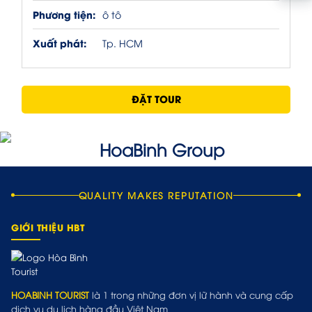
Phương tiện:
ô tô
Xuất phát:
Tp. HCM
ĐẶT TOUR
QUALITY MAKES REPUTATION
GIỚI THIỆU HBT
HOABINH TOURIST
là 1 trong những đơn vị lữ hành và cung cấp
dịch vụ du lịch hàng đầu Việt Nam