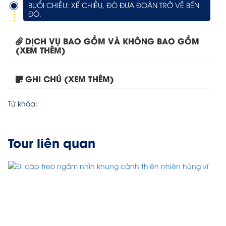
BUỔI CHIỀU: XẾ CHIỀU, ĐÒ ĐƯA ĐOÀN TRỞ VỀ BẾN
ĐÒ.
DỊCH VỤ BAO GỒM VÀ KHÔNG BAO GỒM
(XEM THÊM)
GHI CHÚ (XEM THÊM)
Tour HCM- Phú Quốc- KDL...
Từ khóa:
Tour liên quan