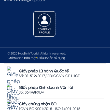
© 2026 HoaBinh Tourist. All rights reserved.
Chính sách bảo mật
Điều khoản sử dụng
Giấy phép Lữ hành Quốc tế
Số: 01-512/2017/CDLQGVN-GP LHQT
Giấy phép Kinh doanh Vận tải
Số: 364/GPXDVT
Giấy chứng nhận ISO
TCVN ISO 9001:2015 - ISO 14001:2015