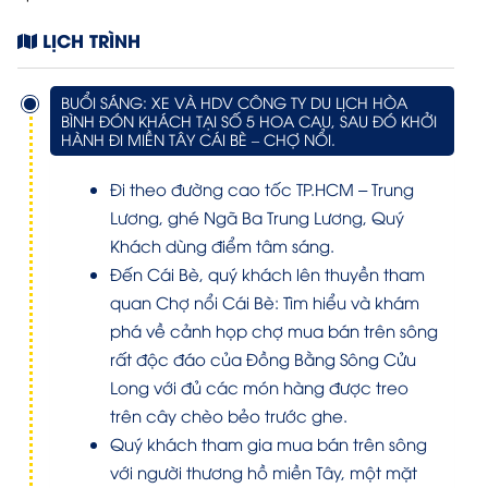
LỊCH TRÌNH
BUỔI SÁNG: XE VÀ HDV CÔNG TY DU LỊCH HÒA
BÌNH ĐÓN KHÁCH TẠI SỐ 5 HOA CAU, SAU ĐÓ KHỞI
HÀNH ĐI MIỀN TÂY CÁI BÈ – CHỢ NỔI.
Đi theo đường cao tốc TP.HCM – Trung
Lương, ghé Ngã Ba Trung Lương, Quý
Khách dùng điểm tâm sáng.
Đến Cái Bè, quý khách lên thuyền tham
quan Chợ nổi Cái Bè: Tìm hiểu và khám
phá về cảnh họp chợ mua bán trên sông
rất độc đáo của Đồng Bằng Sông Cửu
Long với đủ các món hàng được treo
trên cây chèo bẻo trước ghe.
Quý khách tham gia mua bán trên sông
với người thương hồ miền Tây, một mặt