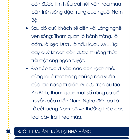
còn được tìm hiểu cái nét văn hóa mua
bán trên sông đặc trưng của người Nam
Bộ.
Sau đó quý khách sẽ đến với Làng nghề
ven sông: Tham quan lò bánh tráng, lò
cốm, lò kẹo Dừa , lò nấu Rượu v.v… Tại
đây quý khách còn được thưởng thức
trà mật ong ngon tuyệt.
Đò tiếp tục đi vào các con rạch nhỏ,
dừng lại ở một trong những nhà vườn
của lão nông tri điền kỳ cựu trên cù lao
An Bình, tham quan một số nông cụ cổ
truyền của miền Nam. Nghe đờn ca tài
tử cải lương Nam bộ và thưởng thức các
loại cây trái theo mùa.
BUỔI TRƯA: ĂN TRƯA TẠI NHÀ HÀNG.