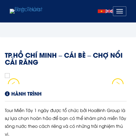
Mở
menu
TP.HỒ CHÍ MINH – CÁI BÈ – CHỢ NỔI
CÁI RĂNG
HÀNH TRÌNH
Tour Miền Tây 1 ngày được tổ chức bởi HoaBinh Group là
sự lựa chọn hoàn hảo để bạn có thể khám phá miền Tây
sông nước theo cách riêng và có những trải nghiệm thú
vị.