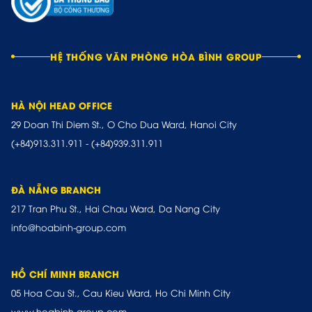
HỆ THỐNG VĂN PHÒNG HÒA BÌNH GROUP
HÀ NỘI HEAD OFFICE
29 Doan Thi Diem St., O Cho Dua Ward, Hanoi City
(+84)913.311.911
-
(+84)939.311.911
ĐÀ NẴNG BRANCH
217 Tran Phu St., Hai Chau Ward, Da Nang City
info@hoabinh-group.com
HỒ CHÍ MINH BRANCH
05 Hoa Cau St., Cau Kieu Ward, Ho Chi Minh City
www.hoabinh-group.com