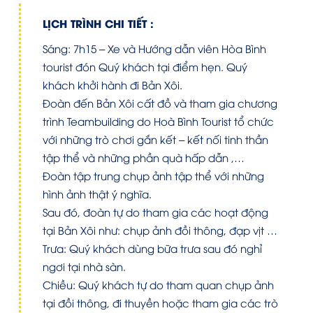
LỊCH TRÌNH CHI TIẾT :
Sáng: 7h15 – Xe và Hướng dẫn viên Hòa Bình
tourist đón Quý khách tại điểm hẹn. Quý
khách khởi hành đi Bản Xôi.
Đoàn đến Bản Xôi cất đồ và tham gia chương
trình Teambuilding do Hoà Bình Tourist tổ chức
với những trò chơi gắn kết – kết nối tinh thần
tập thể và những phần quà hấp dẫn ,…
Đoàn tập trung chụp ảnh tập thể với những
hình ảnh thật ý nghĩa.
Sau đó, đoàn tự do tham gia các hoạt động
tại Bản Xôi như: chụp ảnh đồi thông, đạp vịt …
Trưa: Quý khách dùng bữa trưa sau đó nghỉ
ngơi tại nhà sàn.
Chiều: Quý khách tự do tham quan chụp ảnh
tại đồi thông, đi thuyền hoặc tham gia các trò