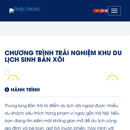
Mở
menu
CHƯƠNG TRÌNH TRẢI NGHIỆM KHU DU
LỊCH SINH BẢN XÔI
HÀNH TRÌNH
Thung lũng Bản Xôi là điểm du lịch dã ngoại được nhiều
du khách yêu thích trong phạm vi ngay gần Hà Nội. Nếu
bạn đang tìm kiếm một không gian mở để du lịch cùng
gia đình và bè bạn, gạt bỏ muộn phiền, hòa mình với