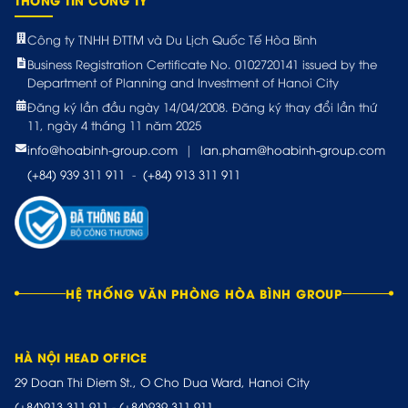
Công ty TNHH ĐTTM và Du Lịch Quốc Tế Hòa Bình
Business Registration Certificate No. 0102720141 issued by the
Department of Planning and Investment of Hanoi City
Đăng ký lần đầu ngày 14/04/2008. Đăng ký thay đổi lần thứ
11, ngày 4 tháng 11 năm 2025
info@hoabinh-group.com
|
lan.pham@hoabinh-group.com
(+84) 939 311 911
-
(+84) 913 311 911
HỆ THỐNG VĂN PHÒNG HÒA BÌNH GROUP
HÀ NỘI HEAD OFFICE
29 Doan Thi Diem St., O Cho Dua Ward, Hanoi City
(+84)913.311.911
-
(+84)939.311.911