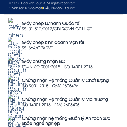
© 2026 HoaBinh Tourist. All rights reserved.
Chính sách bảo mật
Điều khoản sử dụng
Giấy phép Lữ hành Quốc tế
Số: 01-512/2017/CDLQGVN-GP LHQT
Giấy phép Kinh doanh Vận tải
Số: 364/GPXDVT
Giấy chứng nhận ISO
TCVN ISO 9001:2015 - ISO 14001:2015
Chứng nhận Hệ thống Quản lý Chất lượng
ISO 9001:2015 - QMS 2606496
Chứng nhận Hệ thống Quản lý Môi trường
ISO 14001:2015 - EMS 2606496
Chứng nhận hệ thống Quản lý An toàn Sức
khỏe nghề nghiệp