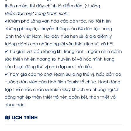
thiên nhiên, thì đây chính là điểm đến lý tưởng.
Điểm đặc biệt trong hành trình:
✔Khám phá Làng văn hóa các dân tộc, nơi tái hiện
những phong tục truyền thống của 54 dân tộc trong
lãnh thổ Việt Nam. Nơi đây hứa hẹn sẽ là địa điểm lý
tưởng dành cho những người yêu thích lịch sử, xã hội.
✔Thư giãn với bầu không khí trong lành , ngắm nhìn cảnh
sắc thiên nhiên hoang sơ, huyền bí và hòa mình trong
các hoạt động thú vị như đạp xe, thả diều.
✔Tham gia các trò chơi Team Building thú vị, hấp dẫn do
Hướng dẫn viên của Hoà Bình Tourist tổ chức. Hoạt động
tập thể chắc chắn sẽ khiến Quý khách và những người
đồng nghiệp thân thiết trở nên đoàn kết, thân thiết với
nhau hơn.
LỊCH TRÌNH