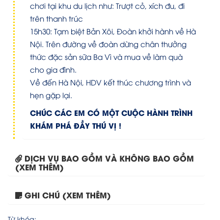
chơi tại khu du lịch như: Trượt cỏ, xích đu, đi
trên thanh trúc
15h30: Tạm biệt Bản Xôi, Đoàn khởi hành về Hà
Nội. Trên đường về đoàn dừng chân thưởng
thức đặc sản sữa Ba Vì và mua về làm quà
cho gia đình.
Về đến Hà Nội, HDV kết thúc chương trình và
hẹn gặp lại.
CHÚC CÁC EM CÓ MỘT CUỘC HÀNH TRÌNH
KHÁM PHÁ ĐẦY THÚ VỊ !
DỊCH VỤ BAO GỒM VÀ KHÔNG BAO GỒM
(XEM THÊM)
GHI CHÚ (XEM THÊM)
Tour TPHCM – HN –...
Từ khóa: