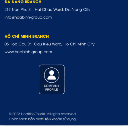
ĐÀ NẴNG BRANCH
217 Tran Phu St., Hai Chau Ward, Da Nang City
info@hoabinh-group.com
HỒ CHÍ MINH BRANCH
05 Hoa Cau St., Cau Kieu Ward, Ho Chi Minh City
www.hoabinh-group.com
© 2026 HoaBinh Tourist. All rights reserved.
Chính sách bảo mật
Điều khoản sử dụng