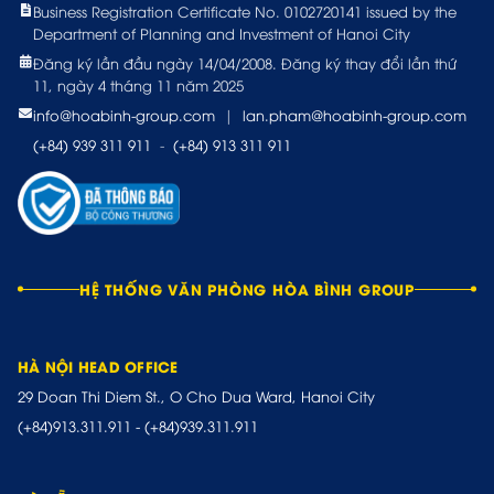
Business Registration Certificate No. 0102720141 issued by the
Department of Planning and Investment of Hanoi City
Đăng ký lần đầu ngày 14/04/2008. Đăng ký thay đổi lần thứ
11, ngày 4 tháng 11 năm 2025
info@hoabinh-group.com
|
lan.pham@hoabinh-group.com
(+84) 939 311 911
-
(+84) 913 311 911
HỆ THỐNG VĂN PHÒNG HÒA BÌNH GROUP
HÀ NỘI HEAD OFFICE
29 Doan Thi Diem St., O Cho Dua Ward, Hanoi City
(+84)913.311.911
-
(+84)939.311.911