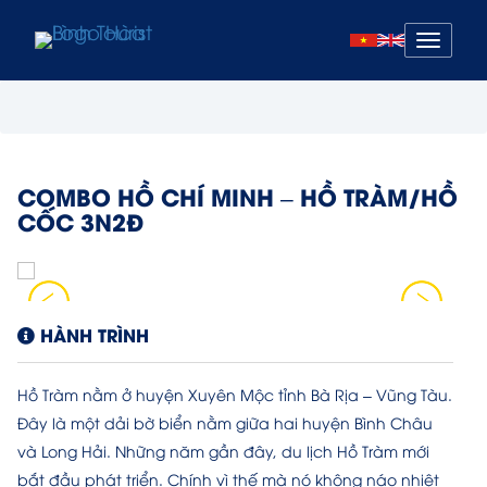
Mở
menu
COMBO HỒ CHÍ MINH – HỒ TRÀM/HỒ
CỐC 3N2Đ
HÀNH TRÌNH
Hồ Tràm nằm ở huyện Xuyên Mộc tỉnh Bà Rịa – Vũng Tàu.
Đây là một dải bờ biển nằm giữa hai huyện Bình Châu
và Long Hải. Những năm gần đây, du lịch Hồ Tràm mới
bắt đầu phát triển. Chính vì thế mà nó không náo nhiệt