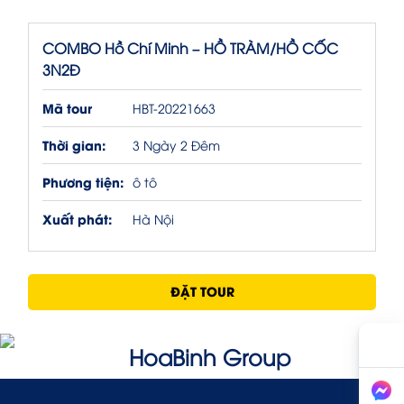
COMBO Hồ Chí Minh – HỒ TRÀM/HỒ CỐC
3N2Đ
Mã tour
HBT-20221663
Thời gian:
3 Ngày 2 Đêm
Phương tiện:
ô tô
Xuất phát:
Hà Nội
ĐẶT TOUR