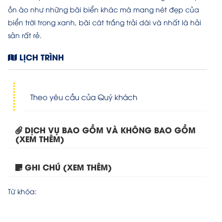
ồn ào như những bãi biển khác mà mang nét đẹp của
biển trời trong xanh, bãi cát trắng trải dài và nhất là hải
sản rất rẻ.
LỊCH TRÌNH
Theo yêu cầu của Quý khách
DỊCH VỤ BAO GỒM VÀ KHÔNG BAO GỒM
(XEM THÊM)
GHI CHÚ (XEM THÊM)
Tour HCM- Phú Quốc- KDL...
Từ khóa: