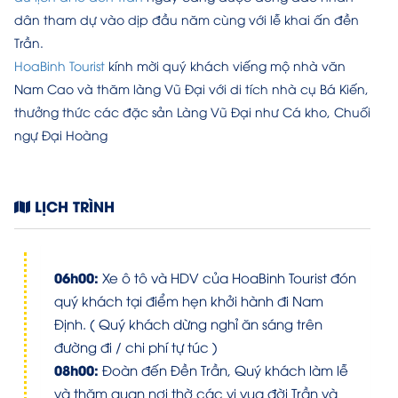
dân tham dự vào dịp đầu năm cùng với lễ khai ấn đền
Trần.
HoaBinh Tourist
kính mời quý khách viếng mộ nhà văn
Nam Cao và thăm làng Vũ Đại với di tích nhà cụ Bá Kiến,
thưởng thức các đặc sản Làng Vũ Đại như Cá kho, Chuối
ngự Đại Hoàng
LỊCH TRÌNH
06h00:
Xe ô tô và HDV của HoaBinh Tourist đón
quý khách tại điểm hẹn khởi hành đi Nam
Định. ( Quý khách dừng nghỉ ăn sáng trên
đường đi / chi phí tự túc )
08h00:
Đoàn đến Đền Trần, Quý khách làm lễ
và thăm quan nơi thờ các vị vua đời Trần và