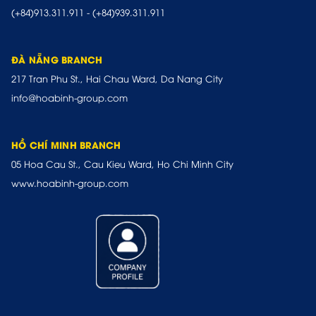
(+84)913.311.911
-
(+84)939.311.911
ĐÀ NẴNG BRANCH
217 Tran Phu St., Hai Chau Ward, Da Nang City
info@hoabinh-group.com
HỒ CHÍ MINH BRANCH
05 Hoa Cau St., Cau Kieu Ward, Ho Chi Minh City
www.hoabinh-group.com