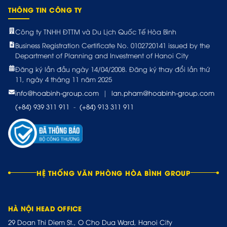
THÔNG TIN CÔNG TY
Công ty TNHH ĐTTM và Du Lịch Quốc Tế Hòa Bình
Business Registration Certificate No. 0102720141 issued by the
Department of Planning and Investment of Hanoi City
Đăng ký lần đầu ngày 14/04/2008. Đăng ký thay đổi lần thứ
11, ngày 4 tháng 11 năm 2025
info@hoabinh-group.com
|
lan.pham@hoabinh-group.com
(+84) 939 311 911
-
(+84) 913 311 911
HỆ THỐNG VĂN PHÒNG HÒA BÌNH GROUP
HÀ NỘI HEAD OFFICE
29 Doan Thi Diem St., O Cho Dua Ward, Hanoi City