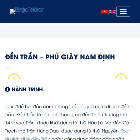
Mở
menu
ĐỀN TRẦN – PHỦ GIÀY NAM ĐỊNH
HÀNH TRÌNH
Tour đi lễ hội đầu năm không thể bỏ qua cụm di tích đền
Trần. Đền Trần là tên gọi chung, có đền Thiên Trường thờ
14 vị vua Trần, được khởi dựng từ thời Hậu Lê. Và đền Cố
Trạch thờ Trần Hưng Đạo, được dựng từ thời Nguyễn.
Tour
du lịch đi lễ đền Trần
ngày càng được đông đảo nhân