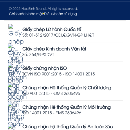
© 2026 HoaBinh Tourist. All rights reserved.
Chính sách bảo mật
Điều khoản sử dụng
Giấy phép Lữ hành Quốc tế
Số: 01-512/2017/CDLQGVN-GP LHQT
Giấy phép Kinh doanh Vận tải
Số: 364/GPXDVT
Giấy chứng nhận ISO
TCVN ISO 9001:2015 - ISO 14001:2015
Chứng nhận Hệ thống Quản lý Chất lượng
ISO 9001:2015 - QMS 2606496
Chứng nhận Hệ thống Quản lý Môi trường
ISO 14001:2015 - EMS 2606496
Chứng nhận hệ thống Quản lý An toàn Sức