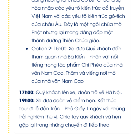
hòa nhập các yếu tố kiến trúc cổ truyền
Việt Nam với các yếu tố kiến trúc gô-tích
của châu Âu. Đây là một ngôi chùa thờ
Phật nhưng lại mang dáng dấp một
thánh đường Thiên Chúa giáo.
Option 2: 15h00: Xe đưa Quý khách đến
tham quan nhà Bá Kiến – nhân vật nổi
tiếng trong tác phẩm Chí Phèo của nhà
văn Nam Cao. Thăm và viếng nơi thờ
của nhà văn Nam Cao
17h00
: Quý khách lên xe, đoàn trở về Hà Nội.
19h00:
Xe đưa đoàn về điểm hẹn. Kết thúc
tour đi lễ đền Trần – Phủ Giầy 1 ngày với những
trải nghiệm thú vị. Chia tay quý khách và hẹn
gặp lại trong những chuyến đi tiếp theo!