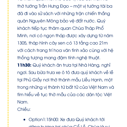
thờ tướng Trần Hưng Đạo – một vị tướng tài ba
đã đi vào sử sách với những trận chiến thắng
quân Nguyên Mông bảo vệ đất nước. Quý
khách tiếp tục thăm quan Chùa Tháp Phổ
Minh, nơi có ngọn tháp được xây dựng từ năm
1305, tháp hình cây sen có 13 tầng cao 21m
với cách trang trí hoa văn tình xảo cùng với hệ
thồng tượng mang đậm tính nghệ thuật.
11h30:
Quý khách ăn trưa tại Nhà Hàng, nghỉ
ngơi. Sau bữa trưa xe ô tô đưa quý khách về lễ
tại Phủ Giầy nơi thờ thánh mẫu Liễu Hạnh, một
trong những vị thánh tứ bất tử của Việt Nam và
tìm hiểu về tục thờ mẫu của các dân tộc Việt
Nam.
Chiều:
Option1:15h00: Xe đưa Quý khách tới
dâng hương tại chùa Cổ Lễ. Chùa là sự