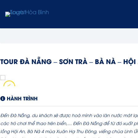
TOUR ĐÀ NẴNG – SƠN TRÀ – BÀ NÀ – HỘI
HÀNH TRÌNH
Đến Đà Nẵng, du khách sẽ được hoà mình vào làn nước mát lạn
các trò chơi thể thao trên biển,… Đến Đà Nẵng để từ đó xuất 
lồng Hội An, Bà Nà 4 mùa Xuân Hạ Thu Đông, viếng chùa Linh Ứ