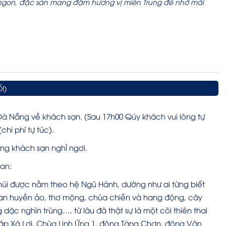
ngon, đặc sản mang đậm hương vị miền Trung để nhớ mãi
I)
 Nẵng về khách sạn. (Sau 17h00 Qúy khách vui lòng tự
hi phí tự túc).
ng khách sạn nghỉ ngơi.
an:
núi được nằm theo hệ Ngũ Hành, dường như ai từng biết
an huyền ảo, thơ mộng, chùa chiền và hang động, cây
ặc nghìn trùng…, từ lâu đã thật sự là một cõi thiên thai
p Xá Lợi, Chùa Linh Ứng 1, động Tàng Chơn, động Vân