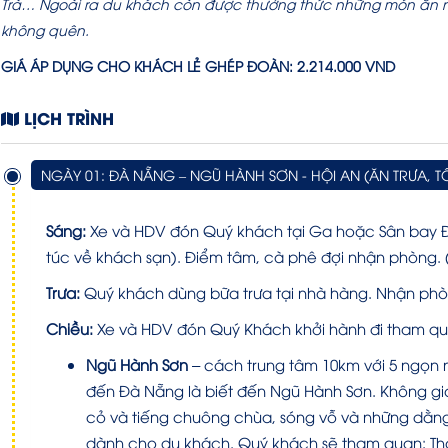
Trà…
Ngoài ra du khách còn được thưởng thức những món ăn 
không quên.
GIÁ ÁP DỤNG CHO KHÁCH LẺ GHÉP ĐOÀN: 2.214.000 VND
LỊCH TRÌNH
NGÀY 01: ĐÀ NẴNG – NGŨ HÀNH SƠN - HỘI AN (ĂN TRƯA, TỐ
Sáng:
Xe và HDV đón Quý khách tại Ga hoặc Sân bay Đà
túc về khách sạn). Điểm tâm, cà phê đợi nhận phòng. (c
Trưa:
Quý khách dùng bữa trưa tại nhà hàng. Nhận phò
Chiều:
Xe và HDV đón Quý Khách khởi hành đi tham qu
Ngũ Hành Sơn
– cách trung tâm 10km với 5 ngọn 
đến Đà Nẵng là biết đến Ngũ Hành Sơn. Không gi
cỏ và tiếng chuông chùa, sóng vỗ và những dằng d
dành cho du khách. Quý khách sẽ tham quan: Thá