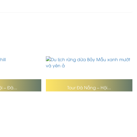
i – Đà...
Tour Đà Nẵng – Hội...