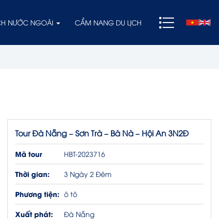
ỊCH NƯỚC NGOÀI
CẨM NANG DU LỊCH
Tour Đà Nẵng – Sơn Trà – Bà Nà – Hội An 3N2Đ
Mã tour
HBT-2023716
Thời gian:
3 Ngày 2 Đêm
Phương tiện:
ô tô
Xuất phát:
Đà Nẵng