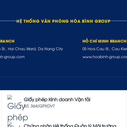
HỆ THỐNG VĂN PHÒNG HÒA BÌNH GROUP
BRANCH
HỒ CHÍ MINH BRANCH
u St., Hai Chau Ward, Da Nang City
05 Hoa Cau St., Cau Kie
nh-group.com
www.hoabinh-group.c
Giấy phép Kinh doanh Vận tải
Số: 364/GPXDVT
Chứng nhận Hệ thống Quản lý Môi trường