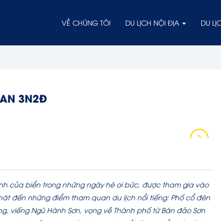
VỀ CHÚNG TÔI
DU LỊCH NỘI ĐỊA
DU L
 AN 3N2Đ
h của biển trong những ngày hè oi bức, được tham gia vào
phát đến những điểm tham quan du lịch nổi tiếng: Phố cổ đèn
ng, viếng Ngũ Hành Sơn, vọng về Thành phố từ Bán đảo Sơn