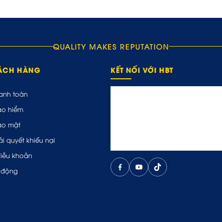
QUALITY MAKES REPUTATION
HÁCH HÀNG
KẾT NỐI VỚI HBT
anh toán
ảo hiểm
ảo mật
ải quyết khiếu nại
điều khoản
 động