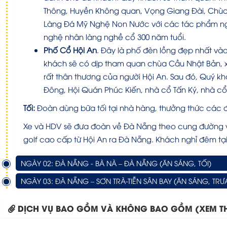
Thông, Huyền Không quan, Vọng Giang Đài, Chùa 
Làng Đá Mỹ Nghệ Non Nước với các tác phẩm ngh
nghệ nhân làng nghề cổ 300 năm tuổi.
Phố Cổ Hội An
. Đây là phố đèn lồng đẹp nhất 
khách sẽ có dịp tham quan chùa Cầu Nhật Bản, x
rất thân thương của người Hội An. Sau đó, Quý k
Đông, Hội Quán Phúc Kiến, nhà cổ Tấn Ký, nhà c
Tối:
Đoàn dùng bữa tối tại nhà hàng, thưởng thức các đ
Xe và HDV sẽ đưa đoàn về Đà Nẵng theo cung đường ve
golf cao cấp từ Hội An ra Đà Nẵng. Khách nghỉ đêm tạ
NGÀY 02: ĐÀ NẴNG - BÀ NÀ – ĐÀ NẴNG (ĂN SÁNG, TỐI)
NGÀY 03: ĐÀ NẴNG – SƠN TRÀ-TIỄN SÂN BAY (ĂN SÁNG, TRƯ
DỊCH VỤ BAO GỒM VÀ KHÔNG BAO GỒM (XEM T