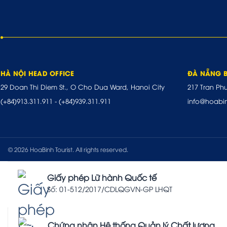
HÀ NỘI HEAD OFFICE
ĐÀ NẴNG 
29 Doan Thi Diem St., O Cho Dua Ward, Hanoi City
217 Tran Ph
(+84)913.311.911
-
(+84)939.311.911
info@hoabi
© 2026 HoaBinh Tourist. All rights reserved.
Giấy phép Lữ hành Quốc tế
Số: 01-512/2017/CDLQGVN-GP LHQT
Chứng nhận Hệ thống Quản lý Chất lượng