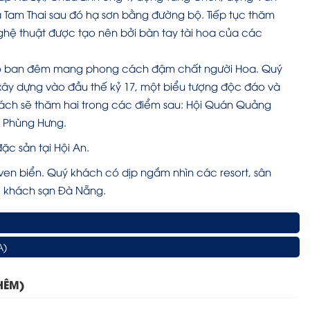
Tam Thai sau đó hạ sơn bằng đường bộ. Tiếp tục thăm
ệ thuật được tạo nên bởi bàn tay tài hoa của các
vào ban đêm mang phong cách đậm chất người Hoa. Quý
ây dựng vào đầu thế kỷ 17, một biểu tượng độc đáo và
hách sẽ thăm hai trong các điểm sau: Hội Quán Quảng
ổ Phùng Hưng.
ặc sản tại Hội An.
n biển. Quý khách có dịp ngắm nhìn các resort, sân
i khách sạn Đà Nẵng.
A)
HÊM)