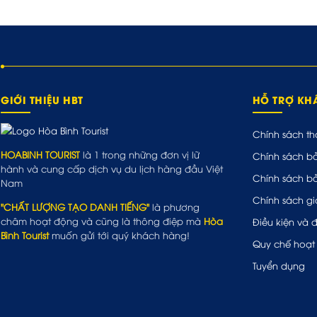
GIỚI THIỆU HBT
HỖ TRỢ K
Chính sách th
HOABINH TOURIST
là 1 trong những đơn vị lữ
Chính sách b
hành và cung cấp dịch vụ du lịch hàng đầu Việt
Chính sách b
Nam
Chính sách gi
"CHẤT LƯỢNG TẠO DANH TIẾNG"
là phương
châm hoạt động và cũng là thông điệp mà
Hòa
Điều kiện và 
Bình Tourist
muốn gửi tới quý khách hàng!
Quy chế hoạt
Tuyển dụng