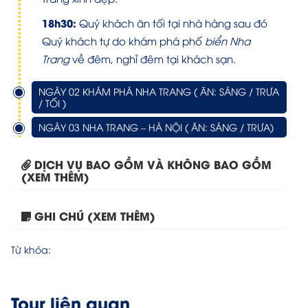
18h30:
Quý khách ăn tối tại nhà hàng sau đó
Quý khách tự do khám phá phố
biển Nha
Trang
về đêm, nghỉ đêm tại khách sạn.
NGÀY 02 KHÁM PHÁ NHA TRANG ( ĂN: SÁNG / TRƯA
/ TỐI )
NGÀY 03 NHA TRANG – HÀ NỘI ( ĂN: SÁNG / TRƯA)
DỊCH VỤ BAO GỒM VÀ KHÔNG BAO GỒM
(XEM THÊM)
GHI CHÚ (XEM THÊM)
Tour Đà Nẵng – Ninh...
Từ khóa:
Tour liên quan