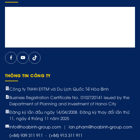
THÔNG TIN CÔNG TY
Công ty TNHH ĐTTM và Du Lịch Quốc Tế Hòa Bình
Business Registration Certificate No. 0102720141 issued by the
Department of Planning and Investment of Hanoi City
Đăng ký lần đầu ngày 14/04/2008. Đăng ký thay đổi lần thứ
11, ngày 4 tháng 11 năm 2025
info@hoabinh-group.com
|
lan.pham@hoabinh-group.com
(+84) 939 311 911
-
(+84) 913 311 911