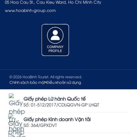
05 Hoa Cau St., Cau Kieu Ward, Ho Chi Minh City
www.hoabinh-group.com
© 2026 HoaBinh Tourist. All rights reserved.
Chính sách bảo mật
Điều khoản sử dụng
Giấy phép Lữ hành Quốc tế
Số: 01-512/2017/CDLQGVN-GP LHQT
Giấy phép Kinh doanh Vận tải
Số: 364/GPXDVT