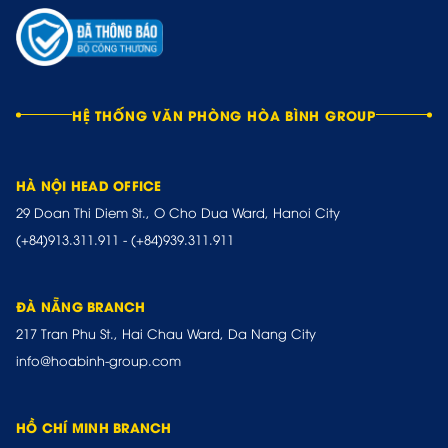
HỆ THỐNG VĂN PHÒNG HÒA BÌNH GROUP
HÀ NỘI HEAD OFFICE
29 Doan Thi Diem St., O Cho Dua Ward, Hanoi City
(+84)913.311.911
-
(+84)939.311.911
ĐÀ NẴNG BRANCH
217 Tran Phu St., Hai Chau Ward, Da Nang City
info@hoabinh-group.com
HỒ CHÍ MINH BRANCH