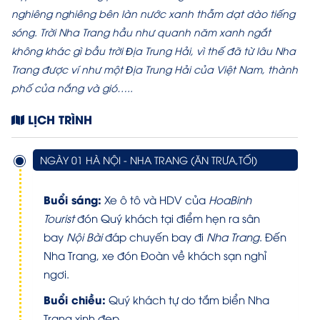
nghiêng nghiêng bên làn nước xanh thẫm dạt dào tiếng
sóng. Trời Nha Trang hầu như quanh năm xanh ngắt
không khác gì bầu trời Ðịa Trung Hải, vì thế đã từ lâu Nha
Trang được ví như một Ðịa Trung Hải của Việt Nam, thành
phố của nắng và gió…..
LỊCH TRÌNH
NGÀY 01 HÀ NỘI - NHA TRANG (ĂN TRƯA,TỐI)
Buổi sáng:
Xe ô tô và HDV của
HoaBinh
Tourist
đón Quý khách tại điểm hẹn ra sân
bay
Nội Bài
đáp chuyến bay đi
Nha Trang
. Đến
Nha Trang, xe đón Đoàn về khách sạn nghỉ
ngơi.
Buổi chiều:
Quý khách tự do tắm biển Nha
Trang xinh đẹp.