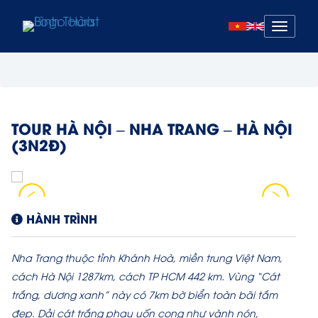
Mở
menu
TOUR HÀ NỘI – NHA TRANG – HÀ NỘI
(3N2Đ)
HÀNH TRÌNH
Nha Trang thuộc tỉnh Khánh Hoà, miền trung Việt Nam,
cách Hà Nội 1287km, cách TP HCM 442 km. Vùng “Cát
trắng, dương xanh” này có 7km bờ biển toàn bãi tắm
đẹp. Dải cát trắng phau uốn cong như vành nón,