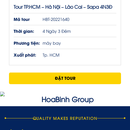
Tour TP.HCM – Hà Nội – Lào Cai – Sapa 4N3Đ
Mã tour
HBT-20221640
Thời gian:
4 Ngày 3 Đêm
Phương tiện:
máy bay
Xuất phát:
Tp. HCM
ĐẶT TOUR
QUALITY MAKES REPUTATION