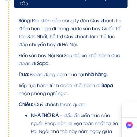
- TỐI)
Sáng:
Đại diện của công ty đón Quý khách tại
điểm hẹn – ga đi trong nước sân bay Quốc tế
Tân Sơn Nhất, hỗ trợ Quý khách làm thủ tục
đáp chuyến bay đi Hà Nội.
Đến sân bay Nội Bài Sau đó, xe khởi hành đưa
đoàn đi
Sapa.
Trưa:
Đoàn dùng cơm trưa tại
nhà hàng.
Tiếp tục hành trình đoàn khởi hành đi
Sapa
nhận phòng nghỉ ngơi.
Chiều:
Quý khách tham quan:
NHÀ THỜ ĐÁ
–
dấu ấn kiến trúc của
người Pháp còn lại vẹn toàn nhất tại Sa
Pa. Ngôi nhà thờ này nằm ngay giữa