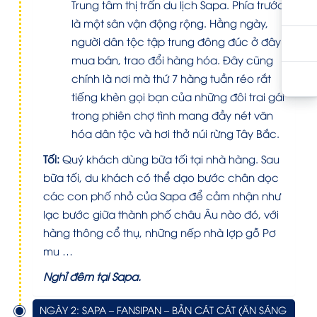
Trung tâm thị trấn du lịch Sapa. Phía trước
là một sân vận động rộng. Hằng ngày,
người dân tộc tập trung đông đúc ở đây
mua bán, trao đổi hàng hóa. Đây cũng
chính là nơi mà thứ 7 hàng tuần réo rắt
tiếng khèn gọi bạn của những đôi trai gái
trong phiên chợ tình mang đầy nét văn
hóa dân tộc và hơi thở núi rừng Tây Bắc.
Tối:
Quý khách dùng bữa tối tại nhà hàng.
Sau
bữa tối, du khách có thể dạo bước chân dọc
các con phố nhỏ của Sapa để cảm nhận như
lạc bước giữa thành phố châu Âu nào đó, với
hàng thông cổ thụ, những nếp nhà lợp gỗ Pơ
mu …
Nghỉ đêm tại Sapa.
NGÀY 2: SAPA – FANSIPAN – BẢN CÁT CÁT (ĂN SÁNG