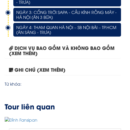
- TRƯA)
NGÀY 3: CỔNG TRỜI SAPA - CẦU KÍNH RỒNG MÂY -
HÀ NỘI (ĂN 3 BỮA)
NGÀY 4: THAM QUAN HÀ NỘI – SB NỘI BÀI – TP.HCM
(ĂN SÁNG - TRƯA)
DỊCH VỤ BAO GỒM VÀ KHÔNG BAO GỒM
(XEM THÊM)
GHI CHÚ (XEM THÊM)
Tour Đà Nẵng – Ninh...
Từ khóa:
Tour liên quan