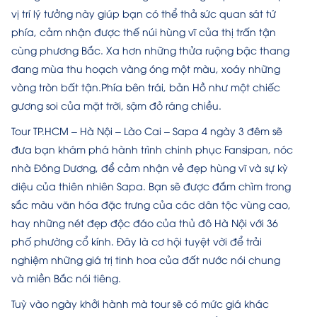
vị trí lý tưởng này giúp bạn có thể thả sức quan sát tứ
phía, cảm nhận được thế núi hùng vĩ của thị trấn tận
cùng phương Bắc. Xa hơn những thửa ruộng bậc thang
đang mùa thu hoạch vàng óng một màu, xoáy những
vòng tròn bất tận.Phía bên trái, bản Hồ như một chiếc
gương soi của mặt trời, sậm đỏ ráng chiều.
Tour TP.HCM – Hà Nội – Lào Cai – Sapa 4 ngày 3 đêm sẽ
đưa bạn khám phá hành trình chinh phục Fansipan, nóc
nhà Đông Dương, để cảm nhận vẻ đẹp hùng vĩ và sự kỳ
diệu của thiên nhiên Sapa. Bạn sẽ được đắm chìm trong
sắc màu văn hóa đặc trưng của các dân tộc vùng cao,
hay những nét đẹp độc đáo của thủ đô Hà Nội với 36
phố phường cổ kính. Đây là cơ hội tuyệt vời để trải
nghiệm những giá trị tinh hoa của đất nước nói chung
và miền Bắc nói tiêng.
Tuỳ vào ngày khởi hành mà tour sẽ có mức giá khác