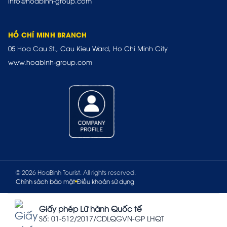
info@hoabinh-group.com
HỒ CHÍ MINH BRANCH
05 Hoa Cau St., Cau Kieu Ward, Ho Chi Minh City
www.hoabinh-group.com
© 2026 HoaBinh Tourist. All rights reserved.
Chính sách bảo mật
Điều khoản sử dụng
Giấy phép Lữ hành Quốc tế
Số: 01-512/2017/CDLQGVN-GP LHQT