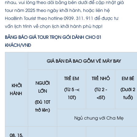
nhau, vui lòng theo dõi bảng bên dưới để cập nhật giá
tour năm 2025 theo ngày khởi hành, hoặc liên hệ
HoaBinh Tourist theo hotline 0939. 311. 911 để được tư
vấn lịch trình về chọn lịch khởi hành phù hợp!
BẢNG BÁO GIÁ TOUR TRỌN GÓI DÀNH CHO 01
KHÁCH/VNĐ
GIÁ BÁN ĐÃ BAO GỒM VÉ MÁY BAY
TRẺ EM
TRẺ NHỎ
EM BÉ
NGƯỜI
KHỞI
(Từ 5 -<
(Từ 2 -
(Dưới 2
LỚN
HÀNH
10T)
<5T)
tuổi)
(Đủ 10T
trở lên)
Ngủ chung với Cha Mẹ
08, 15,