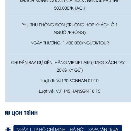
KHÁCH MANG QUỐC TỊCH NƯỚC NGOÀI: PHỤ THU
500.000/KHÁCH
PHỤ THU PHÒNG ĐƠN (TRƯỜNG HỢP KHÁCH Ở 1
NGƯỜI/PHÒNG)
NGÀY THƯỜNG: 1.400.000/NGƯỜI/TOUR
CHUYẾN BAY DỰ KIẾN: HÃNG VIETJET AIR ( 07KG XÁCH TAY +
20KG KÝ GỬI)
Lượt đi: VJ190 SGNHAN 07:10
Lượt về: VJ1145 HANSGN 18:15
LỊCH TRÌNH
NGÀY 1: TP HỒ CHÍ MINH – HÀ NỘI – SAPA (ĂN TRƯA