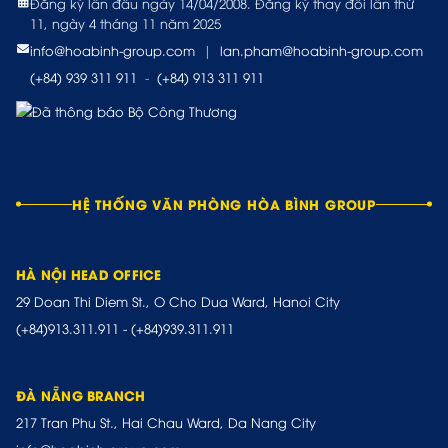
Đăng ký lần đầu ngày 14/04/2008. Đăng ký thay đổi lần thứ
11, ngày 4 tháng 11 năm 2025
info@hoabinh-group.com
|
lan.pham@hoabinh-group.com
(+84) 939 311 911
-
(+84) 913 311 911
HỆ THỐNG VĂN PHÒNG HÒA BÌNH GROUP
HÀ NỘI HEAD OFFICE
29 Doan Thi Diem St., O Cho Dua Ward, Hanoi City
(+84)913.311.911
-
(+84)939.311.911
ĐÀ NẴNG BRANCH
217 Tran Phu St., Hai Chau Ward, Da Nang City