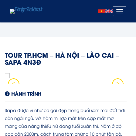
Mở
menu
TOUR TP.HCM – HÀ NỘI – LÀO CAI –
SAPA 4N3Đ
HÀNH TRÌNH
Sapa được ví như cô gái đẹp trong buổi sớm mai đất trời
còn ngái ngủ, với hàm mi rợp mát trên cặp mắt mơ
màng của nàng thiếu nữ đang tuổi xuân thì. Nằm ở độ
cao gần 2000m, cách trung tâm chừng 10 phút tản bộ,