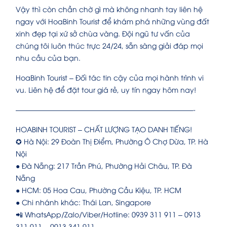
Vậy thì còn chần chờ gì mà không nhanh tay liên hệ
ngay với HoaBinh Tourist để khám phá những vùng đất
xinh đẹp tại xứ sở chùa vàng. Đội ngũ tư vấn của
chúng tôi luôn thúc trực 24/24, sẵn sàng giải đáp mọi
nhu cầu của bạn.
HoaBinh Tourist – Đối tác tin cậy của mọi hành trình vi
vu. Liên hệ để đặt tour giá rẻ, uy tín ngay hôm nay!
—————————————————————————-
HOABINH TOURIST – CHẤT LƯỢNG TẠO DANH TIẾNG!
✪ Hà Nội: 29 Đoàn Thị Điểm, Phường Ô Chợ Dừa, TP. Hà
Nội
● Đà Nẵng: 217 Trần Phú, Phường Hải Châu, TP. Đà
Nẵng
● HCM: 05 Hoa Cau, Phường Cầu Kiệu, TP. HCM
● Chi nhánh khác: Thái Lan, Singapore
📲 WhatsApp/Zalo/Viber/Hotline: 0939 311 911 – 0913
311 911 – 0913 341 911