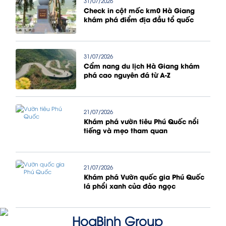
31/07/2026
Check in cột mốc km0 Hà Giang
khám phá điểm địa đầu tổ quốc
31/07/2026
Cẩm nang du lịch Hà Giang khám
phá cao nguyên đá từ A-Z
21/07/2026
Khám phá vườn tiêu Phú Quốc nổi
tiếng và mẹo tham quan
21/07/2026
Khám phá Vườn quốc gia Phú Quốc
lá phổi xanh của đảo ngọc