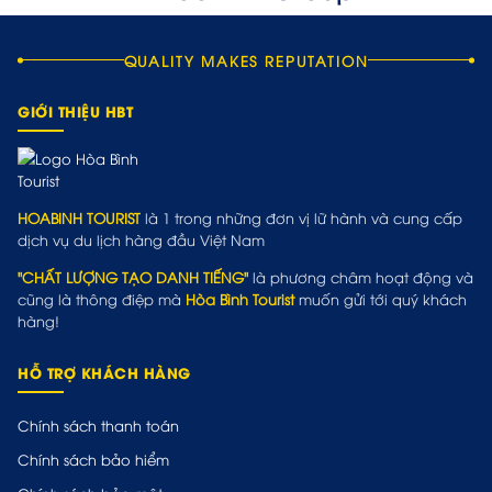
QUALITY MAKES REPUTATION
GIỚI THIỆU HBT
HOABINH TOURIST
là 1 trong những đơn vị lữ hành và cung cấp
dịch vụ du lịch hàng đầu Việt Nam
"CHẤT LƯỢNG TẠO DANH TIẾNG"
là phương châm hoạt động và
cũng là thông điệp mà
Hòa Bình Tourist
muốn gửi tới quý khách
hàng!
HỖ TRỢ KHÁCH HÀNG
Chính sách thanh toán
Chính sách bảo hiểm