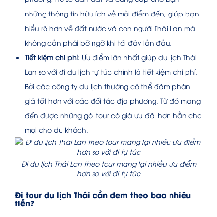
những thông tin hữu ích về mỗi điểm đến, giúp bạn
hiểu rõ hơn về đất nước và con người Thái Lan mà
không cần phải bỡ ngỡ khi tới đây lần đầu.
Tiết kiệm chi phí
: Ưu điểm lớn nhất giúp du lịch Thái
Lan so với đi du lịch tự túc chính là tiết kiệm chi phí.
Bởi các công ty du lịch thường có thể đàm phán
giá tốt hơn với các đối tác địa phương. Từ đó mang
đến được những gói tour có giá ưu đãi hơn hẳn cho
mọi cho du khách.
Đi du lịch Thái Lan theo tour mang lại nhiều ưu điểm
hơn so với đi tự túc
Đi tour du lịch Thái cần đem theo bao nhiêu
tiền?