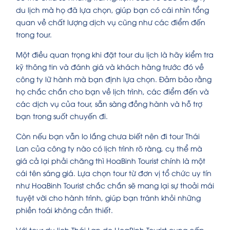
du lịch mà họ đã lựa chọn, giúp bạn có cái nhìn tổng
quan về chất lượng dịch vụ cũng như các điểm đến
trong tour.
Một điều quan trọng khi đặt tour du lịch là hãy kiểm tra
kỹ thông tin và đánh giá và khách hàng trước đó về
công ty lữ hành mà bạn định lựa chọn. Đảm bảo rằng
họ chắc chắn cho bạn về lịch trình, các điểm đến và
các dịch vụ của tour, sẵn sàng đồng hành và hỗ trợ
bạn trong suốt chuyến đi.
Còn nếu bạn vẫn lo lắng chưa biết nên đi tour Thái
Lan của công ty nào có lịch trình rõ ràng, cụ thể mà
giá cả lại phải chăng thì HoaBinh Tourist chính là một
cái tên sáng giá. Lựa chọn tour từ đơn vị tổ chức uy tín
như HoaBinh Tourist chắc chắn sẽ mang lại sự thoải mái
tuyệt vời cho hành trình, giúp bạn tránh khỏi những
phiền toái không cần thiết.
Với tour du lịch Thái Lan do HoaBinh Tourist cung cấp,