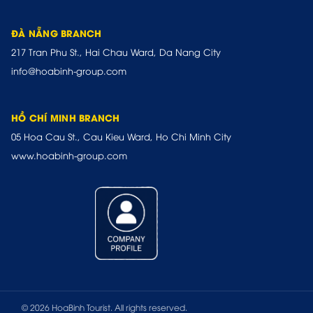
ĐÀ NẴNG BRANCH
217 Tran Phu St., Hai Chau Ward, Da Nang City
info@hoabinh-group.com
HỒ CHÍ MINH BRANCH
05 Hoa Cau St., Cau Kieu Ward, Ho Chi Minh City
www.hoabinh-group.com
© 2026 HoaBinh Tourist. All rights reserved.