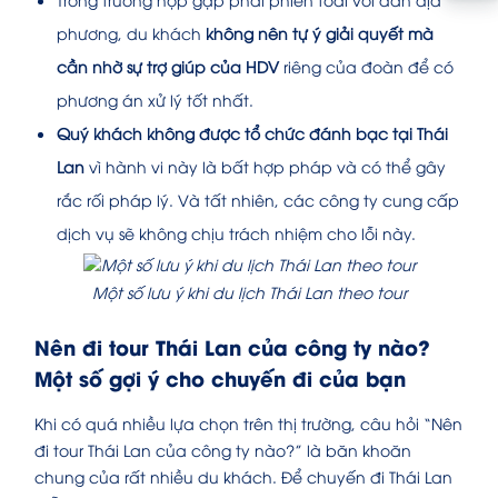
phương, du khách
không nên tự ý giải quyết mà
cần nhờ sự trợ giúp của HDV
riêng của đoàn để có
phương án xử lý tốt nhất.
Quý khách không được tổ chức đánh bạc tại Thái
Lan
vì hành vi này là bất hợp pháp và có thể gây
rắc rối pháp lý. Và tất nhiên, các công ty cung cấp
dịch vụ sẽ không chịu trách nhiệm cho lỗi này.
Một số lưu ý khi du lịch Thái Lan theo tour
Nên đi tour Thái Lan của công ty nào?
Một số gợi ý cho chuyến đi của bạn
Khi có quá nhiều lựa chọn trên thị trường, câu hỏi “Nên
đi tour Thái Lan của công ty nào?” là băn khoăn
chung của rất nhiều du khách. Để chuyến đi Thái Lan