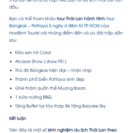
đầu.
Bạn có thể tham khảo
tour Thái Lan hành trình
tour
Bangkok – Pattaya 5 ngày 4 đêm từ TP HCM
của
HoaBinh Tourist với những điểm đến và ưu đãi hấp dẫn
sau:
Đảo san hô Coral
Alcazar Show ( show PD )
Thủ đô Bangkok hiện đại – nhộn nhịp
Thành phố biển Pattaya xinh đẹp
Ghé thăm quần thể Muang Boran
1 bữa nướng BBQ
Tặng Buffet tại tòa tháp 86 tầng Baiyoke Sky
Kết luận
Trên đây là một số
kinh nghiệm du lịch Thái Lan theo