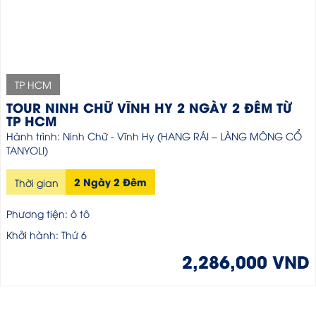
TP HCM
TOUR NINH CHỮ VĨNH HY 2 NGÀY 2 ĐÊM TỪ
TP HCM
Hành trình: Ninh Chữ - Vĩnh Hy (HANG RÁI – LÀNG MÔNG CỔ
TANYOLI)
2 Ngày 2 Đêm
Thời gian
Phương tiện: ô tô
Khởi hành: Thứ 6
2,286,000 VND