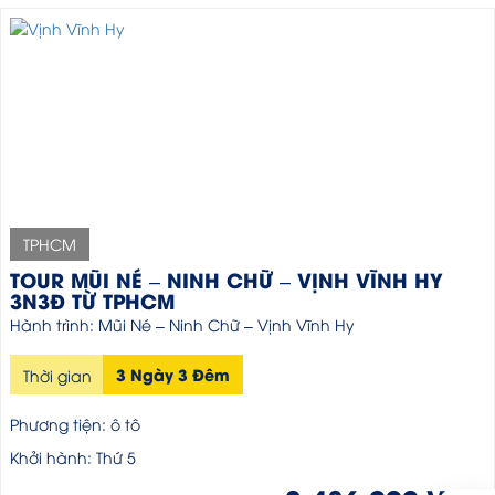
TPHCM
TOUR MŨI NÉ – NINH CHỮ – VỊNH VĨNH HY
3N3Đ TỪ TPHCM
Hành trình: Mũi Né – Ninh Chữ – Vịnh Vĩnh Hy
3 Ngày 3 Đêm
Thời gian
Phương tiện: ô tô
Khởi hành: Thứ 5