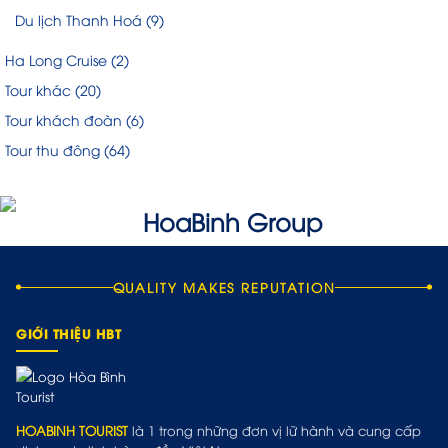
Du lịch Thanh Hoá
(9)
Ha Long Cruise
(2)
Tour khác
(20)
Tour khách đoàn
(6)
Tour thu đông
(64)
QUALITY MAKES REPUTATION
GIỚI THIỆU HBT
HOABINH TOURIST
là 1 trong những đơn vị lữ hành và cung cấp