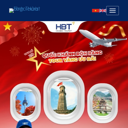
Mở
menu