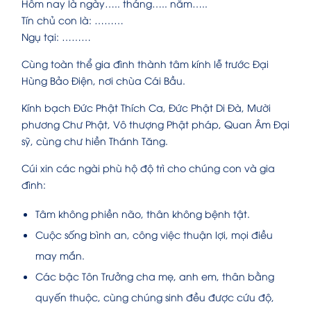
Hôm nay là ngày….. tháng….. năm…..
Tín chủ con là: ………
Ngụ tại: ………
Cùng toàn thể gia đình thành tâm kính lễ trước Đại
Hùng Bảo Điện, nơi chùa Cái Bầu.
Kính bạch Đức Phật Thích Ca, Đức Phật Di Đà, Mười
phương Chư Phật, Vô thượng Phật pháp, Quan Âm Đại
sỹ, cùng chư hiền Thánh Tăng.
Cúi xin các ngài phù hộ độ trì cho chúng con và gia
đình:
Tâm không phiền não, thân không bệnh tật.
Cuộc sống bình an, công việc thuận lợi, mọi điều
may mắn.
Các bậc Tôn Trưởng cha mẹ, anh em, thân bằng
quyến thuộc, cùng chúng sinh đều được cứu độ,