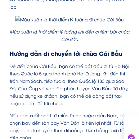
lạc.
Mùa xuân là thời điểm lý tưởng khi đến chiêm bái chùa
Cái Bầu
Hướng dẫn di chuyển tới chùa Cái Bầu
Để đến chùa Cái Bầu, bạn có thể bắt đầu đi từ Hà Nội
theo Quốc lộ 5 qua thành phố Hải Dương. Khi đến thị
trấn Nam Sách, tiếp tục đi theo Quốc lộ 183 qua Sao
Đỏ, Cửa Ông và vào địa phận huyện Vân Đồn. Từ đây,
nếu sử dụng xe khách, bạn có thể dễ dàng bắt taxi
hoặc xe ôm để tới chùa.
Nếu bạn xuất phát từ miền Trung hoặc miền Nam, lựa
chọn bay đến sân bay Vân Đồn là tiện lợi nhất. Từ sân
bay, bạn di chuyển thêm khoảng 10km bằng taxi để
đến chùa.