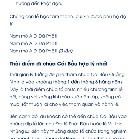
hướng đến Phật đạo.
Chúng con lễ bạc tâm thành, cúi xin được phù hộ độ
trì.
Nam mô A Di Đà Phật!
Nam mô A Di Đà Phật!
Nam mô A Di Đà Phật!
(3 lần)
Thời điểm đi chùa Cái Bầu hợp lý nhất
Thời gian lý tưởng để ghé thăm chùa Cái Bầu Quảng
Ninh là vào khoảng
tháng 1 đến tháng 3 hàng năm
.
Đây là thời điểm chùa tổ chức nhiều chương trình lễ
hội, cùng với không khí mùa xuân ấm áp, không có
mưa, rất thuận lợi cho việc tham quan và hành lễ.
Bên cạnh đó, du khách có thể đến chùa Cái Bầu vào
những dịp lễ lớn như Đại lễ Phật Đản hoặc lễ Vu Lan.
Những sự kiện này thường được tổ chức trang nghiêm
và hoành tráng, mang lại không khí linh thiêng và an