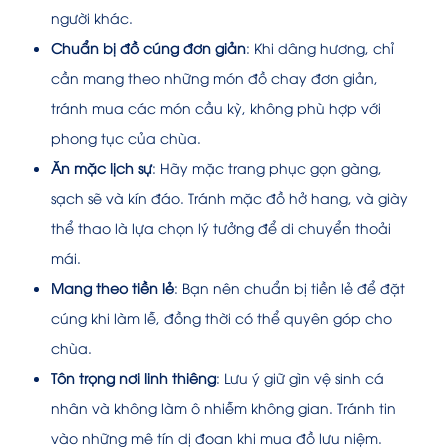
người khác.
Chuẩn bị đồ cúng đơn giản
: Khi dâng hương, chỉ
cần mang theo những món đồ chay đơn giản,
tránh mua các món cầu kỳ, không phù hợp với
phong tục của chùa.
Ăn mặc lịch sự
: Hãy mặc trang phục gọn gàng,
sạch sẽ và kín đáo. Tránh mặc đồ hở hang, và giày
thể thao là lựa chọn lý tưởng để di chuyển thoải
mái.
Mang theo tiền lẻ
: Bạn nên chuẩn bị tiền lẻ để đặt
cúng khi làm lễ, đồng thời có thể quyên góp cho
chùa.
Tôn trọng nơi linh thiêng
: Lưu ý giữ gìn vệ sinh cá
nhân và không làm ô nhiễm không gian. Tránh tin
vào những mê tín dị đoan khi mua đồ lưu niệm.