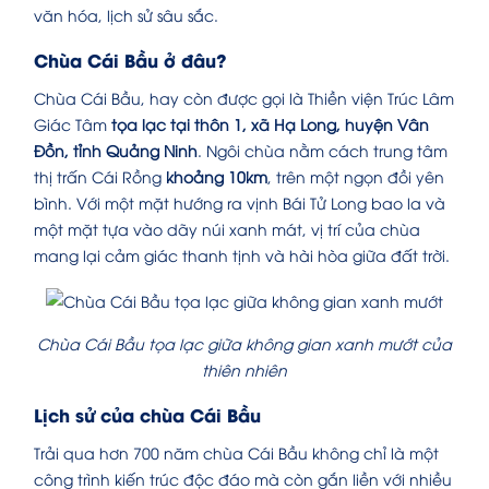
văn hóa, lịch sử sâu sắc.
Chùa Cái Bầu ở đâu?
Chùa Cái Bầu, hay còn được gọi là Thiền viện Trúc Lâm
Giác Tâm
tọa lạc tại thôn 1, xã Hạ Long, huyện Vân
Đồn, tỉnh Quảng Ninh
. Ngôi chùa nằm cách trung tâm
thị trấn Cái Rồng
khoảng 10km
, trên một ngọn đồi yên
bình. Với một mặt hướng ra vịnh Bái Tử Long bao la và
một mặt tựa vào dãy núi xanh mát, vị trí của chùa
mang lại cảm giác thanh tịnh và hài hòa giữa đất trời.
Chùa Cái Bầu tọa lạc giữa không gian xanh mướt của
thiên nhiên
Lịch sử của chùa Cái Bầu
Trải qua hơn 700 năm chùa Cái Bầu không chỉ là một
công trình kiến trúc độc đáo mà còn gắn liền với nhiều