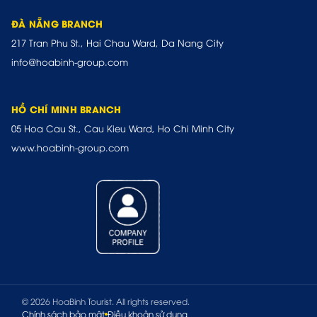
ĐÀ NẴNG BRANCH
217 Tran Phu St., Hai Chau Ward, Da Nang City
info@hoabinh-group.com
HỒ CHÍ MINH BRANCH
05 Hoa Cau St., Cau Kieu Ward, Ho Chi Minh City
www.hoabinh-group.com
© 2026 HoaBinh Tourist. All rights reserved.
Chính sách bảo mật
Điều khoản sử dụng