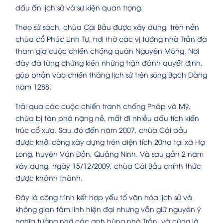
dấu ấn lịch sử và sự kiện quan trọng.
Theo sử sách, chùa Cái Bầu được xây dựng trên nền
chùa cổ Phúc Linh Tự, nơi thờ các vị tướng nhà Trần đã
tham gia cuộc chiến chống quân Nguyên Mông. Nơi
đây đã từng chứng kiến những trận đánh quyết định,
góp phần vào chiến thắng lịch sử trên sông Bạch Đằng
năm 1288.
Trải qua các cuộc chiến tranh chống Pháp và Mỹ,
chùa bị tàn phá nặng nề, mất đi nhiều dấu tích kiến
trúc cổ xưa. Sau đó đến năm 2007, chùa Cái bầu
được khởi công xây dựng trên diện tích 20ha tại xã Hạ
Long, huyện Vân Đồn, Quảng Ninh. Và sau gần 2 năm
xây dựng, ngày 15/12/2009, chùa Cái Bầu chính thức
được khánh thành.
Đây là công trình kết hợp yếu tố văn hóa lịch sử và
không gian tâm linh hiện đại nhưng vẫn giữ nguyên ý
nghĩa tưởng nhớ các anh hùng nhà Trần, và cũng là