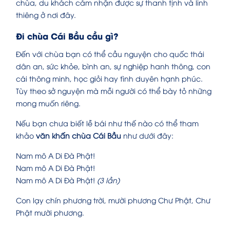
chùa, du khách cảm nhận được sự thanh tịnh và linh
thiêng ở nơi đây.
Đi chùa Cái Bầu cầu gì?
Đến với chùa bạn có thể cầu nguyện cho quốc thái
dân an, sức khỏe, bình an, sự nghiệp hanh thông, con
cái thông minh, học giỏi hay tình duyên hạnh phúc.
Tùy theo sở nguyện mà mỗi người có thể bày tỏ những
mong muốn riêng.
Nếu bạn chưa biết lễ bái như thế nào có thể tham
khảo
văn khấn chùa Cái Bầu
như dưới đây:
Nam mô A Di Đà Phật!
Nam mô A Di Đà Phật!
Nam mô A Di Đà Phật!
(3 lần)
Con lạy chín phương trời, mười phương Chư Phật, Chư
Phật mười phương.