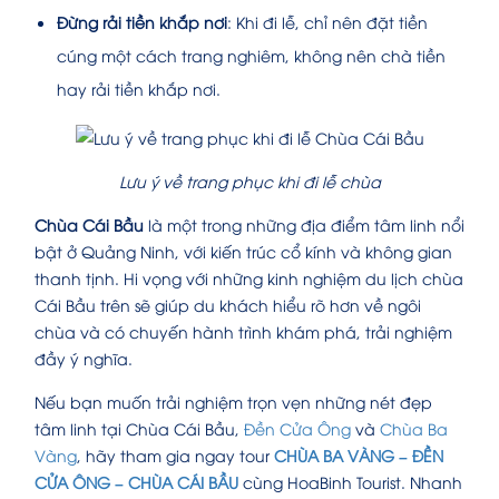
Đừng rải tiền khắp nơi
: Khi đi lễ, chỉ nên đặt tiền
cúng một cách trang nghiêm, không nên chà tiền
hay rải tiền khắp nơi.
Lưu ý về trang phục khi đi lễ chùa
Chùa Cái Bầu
là một trong những địa điểm tâm linh nổi
bật ở Quảng Ninh, với kiến trúc cổ kính và không gian
thanh tịnh. Hi vọng với những kinh nghiệm du lịch chùa
Cái Bầu trên sẽ giúp du khách hiểu rõ hơn về ngôi
chùa và có chuyến hành trình khám phá, trải nghiệm
đầy ý nghĩa.
Nếu bạn muốn trải nghiệm trọn vẹn những nét đẹp
tâm linh tại Chùa Cái Bầu,
Đền Cửa Ông
và
Chùa Ba
Vàng
, hãy tham gia ngay tour
CHÙA BA VÀNG – ĐỀN
CỬA ÔNG – CHÙA CÁI BẦU
cùng HoaBinh Tourist. Nhanh