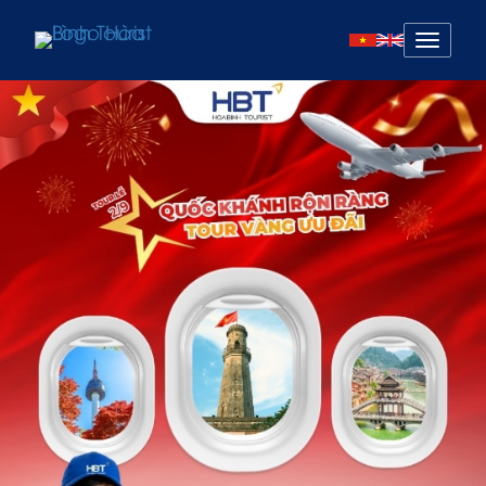
Mở
menu