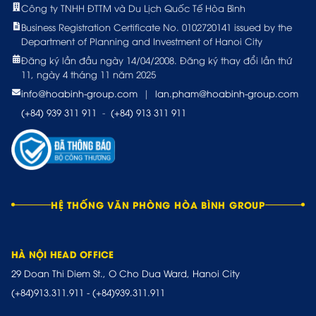
Công ty TNHH ĐTTM và Du Lịch Quốc Tế Hòa Bình
Business Registration Certificate No. 0102720141 issued by the
Department of Planning and Investment of Hanoi City
Đăng ký lần đầu ngày 14/04/2008. Đăng ký thay đổi lần thứ
11, ngày 4 tháng 11 năm 2025
info@hoabinh-group.com
|
lan.pham@hoabinh-group.com
(+84) 939 311 911
-
(+84) 913 311 911
HỆ THỐNG VĂN PHÒNG HÒA BÌNH GROUP
HÀ NỘI HEAD OFFICE
29 Doan Thi Diem St., O Cho Dua Ward, Hanoi City
(+84)913.311.911
-
(+84)939.311.911