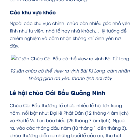
Các khu vực khác
Ngoài các khu vực chính, chùa còn nhiều góc nhỏ yên
tĩnh như tu viện, nhà tổ hay nhà khách,… lý tưởng để
chiêm nghiệm và cảm nhận không khí bình yên nơi
đây.
Từ sân chùa có thể view ra vịnh Bái Tử Long, cảm nhận
không gian an yên, thanh tịnh nơi đây
Lễ hội chùa Cái Bầu Quảng Ninh
Chùa Cái Bầu thường tổ chức nhiều lễ hội lớn trong
năm, nổi bật như: Đại lễ Phật Đản (12 tháng 4 âm lịch)
và Đại lễ Vu Lan báo hiếu (25 tháng 7 âm lịch). Ngoài
ra, vào các tháng đầu năm (từ tháng 1 đến tháng 3),
chùa thường diễn ra những buổi lễ cầu an, thu hút