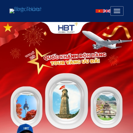
Mở
menu