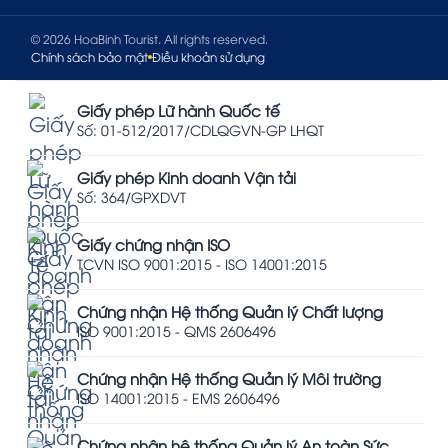
© 2026 HoaBinh Tourist. All rights reserved.
Chính sách bảo mật
Điều khoản sử dụng
Giấy phép Lữ hành Quốc tế
Số: 01-512/2017/CDLQGVN-GP LHQT
Giấy phép Kinh doanh Vận tải
Số: 364/GPXDVT
Giấy chứng nhận ISO
TCVN ISO 9001:2015 - ISO 14001:2015
Chứng nhận Hệ thống Quản lý Chất lượng
ISO 9001:2015 - QMS 2606496
Chứng nhận Hệ thống Quản lý Môi trường
ISO 14001:2015 - EMS 2606496
Chứng nhận hệ thống Quản lý An toàn Sức