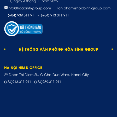
11, ngày 4 tháng 11 năm 2025
info@hoabinh-group.com
|
lan.pham@hoabinh-group.com
(+84) 939 311 911
-
(+84) 913 311 911
HỆ THỐNG VĂN PHÒNG HÒA BÌNH GROUP
HÀ NỘI HEAD OFFICE
29 Doan Thi Diem St., O Cho Dua Ward, Hanoi City
(+84)913.311.911
-
(+84)939.311.911