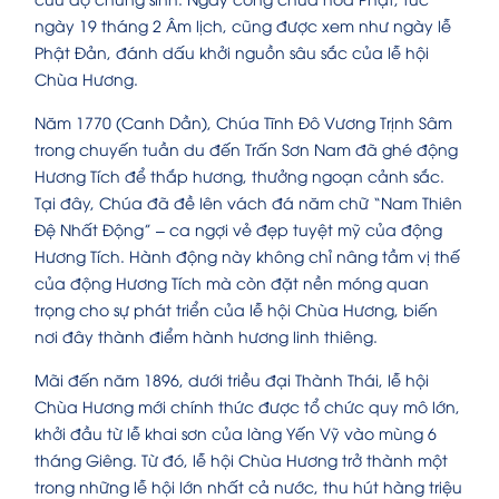
ngày 19 tháng 2 Âm lịch, cũng được xem như ngày lễ
Phật Đản, đánh dấu khởi nguồn sâu sắc của lễ hội
Chùa Hương.
Năm 1770 (Canh Dần), Chúa Tĩnh Đô Vương Trịnh Sâm
trong chuyến tuần du đến Trấn Sơn Nam đã ghé động
Hương Tích để thắp hương, thưởng ngoạn cảnh sắc.
Tại đây, Chúa đã đề lên vách đá năm chữ “Nam Thiên
Đệ Nhất Động” – ca ngợi vẻ đẹp tuyệt mỹ của động
Hương Tích. Hành động này không chỉ nâng tầm vị thế
của động Hương Tích mà còn đặt nền móng quan
trọng cho sự phát triển của lễ hội Chùa Hương, biến
nơi đây thành điểm hành hương linh thiêng.
Mãi đến năm 1896, dưới triều đại Thành Thái, lễ hội
Chùa Hương mới chính thức được tổ chức quy mô lớn,
khởi đầu từ lễ khai sơn của làng Yến Vỹ vào mùng 6
tháng Giêng. Từ đó, lễ hội Chùa Hương trở thành một
trong những lễ hội lớn nhất cả nước, thu hút hàng triệu