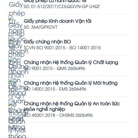
Giấy phép Lữ hành Quốc tế
Số: 01-512/2017/CDLQGVN-GP LHQT
Giấy phép Kinh doanh Vận tải
Số: 364/GPXDVT
Giấy chứng nhận ISO
TCVN ISO 9001:2015 - ISO 14001:2015
Chứng nhận Hệ thống Quản lý Chất lượng
ISO 9001:2015 - QMS 2606496
Chứng nhận Hệ thống Quản lý Môi trường
ISO 14001:2015 - EMS 2606496
Chứng nhận hệ thống Quản lý An toàn Sức
khỏe nghề nghiệp
ISO 45001:2018 - OHSMS 2606496