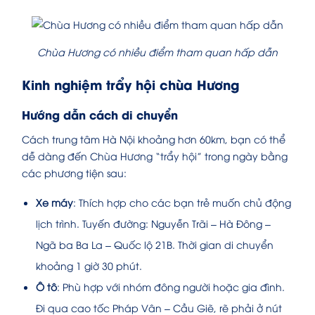
Chùa Hương có nhiều điểm tham quan hấp dẫn
Kinh nghiệm trẩy hội chùa Hương
Hướng dẫn cách di chuyển
Cách trung tâm Hà Nội khoảng hơn 60km, bạn có thể
dễ dàng đến Chùa Hương “trẩy hội” trong ngày bằng
các phương tiện sau:
Xe máy
: Thích hợp cho các bạn trẻ muốn chủ động
lịch trình. Tuyến đường: Nguyễn Trãi – Hà Đông –
Ngã ba Ba La – Quốc lộ 21B. Thời gian di chuyển
khoảng 1 giờ 30 phút.
Ô tô
: Phù hợp với nhóm đông người hoặc gia đình.
Đi qua cao tốc Pháp Vân – Cầu Giẽ, rẽ phải ở nút