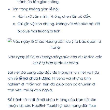
tránh ùn tắc giao thông.
Tôn trọng không gian lễ hội:
Hành xử văn minh, không chen lấn xô đẩy.
Giữ gìn vệ sinh chung, không vứt rác bừa bãi để
bảo vệ môi trường di tích.
Vào ngày lễ Chùa Hương đông đúc nên du khách cần
lưu ý tự bảo quản tư trang
Bài viết đã cung cấp đầy đủ thông tin chi tiết và hữu
ích về
lễ hội chùa Hương
. Hi vọng với những kinh
nghiệm đi “trẩy hội” trên đã giúp bạn có chuyến đi
trọn vẹn, thú vị và ý nghĩa.
Để hành trình đi lễ hội chùa Hương của bạn trở nên
thuận lợi hơn, HoaBinh Tourist tự hào mang đến
Tour