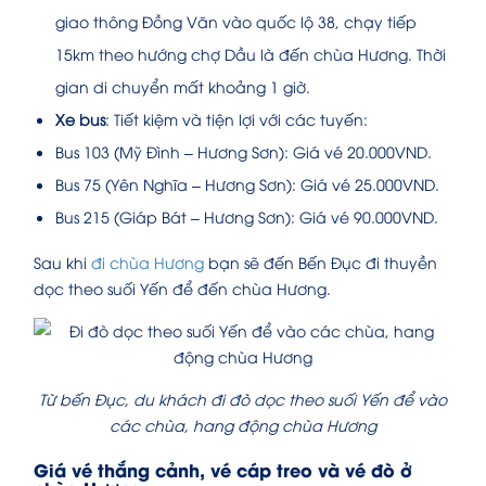
giao thông Đồng Văn vào quốc lộ 38, chạy tiếp
15km theo hướng chợ Dầu là đến chùa Hương. Thời
gian di chuyển mất khoảng 1 giờ.
Xe bus
: Tiết kiệm và tiện lợi với các tuyến:
Bus 103 (Mỹ Đình – Hương Sơn): Giá vé 20.000VND.
Bus 75 (Yên Nghĩa – Hương Sơn): Giá vé 25.000VND.
Bus 215 (Giáp Bát – Hương Sơn): Giá vé 90.000VND.
Sau khi
đi chùa Hương
bạn sẽ đến Bến Đục đi thuyền
dọc theo suối Yến để đến chùa Hương.
Từ bến Đục, du khách đi đò dọc theo suối Yến để vào
các chùa, hang động chùa Hương
Giá vé thắng cảnh, vé cáp treo và vé đò ở