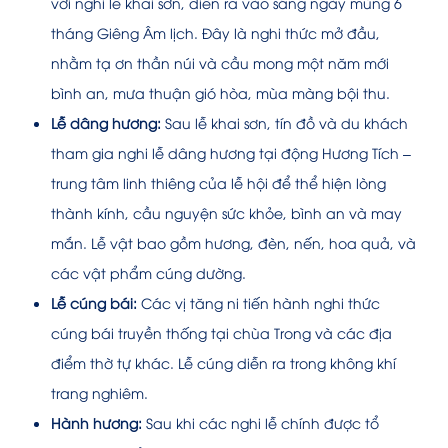
với nghi lễ khai sơn, diễn ra vào sáng ngày mùng 6
tháng Giêng Âm lịch. Đây là nghi thức mở đầu,
nhằm tạ ơn thần núi và cầu mong một năm mới
bình an, mưa thuận gió hòa, mùa màng bội thu.
Lễ dâng hương:
Sau lễ khai sơn, tín đồ và du khách
tham gia nghi lễ dâng hương tại động Hương Tích –
trung tâm linh thiêng của lễ hội để thể hiện lòng
thành kính, cầu nguyện sức khỏe, bình an và may
mắn. Lễ vật bao gồm hương, đèn, nến, hoa quả, và
các vật phẩm cúng dường.
Lễ cúng bái:
Các vị tăng ni tiến hành nghi thức
cúng bái truyền thống tại chùa Trong và các địa
điểm thờ tự khác. Lễ cúng diễn ra trong không khí
trang nghiêm.
Hành hương:
Sau khi các nghi lễ chính được tổ