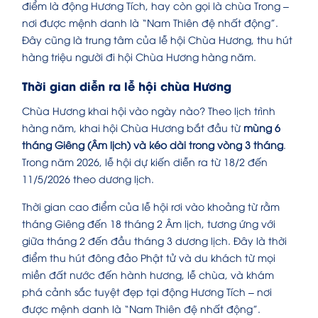
điểm là động Hương Tích, hay còn gọi là chùa Trong –
nơi được mệnh danh là “Nam Thiên đệ nhất động”.
Đây cũng là trung tâm của lễ hội Chùa Hương, thu hút
hàng triệu người đi hội Chùa Hương hàng năm.
Thời gian diễn ra lễ hội chùa Hương
Chùa Hương khai hội vào ngày nào? Theo lịch trình
hàng năm, khai hội Chùa Hương bắt đầu từ
mùng 6
tháng Giêng (Âm lịch) và kéo dài trong vòng 3 tháng
.
Trong năm 2026, lễ hội dự kiến diễn ra từ 18/2 đến
11/5/2026
theo dương lịch.
Thời gian cao điểm của lễ hội rơi vào khoảng từ rằm
tháng Giêng đến 18 tháng 2 Âm lịch, tương ứng với
giữa tháng 2 đến đầu tháng 3 dương lịch. Đây là thời
điểm thu hút đông đảo Phật tử và du khách từ mọi
miền đất nước đến hành hương, lễ chùa, và khám
phá cảnh sắc tuyệt đẹp tại động Hương Tích – nơi
được mệnh danh là “Nam Thiên đệ nhất động”.