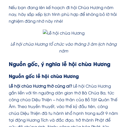
Nếu bạn đang lên kế hoạch đi hội Chùa Hương năm
nay, hãy sắp xếp lịch trình phù hợp để không bỏ lỡ trải
nghiệm đáng nhớ này nhé!
Lễ hội chùa Hương tổ chức vào tháng 3 âm lịch hàng
năm
Nguồn gốc, ý nghĩa lễ hội chùa Hương
Nguồn gốc lễ hội chùa Hương
Lễ hội chùa Hương thờ cúng ai?
Lễ hội Chùa Hương
gắn liền với tín ngưỡng dân gian thờ Bà Chúa Ba, tức
công chúa Diệu Thiện – hóa thân của Bồ Tát Quán Thế
Âm. Theo truyền thuyết, vào thế kỷ đầu tiên, công
chúa Diệu Thiện đã tu hành khổ hạnh trong suốt 9 năm
tại động Hương Tích và đắc đạo, trở thành Phật để
cứu độ chúng sinh. Ngày công chúa hóa Phật, tức