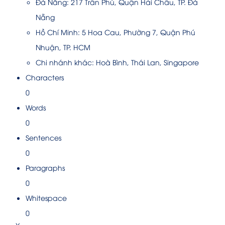
Đà Nẵng: 217 Trần Phú, Quận Hải Châu, TP. Đà
Nẵng
Hồ Chí Minh: 5 Hoa Cau, Phường 7, Quận Phú
Nhuận, TP. HCM
Chi nhánh khác: Hoà Bình, Thái Lan, Singapore
Characters
0
Words
0
Sentences
0
Paragraphs
0
Whitespace
0