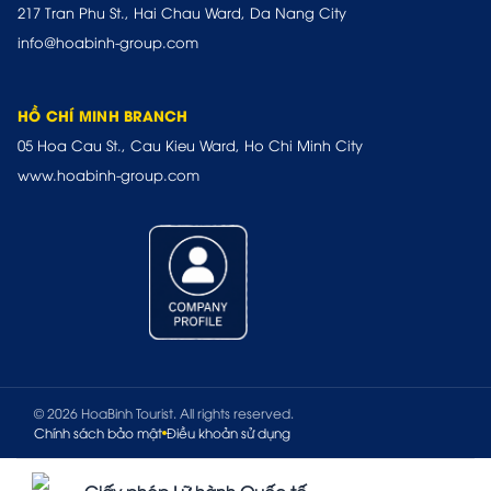
217 Tran Phu St., Hai Chau Ward, Da Nang City
info@hoabinh-group.com
HỒ CHÍ MINH BRANCH
05 Hoa Cau St., Cau Kieu Ward, Ho Chi Minh City
www.hoabinh-group.com
© 2026 HoaBinh Tourist. All rights reserved.
Chính sách bảo mật
Điều khoản sử dụng