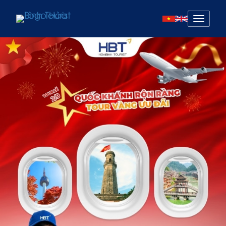
Mở
menu