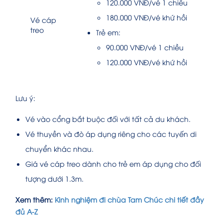
120.000 VNĐ/vé 1 chiều
180.000 VNĐ/vé khứ hồi
Vé cáp
treo
Trẻ em:
90.000 VNĐ/vé 1 chiều
120.000 VNĐ/vé khứ hồi
Lưu ý:
Vé vào cổng bắt buộc đối với tất cả du khách.
Vé thuyền và đò áp dụng riêng cho các tuyến di
chuyển khác nhau.
Giá vé cáp treo dành cho trẻ em áp dụng cho đối
tượng dưới 1.3m.
Xem thêm:
Kinh nghiệm đi chùa Tam Chúc chi tiết đầy
đủ A-Z