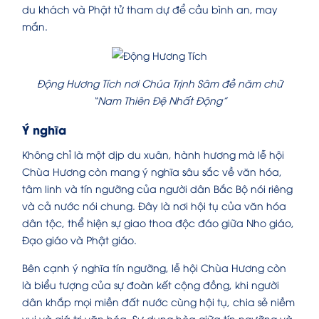
du khách và Phật tử tham dự để cầu bình an, may
mắn.
Động Hương Tích nơi Chúa Trịnh Sâm đề năm chữ
“Nam Thiên Đệ Nhất Động”
Ý nghĩa
Không chỉ là một dịp du xuân, hành hương mà lễ hội
Chùa Hương còn mang ý nghĩa sâu sắc về văn hóa,
tâm linh và tín ngưỡng của người dân Bắc Bộ nói riêng
và cả nước nói chung. Đây là nơi hội tụ của văn hóa
dân tộc, thể hiện sự giao thoa độc đáo giữa Nho giáo,
Đạo giáo và Phật giáo.
Bên cạnh ý nghĩa tín ngưỡng, lễ hội Chùa Hương còn
là biểu tượng của sự đoàn kết cộng đồng, khi người
dân khắp mọi miền đất nước cùng hội tụ, chia sẻ niềm
vui và giá trị văn hóa. Sự dung hòa giữa tín ngưỡng và