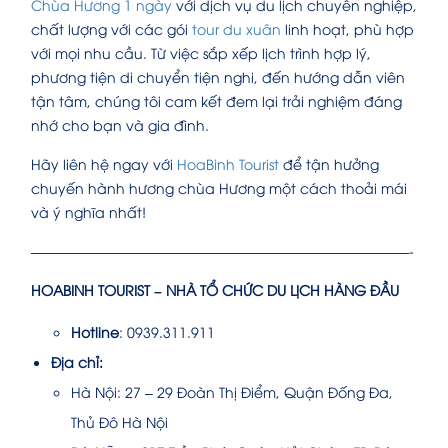
Chùa Hương 1 ngày
với dịch vụ du lịch chuyên nghiệp,
chất lượng với các gói
tour du xuân
linh hoạt, phù hợp
với mọi nhu cầu. Từ việc sắp xếp lịch trình hợp lý,
phương tiện di chuyển tiện nghi, đến hướng dẫn viên
tận tâm, chúng tôi cam kết đem lại trải nghiệm đáng
nhớ cho bạn và gia đình.
Hãy liên hệ ngay với
HoaBinh Tourist
để tận hưởng
chuyến hành hương chùa Hương một cách thoải mái
và ý nghĩa nhất!
———————————————————————————-
HOABINH TOURIST – NHÀ TỔ CHỨC DU LỊCH HÀNG ĐẦU
Hotline
: 0939.311.911
Địa chỉ:
Hà Nội: 27 – 29 Đoàn Thị Điểm, Quận Đống Đa,
Thủ Đô Hà Nội