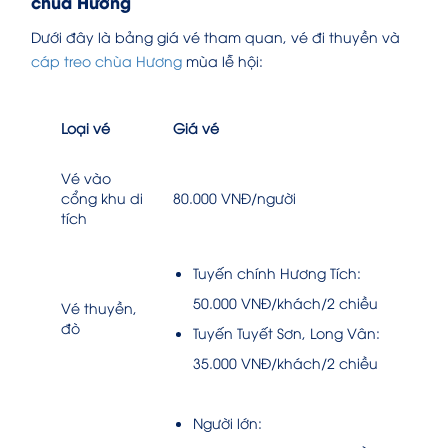
chùa Hương
Dưới đây là bảng giá vé tham quan, vé đi thuyền và
cáp treo chùa Hương
mùa lễ hội:
Loại vé
Giá vé
Vé vào
cổng khu di
80.000 VNĐ/người
tích
Tuyến chính Hương Tích:
50.000 VNĐ/khách/2 chiều
Vé thuyền,
đò
Tuyến Tuyết Sơn, Long Vân:
35.000 VNĐ/khách/2 chiều
Người lớn: