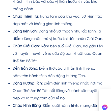
khách trình báo với các vị thần trước khi vào khu
thắng cảnh.
Chùa Thiên Trù
: Trung tâm của khu vực, với kiến trúc
đẹp mắt và không gian linh thiêng.
Động Tiên Sơn
: Động nhỏ với thạch nhũ lấp lánh, là
điểm dừng chân thú vị trước khi đến chùa Giải Oan.
Chùa Giải Oan
: Nằm bên suối Giải Oan, nơi gắn liền
với truyền thuyết về sự cứu độ oan khuất của Quan
Thế Âm Bồ Tát.
Đền Trần Song
: Điểm thờ các vị thần linh thiêng,
nằm trên hành trình đến động Hương Tích.
Động Hương Tích
: Điểm đến linh thiêng nhất, nơi thờ
Quan Thế Âm Bồ Tát, nổi tiếng với cảnh sắc tuyệt
đẹp và là trung tâm của lễ hội.
Chùa Hinh Bồng
: Điểm cuối hành trình, mang đến