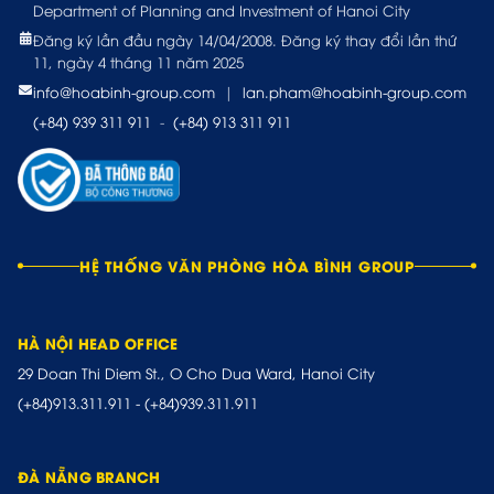
Department of Planning and Investment of Hanoi City
Đăng ký lần đầu ngày 14/04/2008. Đăng ký thay đổi lần thứ
11, ngày 4 tháng 11 năm 2025
info@hoabinh-group.com
|
lan.pham@hoabinh-group.com
(+84) 939 311 911
-
(+84) 913 311 911
HỆ THỐNG VĂN PHÒNG HÒA BÌNH GROUP
HÀ NỘI HEAD OFFICE
29 Doan Thi Diem St., O Cho Dua Ward, Hanoi City
(+84)913.311.911
-
(+84)939.311.911
ĐÀ NẴNG BRANCH