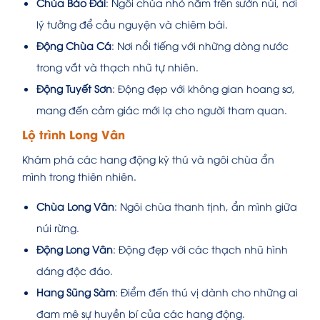
Chùa Bảo Đài
: Ngôi chùa nhỏ nằm trên sườn núi, nơi
lý tưởng để cầu nguyện và chiêm bái.
Động Chùa Cá
: Nơi nổi tiếng với những dòng nước
trong vắt và thạch nhũ tự nhiên.
Động Tuyết Sơn
: Động đẹp với không gian hoang sơ,
mang đến cảm giác mới lạ cho người tham quan.
Lộ trình Long Vân
Khám phá các hang động kỳ thú và ngôi chùa ẩn
mình trong thiên nhiên.
Chùa Long Vân
: Ngôi chùa thanh tịnh, ẩn mình giữa
núi rừng.
Động Long Vân
: Động đẹp với các thạch nhũ hình
dáng độc đáo.
Hang Sũng Sàm
: Điểm đến thú vị dành cho những ai
đam mê sự huyền bí của các hang động.