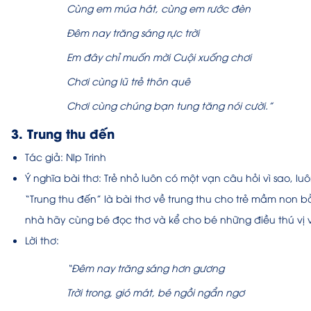
Cùng em múa hát, cùng em rước đèn
Đêm nay trăng sáng rực trời
Em đây chỉ muốn mời Cuội xuống chơi
Chơi cùng lũ trẻ thôn quê
Chơi cùng chúng bạn tung tăng nói cười.”
3. Trung thu đến
Tác giả:
Nlp Trinh
Ý nghĩa bài thơ:
Trẻ nhỏ luôn có một vạn câu hỏi vì sao, lu
“Trung thu đến” là bài thơ
về trung thu cho trẻ mầm non
bằ
nhà hãy cùng bé đọc thơ và kể cho bé những điều thú vị v
Lời thơ:
“Đêm nay trăng sáng hơn gương
Trời trong, gió mát, bé ngồi ngẩn ngơ