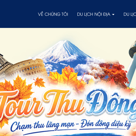
VỀ CHÚNG TÔI
DU LỊCH NỘI ĐỊA
DU L