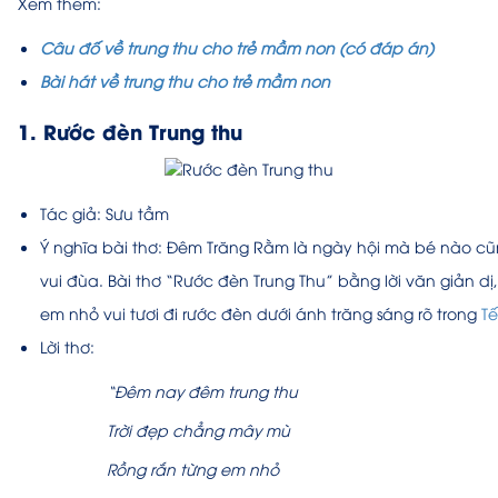
Xem thêm:
Câu đố về trung thu cho trẻ mầm non (có đáp án)
Bài hát về trung thu cho trẻ mầm non
1. Rước đèn Trung thu
Tác giả: Sưu tầm
Ý nghĩa bài thơ:
Đêm Trăng Rằm là ngày hội mà bé nào cũ
vui đùa. Bài thơ “Rước đèn Trung Thu” bằng lời văn giản 
em nhỏ vui tươi đi rước đèn dưới ánh trăng sáng rõ trong
Tế
Lời thơ:
“Đêm nay đêm trung thu
Trời đẹp chẳng mây mù
Rồng rắn từng em nhỏ