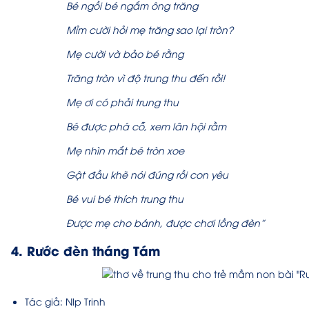
Bé ngồi bé ngắm ông trăng
Mỉm cười hỏi mẹ trăng sao lại tròn?
Mẹ cười và bảo bé rằng
Trăng tròn vì độ trung thu đến rồi!
Mẹ ơi có phải trung thu
Bé được phá cỗ, xem lân hội rằm
Mẹ nhìn mắt bé tròn xoe
Gật đầu khẽ nói đúng rồi con yêu
Bé vui bé thích trung thu
Được mẹ cho bánh, được chơi lồng đèn”
4. Rước đèn tháng Tám
Tác giả:
Nlp Trinh