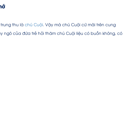
hớ
trung thu là
chú Cuội
. Vậy mà chú Cuội cứ mãi trên cung
ây ngô của đứa trẻ hỏi thăm chú Cuội liệu có buồn không, có