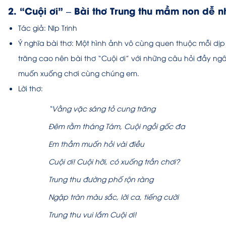
2. “Cuội ơi” – Bài
thơ Trung thu mầm non dễ n
Tác giả:
Nlp Trinh
Ý nghĩa bài thơ:
Một hình ảnh vô cùng quen thuộc mỗi dịp 
trăng cao nên bài thơ “Cuội ơi” với những câu hỏi đầy ng
muốn xuống chơi cùng chúng em.
Lời thơ:
“Vằng vặc sáng tỏ cung trăng
Đêm rằm tháng Tám, Cuội ngồi gốc đa
Em thầm muốn hỏi vài điều
Cuội ơi! Cuội hỡi, có xuống trần chơi?
Trung thu đường phố rộn ràng
Ngập tràn màu sắc, lời ca, tiếng cười
Trung thu vui lắm Cuội ơi!