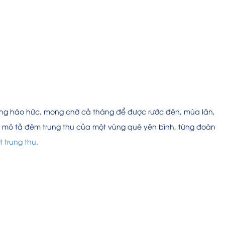
ng háo hức, mong chờ cả tháng để được rước đèn, múa lân,
dị, mô tả đêm trung thu của một vùng quê yên bình, từng đoàn
t trung thu
.