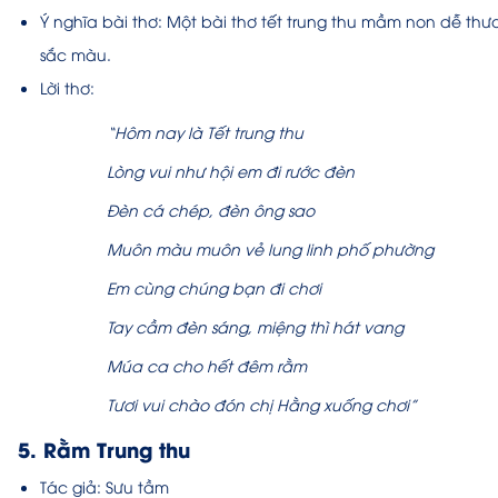
Ý nghĩa bài thơ:
Một bài thơ tết trung thu mầm non dễ thư
sắc màu.
Lời thơ:
“Hôm nay là Tết trung thu
Lòng vui như hội em đi rước đèn
Đèn cá chép, đèn ông sao
Muôn màu muôn vẻ lung linh phố phường
Em cùng chúng bạn đi chơi
Tay cầm đèn sáng, miệng thì hát vang
Múa ca cho hết đêm rằm
Tươi vui chào đón chị Hằng xuống chơi”
5. Rằm Trung thu
Tác giả: Sưu tầm