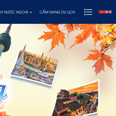
ỊCH NƯỚC NGOÀI
CẨM NANG DU LỊCH