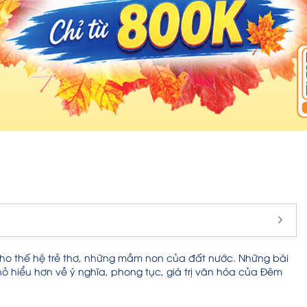
h cho thế hệ trẻ thơ, những mầm non của đất nước.
Những bài
 hiểu hơn về ý nghĩa, phong tục, giá trị văn hóa của Đ
êm