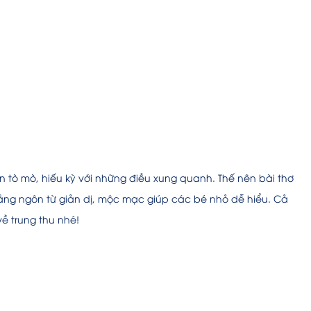
ôn tò mò, hiếu kỳ với những điều xung quanh. Thế nên bài thơ
ng ngôn từ giản dị, mộc mạc giúp các bé nhỏ dễ hiểu. Cả
ề trung thu nhé!