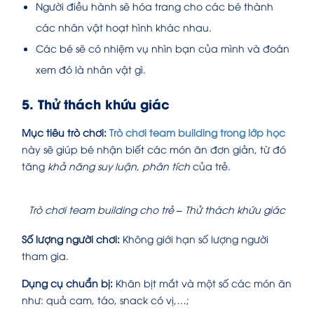
Người điều hành sẽ hóa trang cho các bé thành
các nhân vật hoạt hình khác nhau.
Các bé sẽ có nhiệm vụ nhìn bạn của mình và đoán
xem đó là nhân vật gì.
5. Thử thách khứu giác
Mục tiêu trò chơi:
Trò chơi team building trong lớp học
này sẽ giúp bé nhận biết các món ăn đơn giản, từ đó
tăng
khả năng suy luận, phân tích
của trẻ.
Trò chơi team building cho trẻ – Thử thách khứu giác
Số lượng người chơi:
Không giới hạn số lượng người
tham gia.
Dụng cụ chuẩn bị:
Khăn bịt mắt và một số các món ăn
như: quả cam, táo, snack có vị,…;