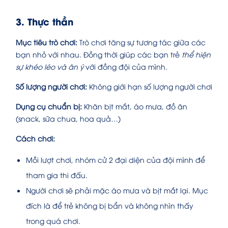
3. Thực thần
Mục tiêu trò chơi:
Trò chơi tăng sự tương tác giữa các
bạn nhỏ với nhau. Đồng thời giúp các bạn trẻ
thể hiện
sự khéo léo và ăn ý
với đồng đội của mình.
Số lượng người chơi:
Không giới hạn số lượng người chơi
Dụng cụ chuẩn bị:
Khăn bịt mắt, áo mưa, đồ ăn
(snack, sữa chua, hoa quả…)
Cách chơi:
Mỗi lượt chơi, nhóm cử 2 đại diện của đội mình để
tham gia thi đấu.
Người chơi sẽ phải mặc áo mưa và bịt mắt lại. Mục
đích là để trẻ không bị bẩn và không nhìn thấy
trong quá chơi.