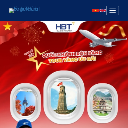
Mở
menu