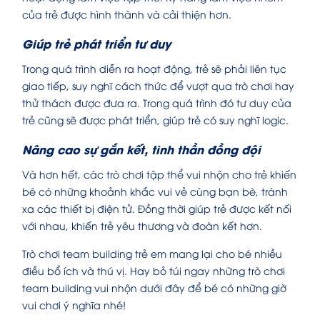
của trẻ được hình thành và cải thiện hơn.
Giúp trẻ phát triển tư duy
Trong quá trình diễn ra hoạt động, trẻ sẽ phải liên tục
giao tiếp, suy nghĩ cách thức để vượt qua trò chơi hay
thử thách được đưa ra. Trong quá trình đó tư duy của
trẻ cũng sẽ được phát triển, giúp trẻ có suy nghĩ logic.
Nâng cao sự gắn kết, tinh thần đồng đội
Và hơn hết, các trò chơi tập thể vui nhộn cho trẻ khiến
bé có những khoảnh khắc vui vẻ cùng bạn bè, tránh
xa các thiết bị điện tử. Đồng thời giúp trẻ được kết nối
với nhau, khiến trẻ yêu thương và đoàn kết hơn.
Trò chơi team building trẻ em mang lại cho bé nhiều
điều bổ ích và thú vị. Hay bỏ túi ngay những trò chơi
team building vui nhộn dưới đây để bé có những giờ
vui chơi ý nghĩa nhé!