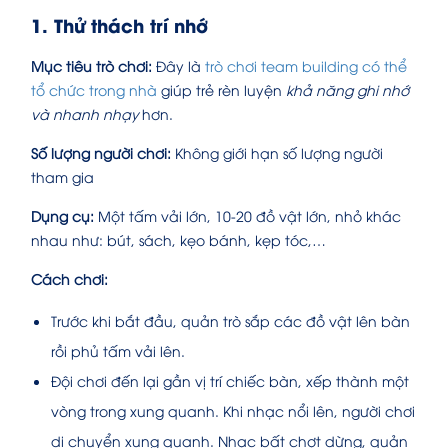
1. Thử thách trí nhớ
Mục tiêu trò chơi:
Đây là
trò
chơi team building có thể
tổ chức trong nhà
giúp trẻ rèn luyện
khả năng ghi nhớ
và nhanh nhạy
hơn.
Số lượng người chơi:
Không giới hạn số lượng người
tham gia
Dụng cụ:
Một tấm vải lớn, 10-20 đồ vật lớn, nhỏ khác
nhau như: bút, sách, kẹo bánh, kẹp tóc,…
Cách chơi:
Trước khi bắt đầu, quản trò sắp các đồ vật lên bàn
rồi phủ tấm vải lên.
Đội chơi đến lại gần vị trí chiếc bàn, xếp thành một
vòng trong xung quanh. Khi nhạc nổi lên, người chơi
di chuyển xung quanh. Nhạc bất chợt dừng, quản