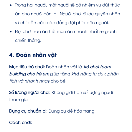
Trong hai người, một người sẽ có nhiệm vụ đút thức
ăn cho người còn lại. Người chơi được quyền nhận
sự chỉ dẫn của các đồng đội phía bên ngoài.
Đội chơi nào ăn hết món ăn nhanh nhất sẽ giành
chiến thắng.
4. Đoán nhân vật
Mục tiêu trò chơi:
Đoán nhân vật là
trò chơi team
building cho trẻ em
giúp tăng
khả năng tư duy, phân
tích và nhanh nhạy
cho bé.
Số lượng người chơi:
Không giới hạn số lượng người
tham gia
Dụng cụ chuẩn bị:
Dụng cụ để hóa trang
Cách chơi: