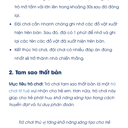
trò mở tấm vải lớn lên trong khoảng 30s sau đó đóng
lại.
Đội chơi cần nhanh chóng ghi nhớ các đồ vật xuất
hiện trên bàn. Sau đó, đội có 1 phút để nhớ và ghi
lại các tên các đồ vật đã xuất hiện trên bàn.
Kết thúc trò chơi, đội chơi có nhiều đáp án đúng
nhất sẽ trở thành nhà chiến thắng.
2. Tam sao thất bản
Mục tiêu trò chơi:
Trò chơi tam sao thất bản là một
trò
chơi trí tuệ
vui nhộn cho trẻ em. Hơn nữa, trò chơi này
giúp cho trẻ phát huy
khả năng sáng tạo trong cách
truyền đạt
và
tư duy phán đoán
.
Trò chơi thú vị tăng khả năng sáng tạo cho trẻ