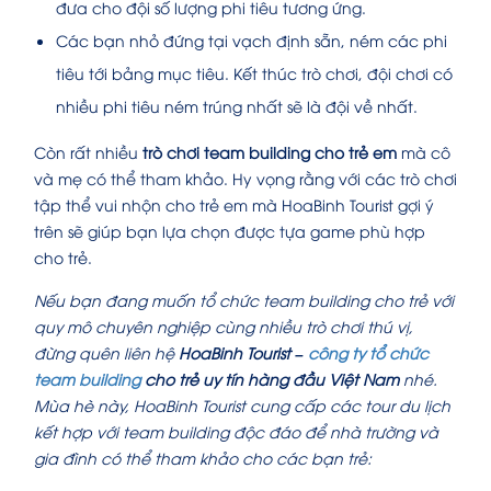
đưa cho đội số lượng phi tiêu tương ứng.
Các bạn nhỏ đứng tại vạch định sẵn, ném các phi
tiêu tới bảng mục tiêu. Kết thúc trò chơi, đội chơi có
nhiều phi tiêu ném trúng nhất sẽ là đội về nhất.
Còn rất nhiều
trò chơi team building cho trẻ em
mà cô
và mẹ có thể tham khảo. Hy vọng rằng với các trò chơi
tập thể vui nhộn cho trẻ em mà HoaBinh
Tourist gợi ý
trên sẽ giúp bạn lựa chọn được tựa game phù hợp
cho trẻ.
Nếu bạn đang muốn tổ chức team building cho trẻ với
quy mô chuyên nghiệp cùng nhiều trò chơi thú vị,
đừng quên liên hệ
HoaBinh Tourist –
công ty tổ chức
team building
cho trẻ uy tín hàng đầu Việt Nam
nhé.
Mùa hè này, HoaBinh Tourist cung cấp các tour du lịch
kết hợp với team building độc đáo để nhà trường và
gia đình có thể tham khảo cho các bạn trẻ: