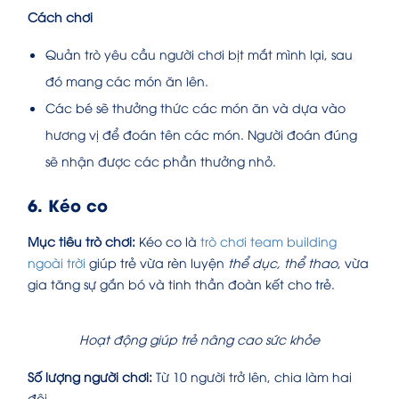
Cách chơi
Quản trò yêu cầu người chơi bịt mắt mình lại, sau
đó mang các món ăn lên.
Các bé sẽ thưởng thức các món ăn và dựa vào
hương vị để đoán tên các món. Người đoán đúng
sẽ nhận được các phần thưởng nhỏ.
6. Kéo co
Mục tiêu trò chơi:
Kéo co là
trò chơi team building
ngoài trời
giúp trẻ vừa rèn luyện
thể dục, thể thao
, vừa
gia tăng sự gắn bó và tinh thần đoàn kết cho trẻ.
Hoạt động giúp trẻ nâng cao sức khỏe
Số lượng người chơi:
Từ 10 người trở lên, chia làm hai
đội