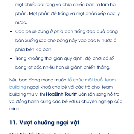
một chiếc bài rộng và chia chiếc bàn ra làm hai
phần. Một phần để trống và một phần xếp các ly
nước.
Các bé sẽ đứng ở phía bàn trống đập quả bóng
bàn xuống sao cho bóng nảy vào các ly nước ở
phía bên kia bàn.
Trong khoảng thời gian quy định, đội chơi có số
bóng lọt cốc nhiều hơn sẽ giành chiến thắng.
Nếu bạn đang mong muốn
tổ chức một buổi team
building
ngoại khoá cho bé với các trò chơi team
building thú vị thì
HoaBinh Tourist
luôn sẵn sàng hỗ trợ
và đồng hành cùng các bé với sự chuyên nghiệp của
mình.
11. Vượt chướng ngại vật