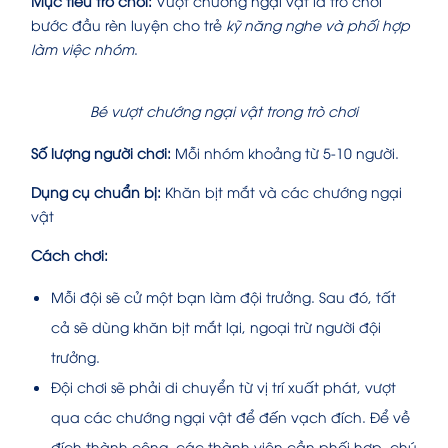
Mục tiêu trò chơi:
Vượt chướng ngại vật là trò chơi
bước đầu rèn luyện cho trẻ
kỹ năng nghe và phối hợp
làm việc nhóm
.
Bé vượt chướng ngại vật trong trò chơi
Số lượng người chơi:
Mỗi nhóm khoảng từ 5-10 người.
Dụng cụ chuẩn bị:
Khăn bịt mắt và các chướng ngại
vật
Cách chơi:
Mỗi đội sẽ cử một bạn làm đội trưởng. Sau đó, tất
cả sẽ dùng khăn bịt mắt lại, ngoại trừ người đội
trưởng.
Đội chơi sẽ phải di chuyển từ vị trí xuất phát, vượt
qua các chướng ngại vật để đến vạch đích. Để về
đích thành công, các thành viên cần phối hợp, chú