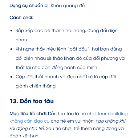
Dụng cụ chuẩn bị:
Khăn quàng đỏ
Cách chơi:
Sắp xếp các bé thành hai hàng, đứng đối diện
nhau.
Khi nghe thấy hiệu lệnh “bắt đầu”, hai bạn đứng
đối diện nhau sẽ tháo khăn đỏ của đối phương và
thắt lại cho bạn đồng hành của mình.
Cặp đôi thắt nhanh và đẹp nhất sẽ là cặp đôi
giành chiến thắng.
13. Dồn toa tàu
Mục tiêu trò chơi:
Dồn toa tàu là
trò chơi team building
không cần đạo cụ
cho trẻ em vui nhộn, t
ạo không khí
sôi động cho trẻ
. Sau trò chơi, trẻ thêm năng động và
đoàn kết hơn.